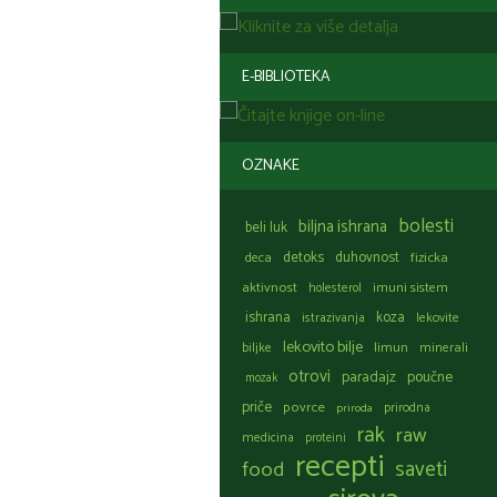
E-BIBLIOTEKA
OZNAKE
bolesti
biljna ishrana
beli luk
detoks
duhovnost
fizicka
deca
aktivnost
holesterol
imuni sistem
ishrana
koza
istrazivanja
lekovite
lekovito bilje
limun
biljke
minerali
otrovi
paradajz
poučne
mozak
priče
povrce
prirodna
priroda
rak
raw
medicina
proteini
recepti
food
saveti