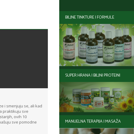
BILJNE TINKTURE I FORMULE
SUPER HRANA I BILJNI PROTEINI
ze i smenjuju se, ali kad
 praktikuju sve
tarijih, ovih 10
MANUELNA TERAPIJA I MASAŽA
dmašuju sve pomodne