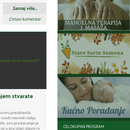
Saznaj više...
Ostavi komentar
anjem stvarate
ovoru predstavila
novih nervnih ćelija.
bi, ovo predavanje je
CELOKUPAN PROGRAM
je u prvi plan stavio ni