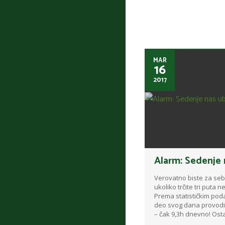
MAR
16
2017
Alarm: Sedenje n
Verovatno biste za sebe 
ukoliko trčite tri puta 
Prema statističkim po
deo svog dana provodi
– čak 9,3h dnevno! Osta