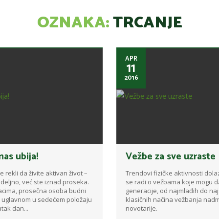
OZNAKA:
TRCANJE
APR
11
2016
as ubija!
Vežbe za sve uzraste
rekli da živite aktivan život –
Trendovi fizičke aktivnosti dola
nedeljno, već ste iznad proseka.
se radi o vežbama koje mogu da
dacima, prosečna osoba budni
generacije, od najmlađih do najs
 uglavnom u sedećem položaju
klasičnih načina vežbanja na
tak dan...
novotarije.