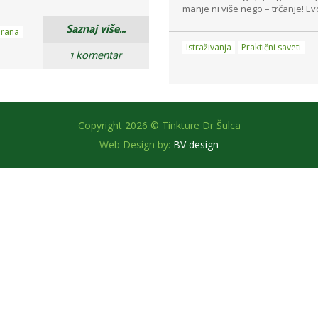
manje ni više nego – trčanje! Evo
Saznaj više...
hrana
Istraživanja
Praktični saveti
1 komentar
Copyright 2026 © Tinkture Dr Šulca
Web Design by:
BV design