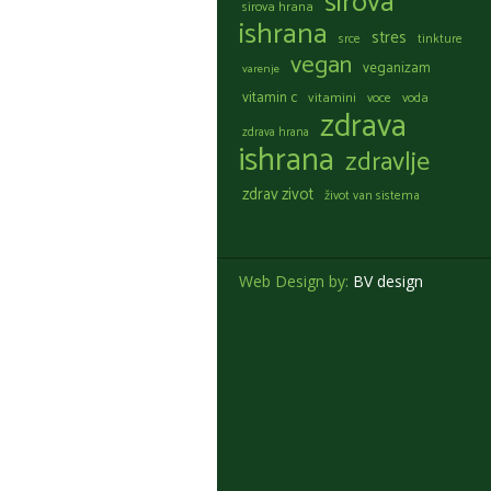
sirova
sirova hrana
ishrana
stres
srce
tinkture
vegan
veganizam
varenje
vitamin c
vitamini
voce
voda
zdrava
zdrava hrana
ishrana
zdravlje
zdrav zivot
život van sistema
Web Design by:
BV design