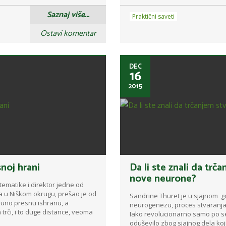
Saznaj više...
Praktični saveti
Ostavi komentar
DEC
16
2015
noj hrani
Da li ste znali da trč
nove neurone?
tematike i direktor jedne od
a u Niškom okrugu, prešao je od
Sandrine Thuret je u sjajnom g
puno presnu ishranu, a
neurogenezu, proces stvaranja 
trči, i to duge distance, veoma
Iako revolucionarno samo po se
oduševilo zbog sjajnog dela koji 