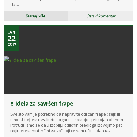
da ...
Saznaj više...
Ostavi komentar
JAN
22
2017
5 ideja za savršen frape
Sve što vam je potrebno da napravite odličan frape ( šejk ili
smoothi-e) jesu kvalitetni organski sastojci i pristojan blender.
Potrudili smo se da u izobilju odličnih predloga izdvojimo pet
najinteresantnijih “mikseva” koji će vam učiniti dan u...