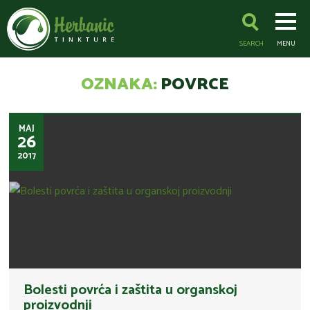
SEARCH
MENU
OZNAKA:
POVRCE
MAJ
26
2017
Bolesti povrća i zaštita u organskoj
proizvodnji