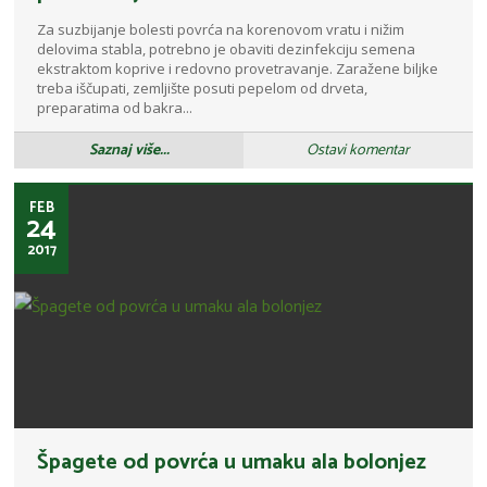
Za suzbijanje bolesti povrća na korenovom vratu i nižim
delovima stabla, potrebno je obaviti dezinfekciju semena
ekstraktom koprive i redovno provetravanje. Zaražene biljke
treba iščupati, zemljište posuti pepelom od drveta,
preparatima od bakra...
Saznaj više...
Ostavi komentar
FEB
24
2017
Špagete od povrća u umaku ala bolonjez