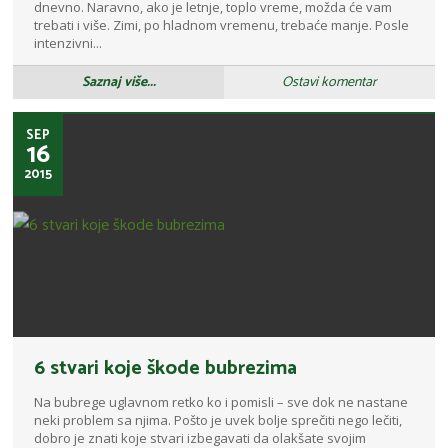
dnevno. Naravno, ako je letnje, toplo vreme, možda će vam
trebati i više. Zimi, po hladnom vremenu, trebaće manje. Posle
intenzivni...
Saznaj više...
Ostavi komentar
SEP
16
2015
6 stvari koje škode bubrezima
Na bubrege uglavnom retko ko i pomisli – sve dok ne nastane
neki problem sa njima. Pošto je uvek bolje sprečiti nego lečiti,
dobro je znati koje stvari izbegavati da olakšate svojim