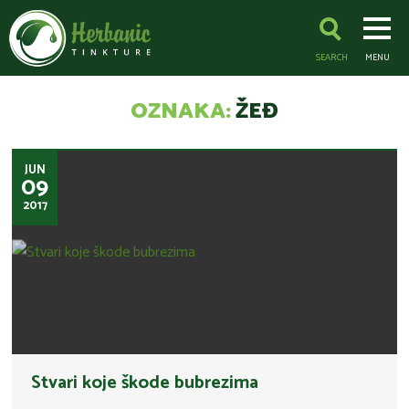
SEARCH
MENU
OZNAKA:
ŽEĐ
JUN
09
2017
Stvari koje škode bubrezima