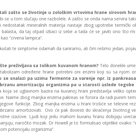
pitali zašto se životinje u zološkim vrtovima hrane sirovom hr
bi se u tom slučaju one razbolele. A zašto se onda nama servira tak
i nedostatak mineralnih materija nastaje zbog upotrebe termički 
g balasta, da taj otpad izbaci iz sebe a tada će se javiti ono što
o kao “crvena lampica”.
šati te simptome odamah da saniramo, ali čim rešimo jedan, pojavi s
šte preživljava sa tolikom kuvanom hranom?
Telo donekle ume 
etabolizam određene hrane potrebni oni enzimi koji su sa njom or
o se snalazi pa uzima fermente za varenje npr. iz pankreasa
ubrzanu amortizaciju organizma pa u starosti uslede tegobe
 koja se uglavnom bazira na kuvanoj hrani predstavlja veliko opte
erve. Naime zbog manjka enzima pakreas se forsira da radi punim 
njegove funkcije. Zbog manjka enzima u hrani trošiće se telesne rez
ubrzano amortizovati. Ovo će pak dovesti do skraćenja životnog veka
votne izazove. Ljudi koji jedu mahom kuvanu hranu dobijaju uvećan
anjuju, naročito mozak. Dr Howell je to formulisao otprilike ovako: “
om potencijalu organizma”.