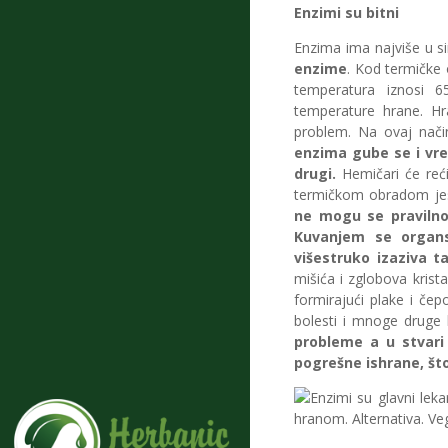
Enzimi su bitni
Enzima ima najviše u si
enzime
. Kod termičke 
temperatura iznosi 6
temperature hrane. H
problem. Na ovaj nači
enzima gube se i vre
drugi.
Hemičari će reći
termičkom obradom jesu
ne mogu se pravilno
Kuvanjem se organs
višestruko izaziva t
mišića i zglobova krist
formirajući plake i čep
bolesti i mnoge druge 
probleme a u stvari
pogrešne ishrane, št