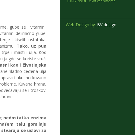
zdrav zivot
život van sistema
Web Design by:
BV design
me, gube se i vitamini.
vitamini delimično gube.
ije i kiselih ostataka.
ganizmu.
Tako, uz pun
trpe i masti i ulja. Kod
lja gde se koriste vrući
sni kao i životinjska
rane hladno ceđena ulja
napraviti ukusno kuvano
 probleme. Kuvana hrana,
povećavaju se i troškovi
shrane.
og nedostatka enzima
 našem telu gomilaju
 stvaraju se uslovi za