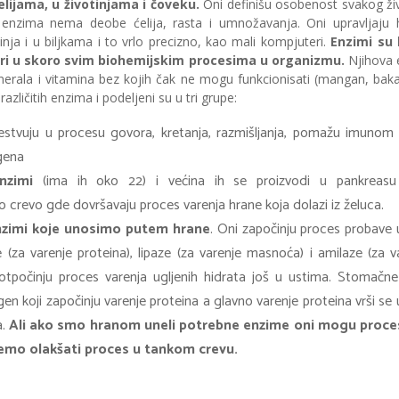
elijama, u životinjama i čoveku.
Oni definišu osobenost svakog živ
 enzima nema deobe ćelija, rasta i umnožavanja. Oni upravljaju
nja i u biljkama i to vrlo precizno, kao mali kompjuteri.
Enzimi su 
ori u skoro svim biohemijskim procesima u organizmu.
Njihova e
nerala i vitamina bez kojih čak ne mogu funkcionisati (mangan, baka
ličitih enzima i podeljeni su u tri grupe:
estvuju u procesu govora, kretanja, razmišljanja, pomažu imunom s
gena
nzimi
(ima ih oko 22) i većina ih se proizvodi u pankreasu 
 crevo gde dovršavaju proces varenja hrane koja dolazi iz želuca.
zimi koje unosimo putem hrane
. Oni započinju proces probave 
(za varenje proteina), lipaze (za varenje masnoća) i amilaze (za va
 otpočinju proces varenja ugljenih hidrata još u ustima. Stomačn
ogen koji započinju varenje proteina a glavno varenje proteina vrši s
a.
Ali ako smo hranom uneli potrebne enzime oni mogu proces
ćemo olakšati proces u tankom crevu.