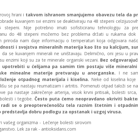
rovoj hrani i
takvom ishranom smanjujemo obavezu tela da pr
obrade kuvanjem svi enzimi se deaktiviraju na 48 stepeni celzijusov
5 stepeni. Nije potrebno imati sofisticiranu tehnologiju za pr
ranu do 48 stepeni možemo bez problema držati u rukama dok 
n priroda nam daje informaciju o temperaturi koja odgovara našo
dnosti i svojstva mineralnih materija kao što su kalcijum, s
 da se kuvanjem minerali ne uništavaju. Delimično, oni jesu u pra
 enzimi koji su za te minerale organski vezani.
Bez odgovarajući
 upotrebiti u ćelijama pa samim tim postaju više mineraln
ke minealne materije pretvaraju u anorganske.
I ne sa
aloženje otpadnog materijala i kiselina.
Neke od kiselina koje 
ališu se pa nastaju reumatizam i artritis. Pomenuti otpad taloži se 
ove pa nastaje zakrečenje arterija, visok krvni pritisak, bolesti src
bolesti i tegobe.
Često puta ćemo neopravdano okriviti bakteri
 radi se o preopterećenošču tela raznim štetnim i otpadn
o predstavlja dobru podlogu za opstanak i uzgoj virusa.