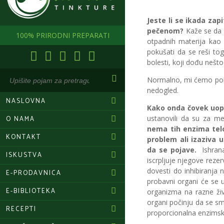
Jeste li se ikada za
pečenom?
Kaže se da 
100% PRIRODNI PREPARATI
otpadnih materija kao 
pokušati da se reši to
bolesti, koji dođu nešt
Normalno, mi ćemo poku
nedogled.
NASLOVNA
Kako onda čovek uop
ustanovili da su za m
O NAMA
nema tih enzima tel
KONTAKT
problem ali izaziva 
da se pojave.
Ishrana
ISKUSTVA
iscrpljuje njegove rez
dovesti do inhibiranja 
E-PRODAVNICA
probavni organi će se 
E-BIBLIOTEKA
organizma na razne ži
organi počinju da se sm
RECEPTI
proporcionalna enzimsk