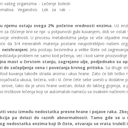
u njemu ostaju svega 2% početne vrednosti enzima.
Uz enzi
en za čišćenje krvi se npr. u potpunosti gubi kuvanjem, dok se ostali 
voje vrednosti. U procesu metabolizma javlja se više otpadne mater
niće da 3/4 mineralnih materija postane neupotrebljivo našem or
u neishranjeni.
Jela postaju bezvredna a velike štete od zagrevanja 
edstavlja problem ne samo kod prženja, već i kod same proizvodnje u
ljna mast u čvrstom stanju, zagrejano ulje, podjednako su opa
i do začepljenja vena i povećanja krvnog pritiska.
Sa druge st
. Kod kuvanja takođe strada aroma i ukus hrane. Zato će biti teško 
pojačivača ukusa, šećera, soli i sl. čime ćete sebe uvesti u dodatne
sirove, tako da je unos hrane uvećan, dolazi do lakšeg gojenja, a 
mo troškove lečenja koji se automatski nameću sa ovakvim načinom i
ti vezu između nedostatka presne hrane i pojave raka. Zb
dukcija pa dolazi do raznih abnormalnosti. Tamo gde se u
g nedostatka enzima koji ih čiste, otvaraju se vrata truleži i