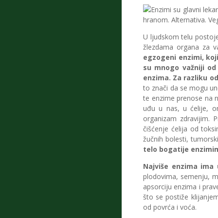
U ljudskom telu postoj
žlezdama organa za va
egzogeni enzimi, koj
su mnogo važniji od 
enzima.
Za razliku o
to znači da se mogu une
te enzime prenose na na
uđu u nas, u ćelije, o
organizam zdravijim. Pr
čišćenje ćelija od toksi
žučnih bolesti, tumors
telo bogatije enzimim
Najviše enzima ima u
plodovima, semenju, ma
apsorciju enzima i prav
što se postiže klijanje
od povrća i voća.