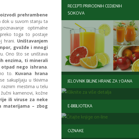
RECEPTI PRIRODNIH CEDJENIH
SOKOVA
oizvodi prehrambene
ih dok u suvom stanju ta
epoznavanje optimalne
preko toga to postaje
j hrani.
Uništavanjem
umpor, gvožđe i mnogi
vu. Ono što se uništava
h enzima, ti minerali
i otpad nego ishrana
.
mo to.
Kuvana hrana
se sakupljaju u tkivima
JELOVNIK BILJNE HRANE ZA 7 DANA
na raznim mestima u telu
a, žučni kamenovi, kožne
je ili viruse za neke
E-BIBLIOTEKA
im materijama – zbog
OZNAKE