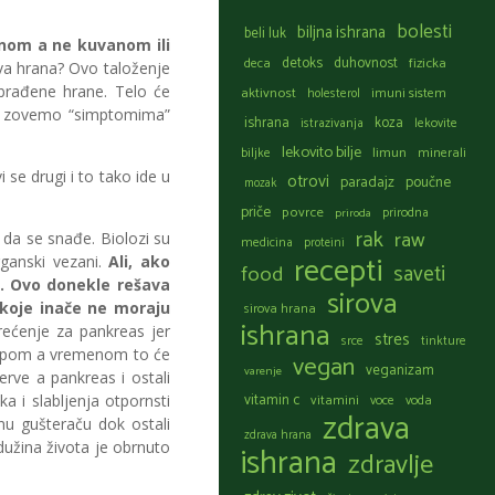
bolesti
biljna ishrana
beli luk
anom a ne kuvanom ili
detoks
duhovnost
fizicka
deca
va hrana? Ovo taloženje
obrađene hrane. Telo će
aktivnost
holesterol
imuni sistem
 mi zovemo “simptomima”
ishrana
koza
istrazivanja
lekovite
lekovito bilje
limun
biljke
minerali
e drugi i to tako ide u
otrovi
paradajz
poučne
mozak
priče
povrce
prirodna
priroda
rak
raw
da se snađe. Biolozi su
medicina
proteini
recepti
ganski vezani.
Ali, ako
food
saveti
. Ovo donekle rešava
sirova
 koje inače ne moraju
sirova hrana
ishrana
rećenje za pankreas jer
stres
srce
tinkture
tempom a vremenom to će
vegan
veganizam
varenje
erve a pankreas i ostali
vitamin c
vitamini
voce
voda
 i slabljenja otpornsti
zdrava
u gušteraču dok ostali
zdrava hrana
dužina života je obrnuto
ishrana
zdravlje