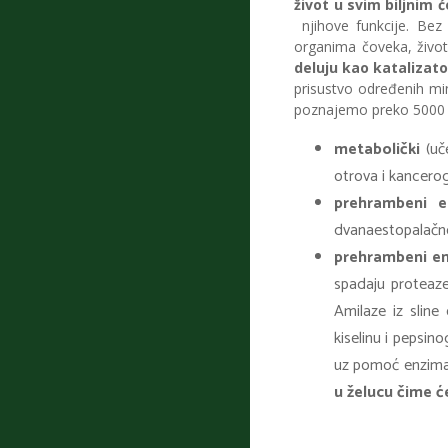
život u svim biljnim ć
njihove funkcije. Bez
organima čoveka, životi
deluju kao katalizat
prisustvo određenih mi
poznajemo preko 5000 raz
metabolički
(uč
otrova i kancero
prehrambeni e
dvanaestopalačno
prehrambeni en
spadaju proteaze 
Amilaze iz sline
kiselinu i pepsin
uz pomoć enzim
u želucu čime 