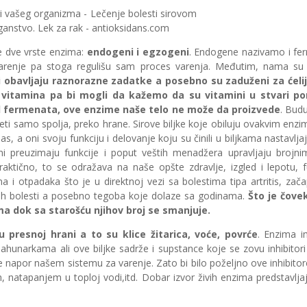
e dve vrste enzima:
endogeni i egzogeni
. Endogene nazivamo i fer
renje pa stoga regulišu sam proces varenja. Međutim, nama su int
i obavljaju raznorazne zadatke a posebno su zaduženi za ćeli
vitamina pa bi mogli da kažemo da su vitamini u stvari pom
d fermenata, ove enzime naše telo ne može da proizvede
. Budu
ti samo spolja, preko hrane. Sirove biljke koje obiluju ovakvim en
s, a oni svoju funkciju i delovanje koju su činili u biljkama nastavlj
ni preuzimaju funkcije i poput veštih menadžera upravljaju brojn
aktično, to se odražava na naše opšte zdravlje, izgled i lepotu, f
na i otpadaka što je u direktnoj vezi sa bolestima tipa artritis, zač
kih bolesti a posebno tegoba koje dolaze sa godinama.
Što je čove
a dok sa starošću njihov broj se smanjuje.
 presnoj hrani a to su klice žitarica, voće, povrće
. Enzima i
hunarkama ali ove biljke sadrže i supstance koje se zovu inhibitori
e napor našem sistemu za varenje. Zato bi bilo poželjno ove inhibitor
m, natapanjem u toploj vodi,itd. Dobar izvor živih enzima predstavlj