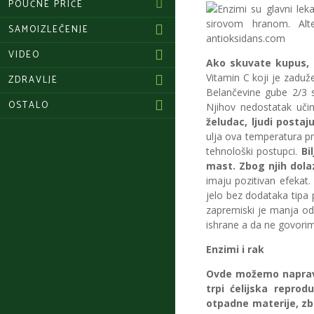
POUČNE PRIČE
SAMOIZLEČENJE
VIDEO
Ako skuvate kupus, 
Vitamin C koji je zaduž
ZDRAVLJE
Belančevine gube 2/3 s
OSTALO
Njihov nedostatak uči
želudac, ljudi postaj
ulja ova temperatura pr
tehnološki postupci.
Bi
mast. Zbog njih dolaz
imaju pozitivan efekat
jelo bez dodataka tipa 
zapremiski je manja od 
ishrane a da ne govori
Enzimi i rak
Ovde možemo napravi
trpi ćelijska repro
otpadne materije, zbo