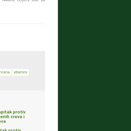
shrana
vitamini
tak protiv