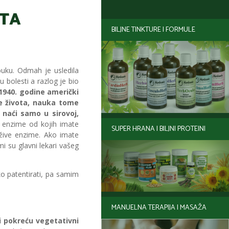
OTA
BILJNE TINKTURE I FORMULE
buku. Odmah je usledila
u bolesti a razlog je bio
1940. godine američki
ce života, nauka tome
naći samo u sirovoj,
a enzime od kojih imate
SUPER HRANA I BILJNI PROTEINI
 žive enzime. Ako imate
i su glavni lekari vašeg
ko patentirati, pa samim
MANUELNA TERAPIJA I MASAŽA
 i pokreću vegetativni