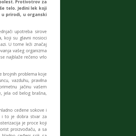
olest. Protivotrov za
 telo. Jedini lek koji
 u prirodi, u organski
dnjači upotreba sirove
, koji su glavni nosioci
lazi. U tome leži značaj
ovanja vašeg organizma
se najblaže rečeno vrlo
e brojnih problema koje
ncu, vazduhu, pravilna
 primetnu jačinu vašem
e, jela od belog brašna,
 hladno ceđene sokove i
 i to je dobra stvar za
terizacija je proce koji
orist proizvođaču, a sa
e hladno ceđeni sok sa