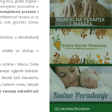
og bića, grade organe i
 hemijskim procesima u
kompleksni proteini i
fektivnost vezana je za
r, cink, gvožđe). Danas
istemu u detoksikaciji
odakle se izlučuju u
u ustima i želucu. Ovde
renje ugljenih hidrata).
e žlezde luče želudačnu
e u tankom crevu, takođe
 varenja odraditi još
CELOKUPAN PROGRAM