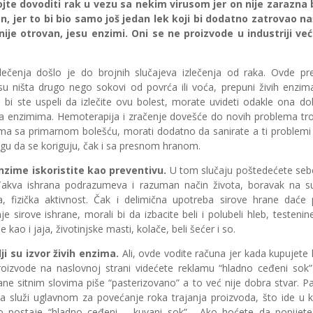
te dovoditi rak u vezu sa nekim virusom jer on nije zarazna b
n, jer to bi bio samo još jedan lek koji bi dodatno zatrovao naše
ije otrovan, jesu enzimi. Oni se ne proizvode u industriji već
čenja došlo je do brojnih slučajeva izlečenja od raka. Ovde pre
u ništa drugo nego sokovi od povrća ili voća, prepuni živih enzima
 da bi ste uspeli da izlečite ovu bolest, morate uvideti odakle ona do
a enzimima. Hemoterapija i zračenje dovešće do novih problema tr
ma sa primarnom bolešću, morati dodatno da sanirate a ti problemi 
ogu da se koriguju, čak i sa presnom hranom.
nzime iskoristite kao preventivu.
U tom slučaju poštedećete seb
Takva ishrana podrazumeva i razuman način života, boravak na su
a, fizička aktivnost. Čak i delimična upotreba sirove hrane daće
 sirove ishrane, morali bi da izbacite beli i polubeli hleb, testenin
kao i jaja, životinjske masti, kolače, beli šećer i so.
ji su izvor živih enzima.
Ali, ovde vodite računa jer kada kupujete
oizvode na naslovnoj strani videćete reklamu “hladno ceđeni sok”
ane sitnim slovima piše “pasterizovano” a to već nije dobra stvar. Pas
 a služi uglavnom za povećanje roka trajanja proizvoda, što ide u k
o postaje “hladno ceđeni – kuvani sok”. Ako hoćete da popijet