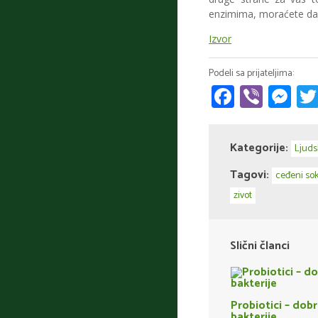
enzimima, moraćete da k
Izvor
Faceboo
Viber
Me
Kategorije:
Ljuds
Tagovi:
ceđeni sok
zivot
Slični članci
Probiotici – dob
bakterije