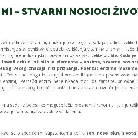
MI – STVARNI NOSIOCI ŽIV
eka otkriveni vitamini, nauka je oko tog događaja podigla veliku 
rmisanje stanovništva o potrebi korišćenja vitamina u ishrani i lečenj
o moguće industrijski proizvoditi i ostvarivati velike profite.
Kada je 
 Howell otkrio još bitnije elemente – enzime, stvarne nosio
 nekog većeg značaja niti priznanja. Poenta: enzime možemo 
i
. Oni se ne mogu industrijski proizvoditi (mislimo prvenstveno n
ivi enzimi). Veštački enzimi neće nikada moći da zamene, prirodne,
jete lekare zbog hroničnih bolesti ne zaboravite ovu činjenicu: enzim
mima sada je bolesnike moguće lečiti presnom hranom ali je nju teš
esovanje kompanija za ovakav vid lečenja.
 Radi se o specifičnim supstancama koji u
sebi nose iskru života