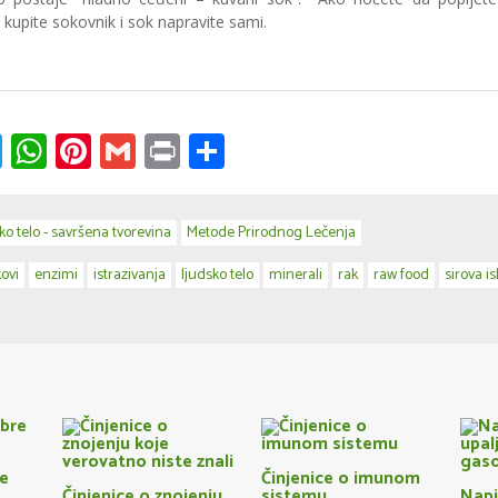
upite sokovnik i sok napravite sami.
k
ssenger
Twitter
WhatsApp
Pinterest
Gmail
Print
Share
ko telo - savršena tvorevina
Metode Prirodnog Lečenja
ovi
enzimi
istrazivanja
ljudsko telo
minerali
rak
raw food
sirova i
re
Činjenice o imunom
Činjenice o znojenju
sistemu
Napi