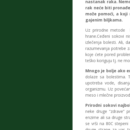
nastanak raka. Nemoj
rak neće biti pronađe
može pomoći, a koji n
gajenim biljkama.
Uz prirodne metode le
hrane.Ceđeni sokovi nis
izlečenja bolesti. Ali,
razumevanja potrebe z
koje ćete pored proble
teško koriguju tj. ne m
Mnogo je bolje ako e
dolaze sa bolestima. 
upotreba vode, disanj
organizmu. Uz povećanje
meso i mlečne proizvode 
Prirodni sokovi najbol
neke druge “zdrave” pr
enzime ali sa druge str
se vrši na 80C stepeni
druge strane za vas t