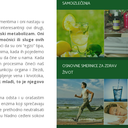
SAMOIZLEČENJA
mentima i oni nastaju u
eresantniji ovi drugi,
jski metabolizam. Oni
oćnici ili sluge ovih
ći da su oni “egzo” tipa,
zimima, kada ih pojedemo
aju da čine u nama. Kada
im procesima čineći naš
OSNOVNE SMERNICE ZA ZDRAV
unkciju organa i žlezdi,
ŽIVOT
apljenje vena i krvotoka,
k mlađi, to je njegovo
ma odsta i u orašastim
 enzima koji sprečavaju
e prethodno neutralisati
aju hladno ceđeni sokovi