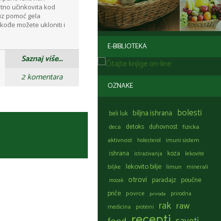
etno učinkovita kod
 uz pomoć gela
kođe možete ukloniti i
E-BIBLIOTEKA
Saznaj više...
2 komentara
OZNAKE
bolesti
biljna ishrana
beli luk
detoks
duhovnost
fizicka
deca
aktivnost
holesterol
imuni sistem
ishrana
koza
istrazivanja
lekovite
lekovito bilje
limun
biljke
minerali
otrovi
paradajz
poučne
mozak
priče
povrce
prirodna
priroda
rak
raw
medicina
proteini
recepti