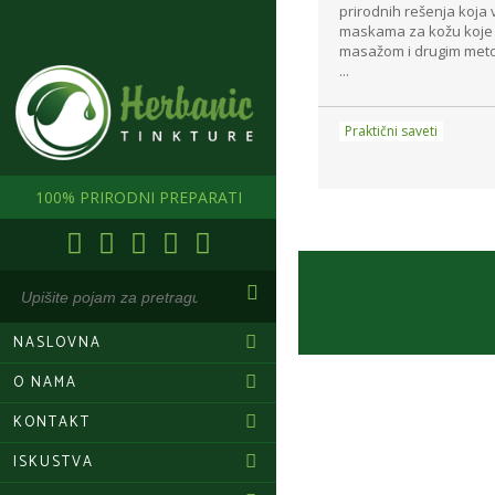
prirodnih rešenja koja 
maskama za kožu koje 
masažom i drugim meto
...
Praktični saveti
100% PRIRODNI PREPARATI
NASLOVNA
O NAMA
KONTAKT
ISKUSTVA