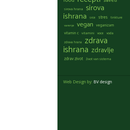
food
saveti
sirova
sirova hrana
ishrana
stres
srce
tinkture
vegan
veganizam
varenje
vitamin c
vitamini
voce
voda
zdrava
zdrava hrana
ishrana
zdravlje
zdrav zivot
život van sistema
Web Design by:
BV design