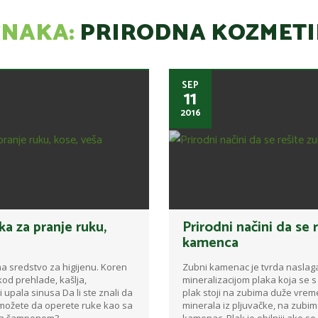
ZNAKA:
PRIRODNA KOZMET
SEP
11
2016
ka za pranje ruku,
Prirodni načini da se
kamenca
a sredstvo za higijenu. Koren
Zubni kamenac je tvrda naslag
kod prehlade, kašlja,
mineralizacijom plaka koja se 
i upala sinusa Da li ste znali da
plak stoji na zubima duže vrem
m možete da operete ruke kao sa
minerala iz pljuvačke, na zubim
a šamponom? ...
kamenac. Plak je obilniji ako se