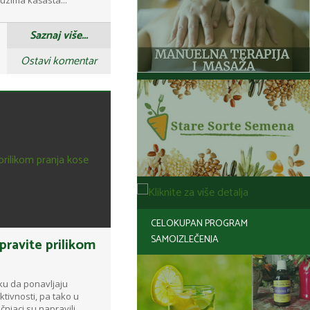
Saznaj više...
Ostavi komentar
CELOKUPAN PROGRAM
SAMOIZLEČENJA
pravite prilikom
iku da ponavljaju
tivnosti, pa tako u
čnjaci su napravili