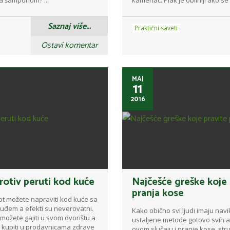
Saznaj više...
Praktični saveti
Ostavi komentar
MAJ
11
2016
rotiv peruti kod kuće
Najčešće greške koje 
pranja kose
t možete napraviti kod kuće sa
uđem a efekti su neverovatni.
Kako obično svi ljudi imaju nav
i možete gajiti u svom dvorištu a
ustaljene metode gotovo svih ak
 kupiti u prodavnicama zdrave
ovom slučaju i pranje kose, stru