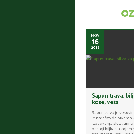
O
NOV
16
2016
Sapun trava, bilj
kose, veša
Sapun trava je vekovim
je naročito delotvoran 
izbacivanja sluzi, urina 
postoji biljka sa kojo
sapunom ili kosu kao s