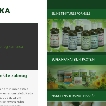
IKA
BILJNE TINKTURE I FORMULE
SUPER HRANA I BILJNI PROTEINI
 rešite zubnog
a na zubima nastala
s vremenom taloži. Kada
MANUELNA TERAPIJA I MASAŽA
e, pod uticajem
a se stvara zubni
 uzima kašasta...