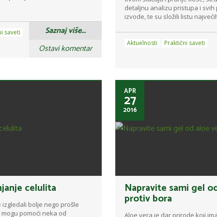
detaljnu analizu pristupa i svih
izvode, te su složili listu najvećih
Saznaj više...
i saveti
Aktuelnosti
Praktični saveti
Ostavi komentar
APR
27
2016
janje celulita
Napravite sami gel od
protiv bora
e izgledali bolje nego prošle
am mogu pomoći neka od
Aloe vera je dar prirode koji im