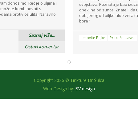
vam donosimo. Reč je o uljima i
svojstava. Poznata je kao izuz
možete kombinovati s
opeklina od sunca. Znate li da
dama protiv celulita. Naravno
dobijenog od biljke aloe vera ta
bore?
Saznaj više...
Lekovite Biljke
Praktični saveti
Ostavi komentar
Copyright 2026 © Tinkture Dr Šulca
Web Design by:
BV design