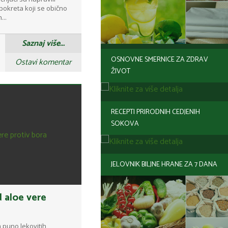
 pokreta koji se obično
...
Saznaj više...
OSNOVNE SMERNICE ZA ZDRAV
Ostavi komentar
ŽIVOT
RECEPTI PRIRODNIH CEDJENIH
SOKOVA
JELOVNIK BILJNE HRANE ZA 7 DANA
 aloe vere
a puno lekovitih