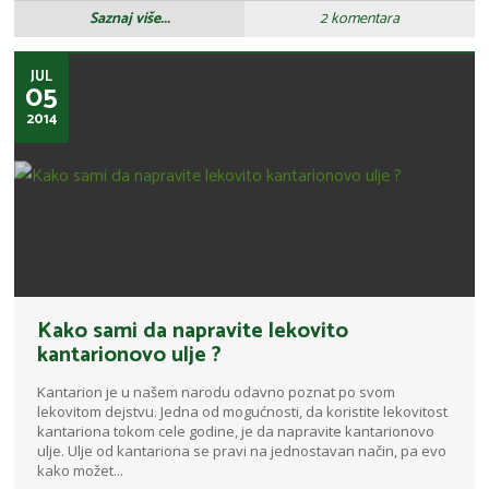
Saznaj više...
2 komentara
JUL
05
2014
Kako sami da napravite lekovito
kantarionovo ulje ?
Kantarion je u našem narodu odavno poznat po svom
lekovitom dejstvu. Jedna od mogućnosti, da koristite lekovitost
kantariona tokom cele godine, je da napravite kantarionovo
ulje. Ulje od kantariona se pravi na jednostavan način, pa evo
kako možet...