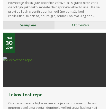
Poznato je da su ljute papričice zdrave, ali sigurno niste znali
da od njih, jako lako, možete da napravite lekovito ulje. Ulje se
pravi od ljutih crvenih paprika i odlično pomaže kod
radikulitisa, miozitisa, neuralgije, reume i bolova u zglobo...
Saznaj više...
2 komentara
MAJ
30
2016
Lekovitost repe
Ova zanemarena biljka se nekada jela skoro svakog dana u
mnogim zemljama sveta i doprinela velikoj snazi ljudima koji