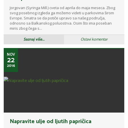
Jorgovan (Syringa Mill.) cveta od aprila do maja meseca. Zbog
svog posebnog izgleda ga možemo videti u parkovima širom
Evrope. Smatra se da potiče upravo sa našeg područja,
odnosno sa Balkanskog poluostrva. Osim što ima poseban
miris zbog čega s...
Saznaj više...
Ostavi komentar
NOV
22
2016
Napravite ulje od ljutih papričica