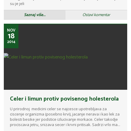
su je jeli
Saznaj više...
Ostavi komentar
NOV
18
2014
Celer i limun protiv povisenog holesterola
U prirodnoj medicini celer se najcesce upotrebljava za
ciscenje organizma (posebno krvi), jacanje nerava i kao lek za
bolesti besike jer podstice izlucivanje morkace. Celer takodje
prociscava jetru, snizava secer i krvni pritisak. Sadrzi vrlo ma...