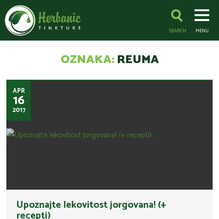
SEARCH
MENU
OZNAKA:
REUMA
APR
16
2017
Upoznajte lekovitost jorgovana! (+
recepti)