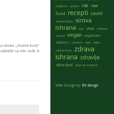
rak
raw
medicina
proteini
recepti
food
saveti
sirova
sirova hrana
ishrana
stres
srce
tinkture
vegan
veganizam
varenje
vitamin c
vitamini
voce
voda
tka ishrani „Snažne kosti“
zdrava
zdrava hrana
azblažiti sa više vode ili
ishrana
zdravlje
zdrav zivot
život van sistema
Web Design by:
BV design