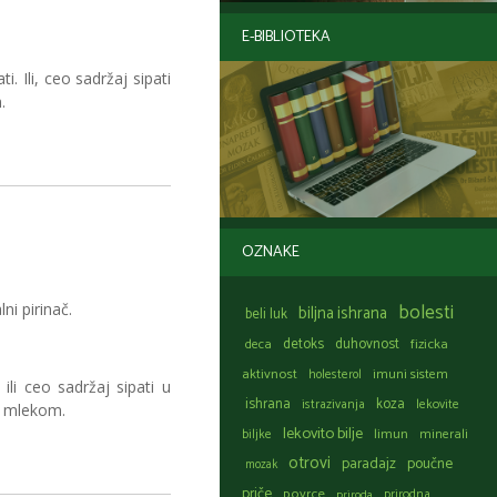
E-BIBLIOTEKA
. Ili, ceo sadržaj sipati
.
OZNAKE
bolesti
ni pirinač.
biljna ishrana
beli luk
detoks
duhovnost
fizicka
deca
aktivnost
holesterol
imuni sistem
ili ceo sadržaj sipati u
ishrana
koza
istrazivanja
lekovite
im mlekom.
lekovito bilje
limun
biljke
minerali
otrovi
paradajz
poučne
mozak
priče
povrce
prirodna
priroda