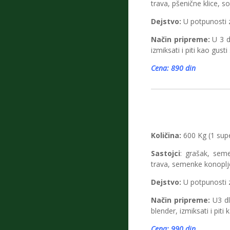
trava, pšenične klice, so
Dejstvo:
U potpunosti 
Način pripreme:
U 3 dl
izmiksati i piti kao gust
Cena: 890 din
Količina:
600 Kg (1 sup
Sastojci
: grašak, seme
trava, semenke konoplje
Dejstvo:
U potpunosti 
Način pripreme:
U3 dl 
blender, izmiksati i piti
Cena: 990 din