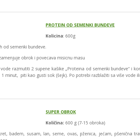
PROTEIN OD SEMENKI BUNDEVE
Kolicina
: 600g
rah od semenki bundeve.
 zamenjuje obrok i povecava misicnu masu
l vode razmutiti 2 supene kašike „Proteina od semenki bundeve“ i konz
i 1 minut, piti kao gusti sok (šejk). Po potrebi razblažiti sa više vode i
SUPER OBROK
Količina:
600 g (7-15 obroka)
et, badem, susam, lan, seme, ovas, pženica, jećam, pšenična trav