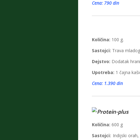
Cena: 790 din
Količina:
100 g.
Sastojci:
Trava mladog 
Dejstvo:
Dodatak hrani 
Upotreba:
1 čajna kaši
Cena: 1.390 din
Količina:
600 g
Sastojci:
Indijski orah