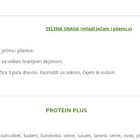
ZELENA SNAGA (mladi ječam i pšenica)
ječma i pšenice.
sa velikim hranljivim dejstvom.
čica 3 puta dnevno. Razmutiti sa sokom, čajem ili vodom.
PROTEIN PLUS
, suncokret, badem, bundevino seme, susam, laneno seme, ovas, pš