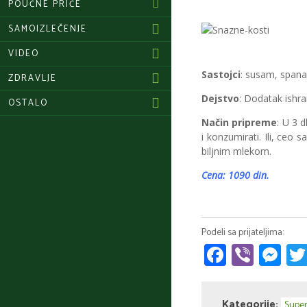
POUČNE PRIČE
SAMOIZLEČENJE
VIDEO
Sastojci
: susam, spana
ZDRAVLJE
Dejstvo
: Dodatak ishran
OSTALO
Način pripreme
: U 3 d
i konzumirati. Ili, ceo s
biljnim mlekom.
Cena: 1090 din.
Faceboo
Viber
Me
Kategorije:
Super 