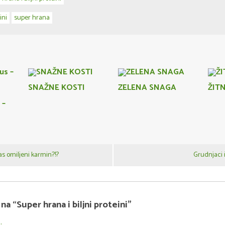
ini
super hrana
SNAŽNE KOSTI
ZELENA SNAGA
ŽIT
 –
as omiljeni karmin?!?
Grudnjaci i
na “Super hrana i biljni proteini”