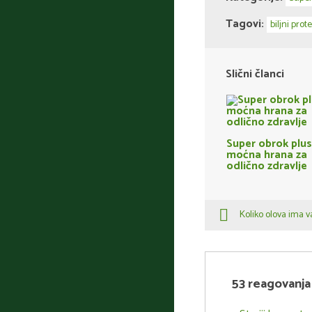
Tagovi:
biljni prote
Slični članci
Super obrok plus
moćna hrana za
odlično zdravlje
Koliko olova ima v
53 reagovanja 