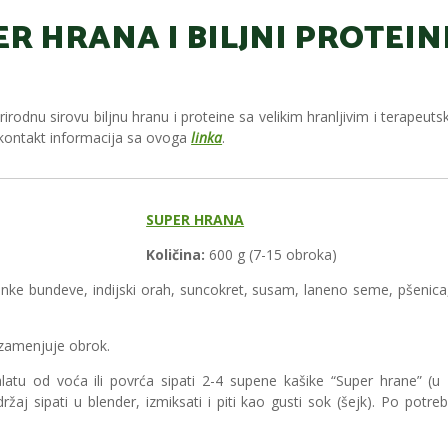
R HRANA I BILJNI PROTEIN
odnu sirovu biljnu hranu i proteine sa velikim hranljivim i terapeu
 kontakt informacija sa ovoga
linka
.
SUPER HRANA
Količina:
600 g (7-15 obroka)
ke bundeve, indijski orah, suncokret, susam, laneno seme, pšenica
zamenjuje obrok.
atu od voća ili povrća sipati 2-4 supene kašike “Super hrane” (u z
držaj sipati u blender, izmiksati i piti kao gusti sok (šejk). Po potreb