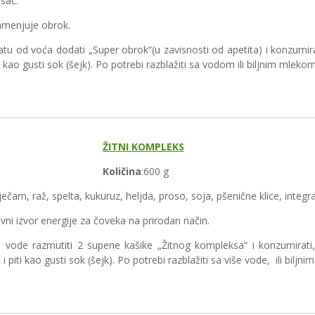
asac.
zamenjuje obrok.
latu od voća dodati „Super obrok“(u zavisnosti od apetita) i konzumirati
ti kao gusti sok (šejk). Po potrebi razblažiti sa vodom ili biljnim mlekom
ŽITNI KOMPLEKS
Količina
:600 g
ječam, raž, spelta, kukuruz, heljda, proso, soja, pšenične klice, integral
avni izvor energije za čoveka na prirodan način.
l vode razmutiti 2 supene kašike „Žitnog kompleksa“ i konzumirati, 
i piti kao gusti sok (šejk). Po potrebi razblažiti sa više vode, ili biljn