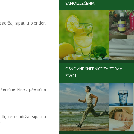
SAMOIZLEČENJA
sadržaj sipati u blender,
OSNOVNE SMERNICE ZA ZDRAV
ŽIVOT
šenične klice, pšenična
li, ceo sadržaj sipati u
m.