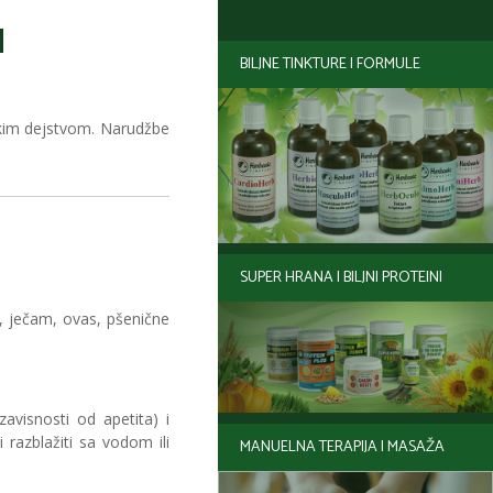
I
BILJNE TINKTURE I FORMULE
tskim dejstvom. Narudžbe
SUPER HRANA I BILJNI PROTEINI
, ječam, ovas, pšenične
avisnosti od apetita) i
i razblažiti sa vodom ili
MANUELNA TERAPIJA I MASAŽA