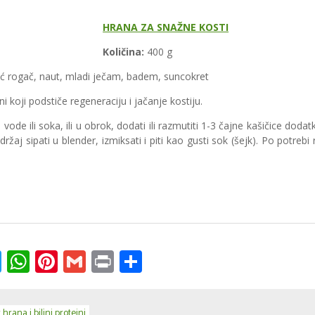
HRANA ZA SNAŽNE KOSTI
Količina:
400 g
ć rogač, naut, mladi ječam, badem, suncokret
i koji podstiče regeneraciju i jačanje kostiju.
l vode ili soka, ili u obrok, dodati ili razmutiti 1-3 čajne kašičice doda
adržaj sipati u blender, izmiksati i piti kao gusti sok (šejk). Po potrebi r
k
ssenger
Twitter
WhatsApp
Pinterest
Gmail
Print
Share
hrana i biljni proteini