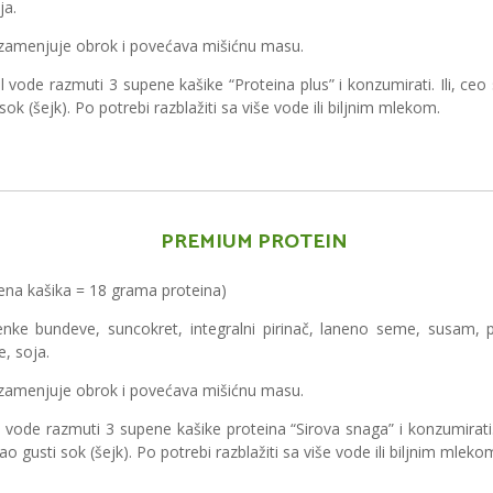
ja.
zamenjuje obrok i povećava mišićnu masu.
 vode razmuti 3 supene kašike “Proteina plus” i konzumirati. Ili, ceo 
i sok (šejk). Po potrebi razblažiti sa više vode ili biljnim mlekom.
PREMIUM PROTEIN
ena kašika = 18 grama proteina)
nke bundeve, suncokret, integralni pirinač, laneno seme, susam, p
, soja.
zamenjuje obrok i povećava mišićnu masu.
vode razmuti 3 supene kašike proteina “Sirova snaga” i konzumirati. I
 kao gusti sok (šejk). Po potrebi razblažiti sa više vode ili biljnim mleko