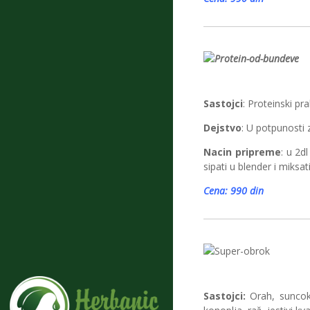
Sastojci
: Proteinski p
Dejstvo
: U potpunosti
Nacin pripreme
: u 2d
sipati u blender i miksat
Cena: 990 din
Sastojci:
Orah, suncokr