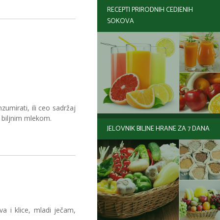
RECEPTI PRIRODNIH CEDJENIH
SOKOVA
umirati, ili ceo sadržaj
li biljnim mlekom.
JELOVNIK BILJNE HRANE ZA 7 DANA
a i klice, mladi ječam,