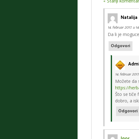
« Stariji komentar
Natalija
14. februar 2017. u 14
Da li je moguce 
Odgovori
Admi
14. februar 2017
Možete da s
https://herb
Što se tiče 
dobro, a isk
Odgovori
Igor