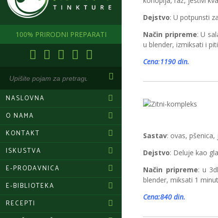
konoplja, raž, jestivi kv
Dejstvo
: U potpunsti 
100% PRIRODNI PREPARATI
Način pripreme
: U sa
u blender, izmiksati i pi
Cena
:
1190 din.
NASLOVNA
O NAMA
KONTAKT
Sastav
: ovas, pšenica, 
ISKUSTVA
Dejstvo
: Deluje kao gl
E-PRODAVNICA
Način pripreme
: u 3d
blender, miksati 1 minut 
E-BIBLIOTEKA
Cena:840 din.
RECEPTI