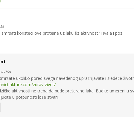
i
:28
smrsati koristeci ove proteine uz laku fiz aktivnost? Hvala i poz
n1
. u 17:04
mršate ukoliko pored svega navedenog upražnjavate i sledeće životn
anictinkture.com/zdrav-zivot/
fizičke aktivnosti ne treba da bude preterano laka. Budite umereni u 
ljučite u potpunosti loše stvari.