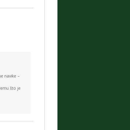
e navike –
svemu što je