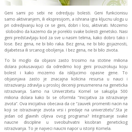
Geni sami po sebi ne odredjuju bolesti. Geni funkcionisu
samo aktiviranjem, ili ekspresijom, a ishrana igra kljucnu ulogu u
pri odredjivanju koji ce se geni, dobri i losi, aktivirati. Mozemo
slobodno da kazemo da je poreklo svake bolesti genetsko. Nasi
geni predstavljaju kod za sve u nasim telima, kako dobro tako i
lose. Bez gena, ne bi bilo raka. Bez gena, ne bi bilo gojaznosti,
dijabetesa ili srcanog oboljenja. I bez gena, ne bi bilo zivota.
To bi moglo da objasni zasto trosimo na stotine miliona
dolara pokusavajuci da odredimo koji geni prouzrokuju koju
bolest i kako mozemo da iskljucimo opasne gene. To
objasnjava zasto je znacajna kolicina resursa u nauci i
istrazivanju zdravlja u prosloj deceniji preusmerena na geneticka
istrazivanja. Samo na Univerzitetu Kornel se sakuplja 500
miliona dolara kako bi se oformila “Inicijativa za istrazivanje
zivota”. Ova inicijativa obecava da ce “zauvek promeniti nacin na
koji se istrazivanje zivota vrsi i predaje na univerzitetu”.Sta je
jedan od glavnih ciljeva ovog programa? Integrisanje svake
naucne discipline u sveobuhvatni kisobran genetickog
istrazivanja. To je najveci naucni napor u istoriji Kornela.