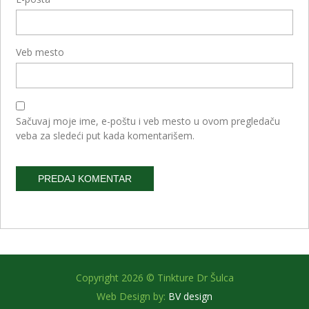
Veb mesto
Sačuvaj moje ime, e-poštu i veb mesto u ovom pregledaču
veba za sledeći put kada komentarišem.
Alternative:
Copyright 2026 © Tinkture Dr Šulca
Web Design by:
BV design