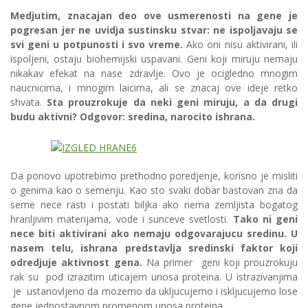
Medjutim, znacajan deo ove usmerenosti na gene je
pogresan jer ne uvidja sustinsku stvar: ne ispoljavaju se
svi geni u potpunosti i svo vreme.
Ako oni nisu aktivirani, ili
ispoljeni, ostaju biohemijski uspavani. Geni koji miruju nemaju
nikakav efekat na nase zdravlje. Ovo je ocigledno mnogim
naucnicima, i mnogim laicima, ali se znacaj ove ideje retko
shvata.
Sta prouzrokuje da neki geni miruju, a da drugi
budu aktivni? Odgovor: sredina, narocito ishrana.
Da ponovo upotrebimo prethodno poredjenje, korisno je misliti
o genima kao o semenju. Kao sto svaki dobar bastovan zna da
seme nece rasti i postati biljka ako nema zemljista bogatog
hranljivim materijama, vode i sunceve svetlosti.
Tako ni geni
nece biti aktivirani ako nemaju odgovarajucu sredinu. U
nasem telu, ishrana predstavlja
sredinski faktor koji
odredjuje aktivnost gena.
Na primer geni koji prouzrokuju
rak su pod izrazitim uticajem unosa proteina. U istrazivanjima
je ustanovljeno da mozemo da ukljucujemo i iskljucujemo lose
gene jednostavnom promenom unosa proteina.