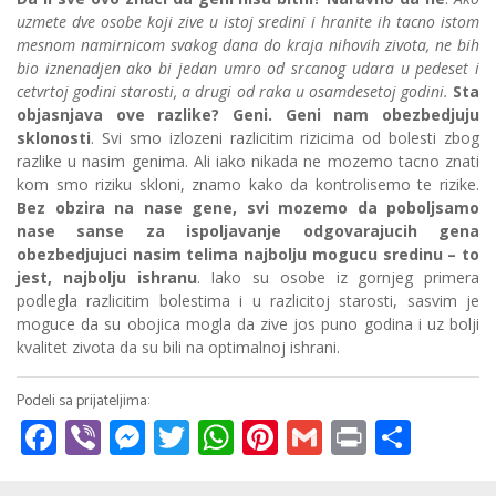
uzmete dve osobe koji zive u istoj sredini i hranite ih tacno istom
mesnom namirnicom svakog dana do kraja nihovih zivota, ne bih
bio iznenadjen ako bi jedan umro od srcanog udara u pedeset i
cetvrtoj godini starosti, a drugi od raka u osamdesetoj godini.
Sta
objasnjava ove razlike? Geni. Geni nam obezbedjuju
sklonosti
. Svi smo izlozeni razlicitim rizicima od bolesti zbog
razlike u nasim genima. Ali iako nikada ne mozemo tacno znati
kom smo riziku skloni, znamo kako da kontrolisemo te rizike.
Bez obzira na nase gene, svi mozemo da poboljsamo
nase sanse za ispoljavanje odgovarajucih gena
obezbedjujuci nasim telima najbolju mogucu sredinu – to
jest, najbolju ishranu
. Iako su osobe iz gornjeg primera
podlegla razlicitim bolestima i u razlicitoj starosti, sasvim je
moguce da su obojica mogla da zive jos puno godina i uz bolji
kvalitet zivota da su bili na optimalnoj ishrani.
Facebook
Viber
Messenger
Twitter
WhatsApp
Pinterest
Gmail
Print
Share