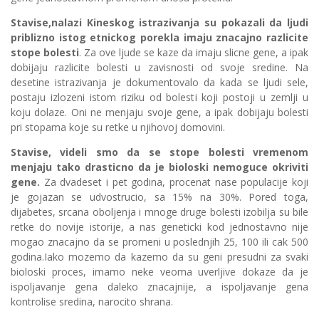
Stavise,nalazi Kineskog istrazivanja su pokazali da ljudi
priblizno istog etnickog porekla imaju znacajno razlicite
stope bolesti
. Za ove ljude se kaze da imaju slicne gene, a ipak
dobijaju razlicite bolesti u zavisnosti od svoje sredine. Na
desetine istrazivanja je dokumentovalo da kada se ljudi sele,
postaju izlozeni istom riziku od bolesti koji postoji u zemlji u
koju dolaze. Oni ne menjaju svoje gene, a ipak dobijaju bolesti
pri stopama koje su retke u njihovoj domovini.
Stavise, videli smo da se stope bolesti vremenom
menjaju tako drasticno da je bioloski nemoguce okriviti
gene.
Za dvadeset i pet godina, procenat nase populacije koji
je gojazan se udvostrucio, sa 15% na 30%. Pored toga,
dijabetes, srcana oboljenja i mnoge druge bolesti izobilja su bile
retke do novije istorije, a nas geneticki kod jednostavno nije
mogao znacajno da se promeni u poslednjih 25, 100 ili cak 500
godina.Iako mozemo da kazemo da su geni presudni za svaki
bioloski proces, imamo neke veoma uverljive dokaze da je
ispoljavanje gena daleko znacajnije, a ispoljavanje gena
kontrolise sredina, narocito shrana.