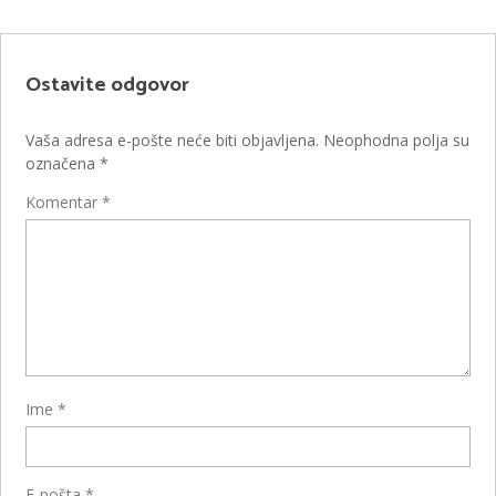
Ostavite odgovor
Vaša adresa e-pošte neće biti objavljena.
Neophodna polja su
označena
*
Komentar
*
Ime
*
E-pošta
*