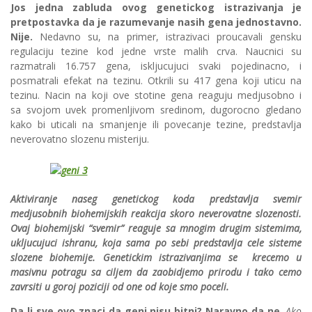
Jos jedna zabluda ovog genetickog istrazivanja je
pretpostavka da je razumevanje nasih gena jednostavno.
Nije.
Nedavno su, na primer, istrazivaci proucavali gensku
regulaciju tezine kod jedne vrste malih crva. Naucnici su
razmatrali 16.757 gena, iskljucujuci svaki pojedinacno, i
posmatrali efekat na tezinu. Otkrili su 417 gena koji uticu na
tezinu. Nacin na koji ove stotine gena reaguju medjusobno i
sa svojom uvek promenljivom sredinom, dugorocno gledano
kako bi uticali na smanjenje ili povecanje tezine, predstavlja
neverovatno slozenu misteriju.
Aktiviranje naseg genetickog koda predstavlja svemir
medjusobnih biohemijskih reakcija skoro neverovatne slozenosti.
Ovaj biohemijski “svemir” reaguje sa mnogim drugim sistemima,
ukljucujuci ishranu, koja sama po sebi predstavlja cele sisteme
slozene biohemije. Genetickim istrazivanjima se krecemo u
masivnu potragu sa ciljem da zaobidjemo prirodu i tako cemo
zavrsiti u goroj poziciji od one od koje smo poceli.
Da li sve ovo znaci da geni nisu bitni? Naravno da ne
.
Ako