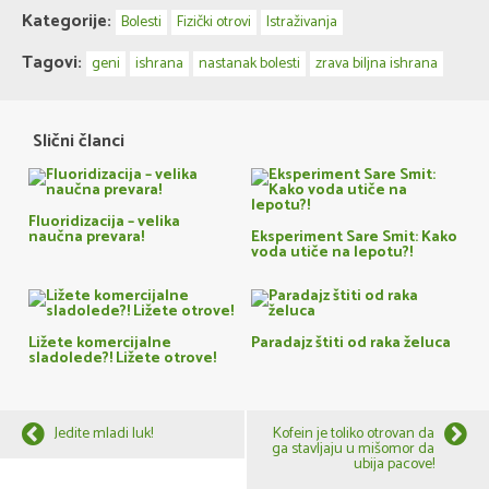
Kategorije:
Bolesti
Fizički otrovi
Istraživanja
Tagovi:
geni
ishrana
nastanak bolesti
zrava biljna ishrana
Slični članci
Fluoridizacija – velika
naučna prevara!
Eksperiment Sare Smit: Kako
voda utiče na lepotu?!
Ližete komercijalne
Paradajz štiti od raka želuca
sladolede?! Ližete otrove!
Jedite mladi luk!
Kofein je toliko otrovan da
ga stavljaju u mišomor da
ubija pacove!