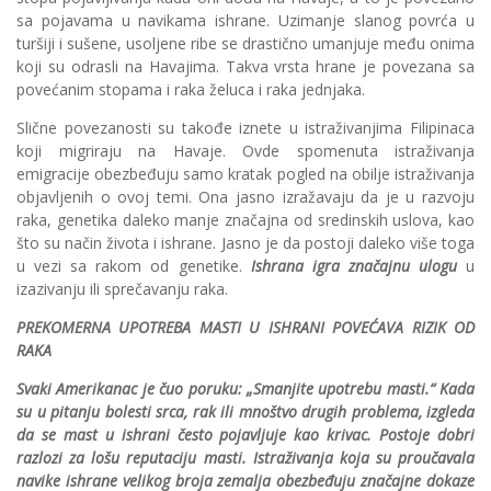
sa pojavama u navikama ishrane. Uzimanje slanog povrća u
turšiji i sušene, usoljene ribe se drastično umanjuje među onima
koji su odrasli na Havajima. Takva vrsta hrane je povezana sa
povećanim stopama i raka želuca i raka jednjaka.
Slične povezanosti su takođe iznete u istraživanjima Filipinaca
koji migriraju na Havaje. Ovde spomenuta istraživanja
emigracije obezbeđuju samo kratak pogled na obilje istraživanja
objavljenih o ovoj temi. Ona jasno izražavaju da je u razvoju
raka, genetika daleko manje značajna od sredinskih uslova, kao
što su način života i ishrane. Jasno je da postoji daleko više toga
u vezi sa rakom od genetike.
Ishrana igra značajnu ulogu
u
izazivanju ili sprečavanju raka.
PREKOMERNA UPOTREBA MASTI U ISHRANI POVEĆAVA RIZIK OD
RAKA
Svaki Amerikanac je čuo poruku: „Smanjite upotrebu masti.“ Kada
su u pitanju bolesti srca, rak ili mnoštvo drugih problema, izgleda
da se mast u ishrani često pojavljuje kao krivac. Postoje dobri
razlozi za lošu reputaciju masti. Istraživanja koja su proučavala
navike ishrane velikog broja zemalja obezbeđuju značajne dokaze