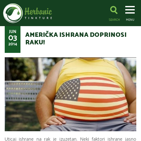
SEARCH
MENU
JUN
AMERIČKA ISHRANA DOPRINOSI
03
RAKU!
2014
Uticaj ishrane na rak je izuzetan. Neki faktori ishrane jasno