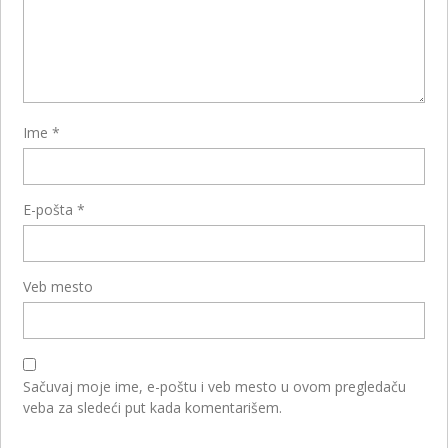
Ime
*
E-pošta
*
Veb mesto
Sačuvaj moje ime, e-poštu i veb mesto u ovom pregledaču
veba za sledeći put kada komentarišem.