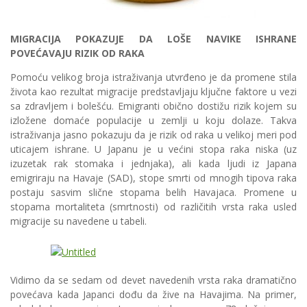
MIGRACIJA POKAZUJE DA LOŠE NAVIKE ISHRANE
POVEĆAVAJU RIZIK OD RAKA
Pomoću velikog broja istraživanja utvrđeno je da promene stila
života kao rezultat migracije predstavljaju ključne faktore u vezi
sa zdravljem i bolešću. Emigranti obično dostižu rizik kojem su
izložene domaće populacije u zemlji u koju dolaze. Takva
istraživanja jasno pokazuju da je rizik od raka u velikoj meri pod
uticajem ishrane. U Japanu je u većini stopa raka niska (uz
izuzetak rak stomaka i jednjaka), ali kada ljudi iz Japana
emigriraju na Havaje (SAD), stope smrti od mnogih tipova raka
postaju sasvim slične stopama belih Havajaca. Promene u
stopama mortaliteta (smrtnosti) od različitih vrsta raka usled
migracije su navedene u tabeli.
Vidimo da se sedam od devet navedenih vrsta raka dramatično
povećava kada Japanci dođu da žive na Havajima. Na primer,