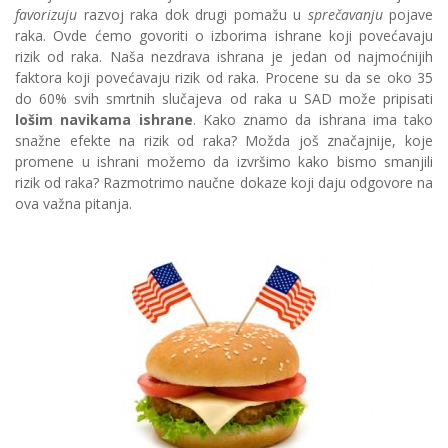
favorizuju
razvoj raka dok drugi pomažu u
sprečavanju
pojave
raka. Ovde ćemo govoriti o izborima ishrane koji povećavaju
rizik od raka. Naša nezdrava ishrana je jedan od najmoćnijih
faktora koji povećavaju rizik od raka. Procene su da se oko 35
do 60% svih smrtnih slučajeva od raka u SAD može pripisati
lošim navikama ishrane
. Kako znamo da ishrana ima tako
snažne efekte na rizik od raka? Možda još značajnije, koje
promene u ishrani možemo da izvršimo kako bismo smanjili
rizik od raka? Razmotrimo naučne dokaze koji daju odgovore na
ova važna pitanja.