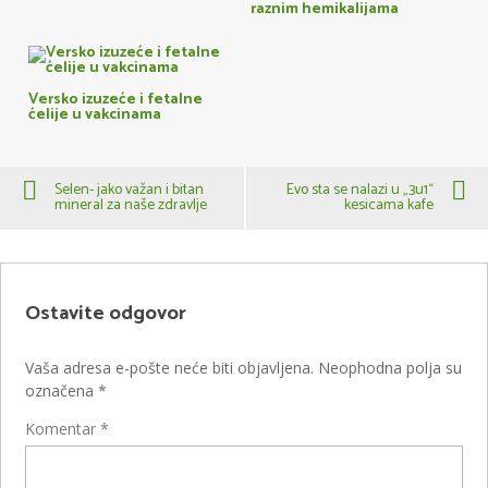
raznim hemikalijama
Versko izuzeće i fetalne
ćelije u vakcinama
Selen- jako važan i bitan
Evo sta se nalazi u „3u1“
mineral za naše zdravlje
kesicama kafe
Ostavite odgovor
Vaša adresa e-pošte neće biti objavljena.
Neophodna polja su
označena
*
Komentar
*