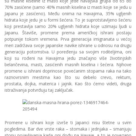
su masne kiseline iz masti koje jede havajska grupa od 65 do
70% zasićene (samo 40% masnih kiselina iz masti koje se jedu u
Japanu je zasićeno). Među onima na Havajima, 35% ugljenih
hidrata koje jedu je u formi šećera. To je suprotstavljeno šećeru
koji prestavlja samo 20% ugljenih hidrata koje uzimaju ljudi u
Japanu. Štaviše, promene prema američkoj ishrani postaju
potpunije tokom vremena. Prva generacija imigranata u većoj
meri zadržava svoje japanske navike ishrane u odnosu na drugu
generaciju potomstva. U poređenju sa svojim roditeljima, oni
koji su rođeni na Havajima jedu značajno više životinjskih
belančevina, masti, zasićenih masnih kiselina i šećera. Njihove
promene u ishrani doprinose povećanim stopama raka na tako
raznovrsnim mestima kao što su debelo crevo, rektum,
prostata, dojka, materica i jajnik. Kao što ćemo videti, druga
istraživanja potvrđuju taj zaključak.
Promene u ishrani koje izvrše ti Japanci nisu štetne u svim
pogledima. Bar dve vrste raka – stomaka i jednjaka – smanjuju
stopu pojavljivanja kada oni dođu na Havaje, a to je povezano