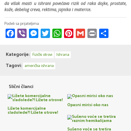
da višak masti u ishrani povećava rizik od raka dojke, prostate,
kože, debelog creva, rektima, jajnika i materice.
Facebook
Viber
Messenger
Twitter
WhatsApp
Pinterest
Gmail
Print
Share
Kategorije:
Fizički otrovi
Ishrana
Tagovi:
američka ishrana
Slični članci
Opasni mirisi oko nas
Ližete komercijalne
sladolede?! Ližete otrove!
Sušeno voće se tretira