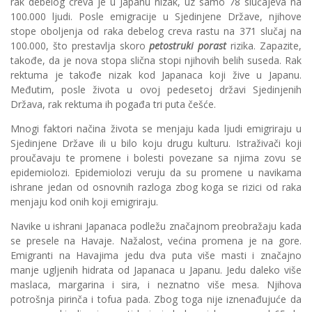
rak debelog creva je u Japanu nizak, uz samo 78 slučajeva na
100.000 ljudi. Posle emigracije u Sjedinjene Države, njihove
stope oboljenja od raka debelog creva rastu na 371 slučaj na
100.000, što prestavlja skoro
petostruki porast
rizika. Zapazite,
takođe, da je nova stopa slična stopi njihovih belih suseda. Rak
rektuma je takođe nizak kod Japanaca koji žive u Japanu.
Međutim, posle života u ovoj pedesetoj državi Sjedinjenih
Država, rak rektuma ih pogađa tri puta češće.
Mnogi faktori načina života se menjaju kada ljudi emigriraju u
Sjedinjene Države ili u bilo koju drugu kulturu. Istraživači koji
proučavaju te promene i bolesti povezane sa njima zovu se
epidemiolozi. Epidemiolozi veruju da su promene u navikama
ishrane jedan od osnovnih razloga zbog koga se rizici od raka
menjaju kod onih koji emigriraju.
Navike u ishrani Japanaca podležu značajnom preobražaju kada
se presele na Havaje. Nažalost, većina promena je na gore.
Emigranti na Havajima jedu dva puta više masti i značajno
manje ugljenih hidrata od Japanaca u Japanu. Jedu daleko više
maslaca, margarina i sira, i neznatno više mesa. Njihova
potrošnja pirinča i tofua pada. Zbog toga nije iznenađujuće da