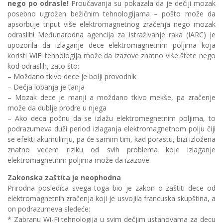
nego po odrasle!
Proučavanja su pokazala da je dečiji mozak
posebno ugrožen bežičnim tehnologijama – pošto može da
apsorbuje triput više elektromagnetnog zračenja nego mozak
odraslih! Međunarodna agencija za istraživanje raka (IARC) je
upozorila da izlaganje dece elektromagnetnim poljima koja
koristi WiFi tehnologija može da izazove znatno više štete nego
kod odraslih, zato što:
– Moždano tkivo dece je bolji provodnik
– Dečja lobanja je tanja
– Mozak dece je manji a moždano tkivo mekše, pa zračenje
može da dublje prodre u njega
– Ako deca počnu da se izlažu elektromegnetnim poljima, to
podrazumeva duži period izlaganja elektromagnetnom polju čiji
se efekti akumulirrju, pa će samim tim, kad porastu, bizi izložena
znatno većem riziku od svih problema koje izlaganje
elektromagnetnim poljima može da izazove.
Zakonska zaštita je neophodna
Prirodna posledica svega toga bio je zakon o zaštiti dece od
elektromagnetnih zračenja koji je usvojila francuska skupština, a
on podrazumeva sledeće:
* Zabranu Wi-Fi tehnologija u svim dečjim ustanovama za decu