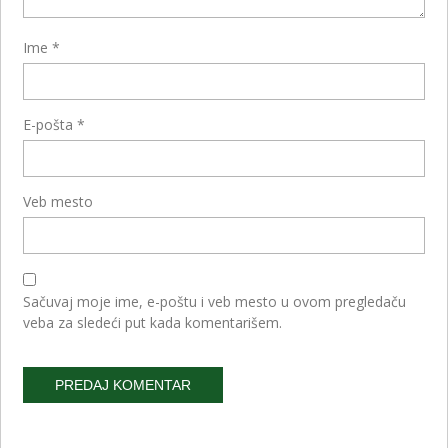
Ime
*
E-pošta
*
Veb mesto
Sačuvaj moje ime, e-poštu i veb mesto u ovom pregledaču
veba za sledeći put kada komentarišem.