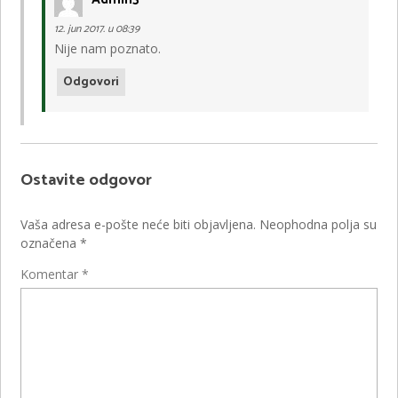
12. jun 2017. u 08:39
Nije nam poznato.
Odgovori
Ostavite odgovor
Vaša adresa e-pošte neće biti objavljena.
Neophodna polja su
označena
*
Komentar
*