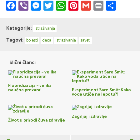
Facebook
Viber
Messenger
Twitter
WhatsApp
Pinterest
Gmail
Print
Share
Kategorije:
Istraživanja
Tagovi:
bolesti
deca
istrazivanja
saveti
Slični članci
Fluoridizacija – velika
naučna prevara!
Eksperiment Sare Smit: Kako
voda utiče na lepotu?!
Zagrljaj i zdravlje
Život u prirodi čuva zdravlje