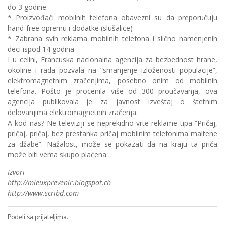
do 3 godine
* Proizvođači mobilnih telefona obavezni su da preporučuju
hand-free opremu i dodatke (slušalice)
* Zabrana svih reklama mobilnih telefona i slično namenjenih
deci ispod 14 godina
I u celini, Francuska nacionalna agencija za bezbednost hrane,
okoline i rada pozvala na “smanjenje izloženosti populacije”,
elektromagnetnim zračenjima, posebno onim od mobilnih
telefona. Pošto je procenila više od 300 proučavanja, ova
agencija publikovala je za javnost izveštaj o štetnim
delovanjima elektromagnetnih zračenja.
A kod nas? Ne televiziji se neprekidno vrte reklame tipa “Pričaj,
pričaj, pričaj, bez prestanka pričaj mobilnim telefonima maltene
za džabe”. Nažalost, može se pokazati da na kraju ta priča
može biti vema skupo plaćena…
Izvori
http://mieuxprevenir.blogspot.ch
http://www.scribd.com