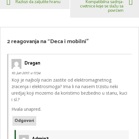
Razlozi da zaljutite hranu
Kompatibilna sadnja-
cvetnice koje se slažu sa
povrćem
2 reagovanja na “Deca i mobilni”
Dragan
10. jun 2017. u 17:34
Koji je najbolji nacin zastite od elektromagnetnog
zracenja i elektrosmoga? Ima li na nasem trzistu neki
uredjaj koji mozemo da koristimo bezbedno u stanu, kuci
i sl.?
Hvala unapred.
Odgovori
Admin3