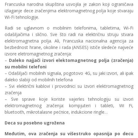
Francuska narodna skupština usvojila je zakon koji ograničava
izlaganje dece zračenjima elektromagnetnog polja koje stvaraju
Wi-Fi tehnologije.
Radi se uglavnom o mobilnim telefonima, tabletima, Wi-Fi
odašiljačima i slično. Sve što radi na električnu struju stvara
elektromagnetna polja. Ali, Francuska nacionalna agencija za
bezbednost hrane, okoline i rada (ANSES) ističe sledeće najveće
izvore eletromagnetnog zračenja:
–
Daleko najjači izvori elektomagnetnog polja (zračenja)
su mobilni telefoni
– Odašiljači mobilnih signala, pogotovo 4G, su jaki izvori, ali ipak
daleko slabiji od mobilnih telefona
– Svi električni kablovi i provodnici su izvori elektromagnetnog
zračenja
– Sve sprave koje koriste vajerles tehnologiju su izvori
elektromagnetnog zračenja: kompjuteri i tableti, Wi Fi,
bluetooth, mikrotalasne pećnice, indukcione ringle…
Deca su posebno ugrožena
Međutim, ova zračenja su višestruko opasnija po decu