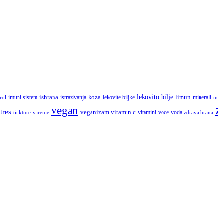
lekovito bilje
imuni sistem
ishrana
koza
limun
minerali
rol
istrazivanja
lekovite biljke
m
vegan
stres
veganizam
vitamin c
vitamini
tinkture
voce
voda
zdrava hrana
varenje