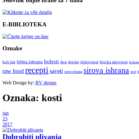
Jelovnik biljne hrane za 7 dana
E-BIBLIOTEKA
Oznake
bolesti
biljna ishrana
beli luk
detoks
duhovnost
deca
fizicka aktivnost
holeste
recepti
sirova ishrana
raw food
saveti
sirova hrana
srce
Web Design by:
BV design
Oznaka:
kosti
jun
23
2017
Dobrobiti plivanja