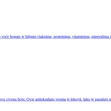
oće bogato je biljnim vlaknima, proteinima, vitaminima, mineralima i 
govu crvenu boju. Ovaj antioksidans veoma je lekovit. Iako je paradajz na