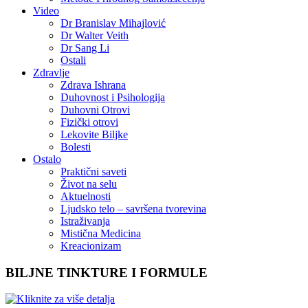
Video
Dr Branislav Mihajlović
Dr Walter Veith
Dr Sang Li
Ostali
Zdravlje
Zdrava Ishrana
Duhovnost i Psihologija
Duhovni Otrovi
Fizički otrovi
Lekovite Biljke
Bolesti
Ostalo
Praktični saveti
Život na selu
Aktuelnosti
Ljudsko telo – savršena tvorevina
Istraživanja
Mistična Medicina
Kreacionizam
BILJNE TINKTURE I FORMULE