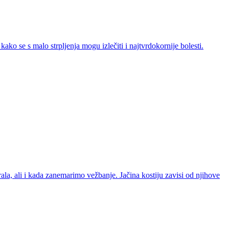
ko se s malo strpljenja mogu izlečiti i najtvrdokornije bolesti.
ala, ali i kada zanemarimo vežbanje. Jačina kostiju zavisi od njihove