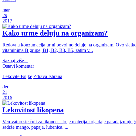
mar
29
2017
Kako urme deluju na organizam?
Redovna konzumacija urmi povoljno deluje na organizam. Ovo slatko v
vitaminima B grupe, B1, B2, B3, B5, zatim v...
Saznaj više...
Ostavi komentar
Lekovite Biljke
Zdrava Ishrana
dec
21
2016
Lekovitost likopena
Verovatno ste čuli za likopen – to je materija koja daje paradajzu nje
sadrže mango, papaja, lubenica, ...