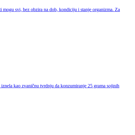
ti mogu svi, bez obzira na dob, kondiciju i stanje organizma. Za
A) iznela kao zvaničnu tvrdnju da konzumiranje 25 grama sojinih