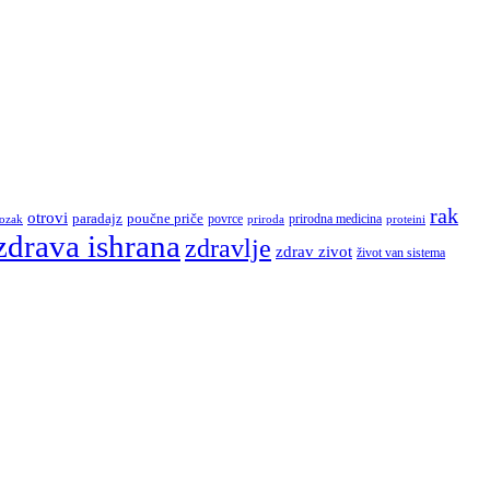
rak
otrovi
paradajz
poučne priče
povrce
ozak
prirodna medicina
proteini
priroda
zdrava ishrana
zdravlje
zdrav zivot
život van sistema