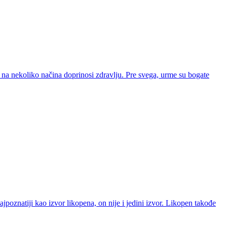
na nekoliko načina doprinosi zdravlju. Pre svega, urme su bogate
jpoznatiji kao izvor likopena, on nije i jedini izvor. Likopen takođe