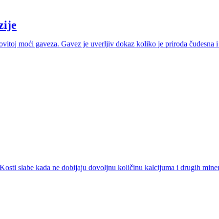
zije
itoj moći gaveza. Gavez je uverljiv dokaz koliko je priroda čudesna i ka
 Kosti slabe kada ne dobijaju dovoljnu količinu kalcijuma i drugih miner