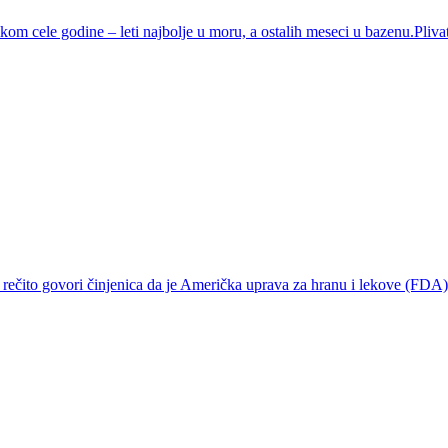
kom cele godine – leti najbolje u moru, a ostalih meseci u bazenu.Pliva
soje rečito govori činjenica da je Američka uprava za hranu i lekove (FD