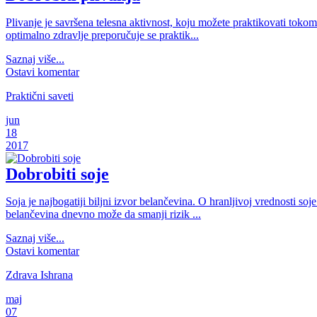
Plivanje je savršena telesna aktivnost, koju možete praktikovati tokom
optimalno zdravlje preporučuje se praktik...
Saznaj više...
Ostavi komentar
Praktični saveti
jun
18
2017
Dobrobiti soje
Soja je najbogatiji biljni izvor belančevina. O hranljivoj vrednosti 
belančevina dnevno može da smanji rizik ...
Saznaj više...
Ostavi komentar
Zdrava Ishrana
maj
07