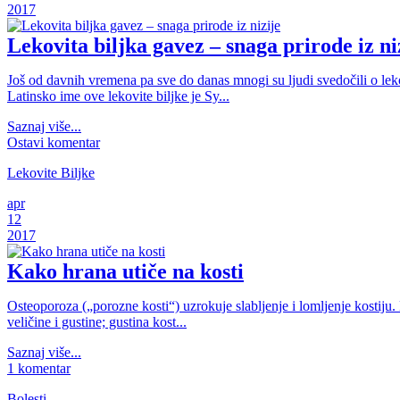
2017
Lekovita biljka gavez – snaga prirode iz ni
Još od davnih vremena pa sve do danas mnogi su ljudi svedočili o lekov
Latinsko ime ove lekovite biljke je Sy...
Saznaj više...
Ostavi komentar
Lekovite Biljke
apr
12
2017
Kako hrana utiče na kosti
Osteoporoza („porozne kosti“) uzrokuje slabljenje i lomljenje kostiju.
veličine i gustine; gustina kost...
Saznaj više...
1 komentar
Bolesti