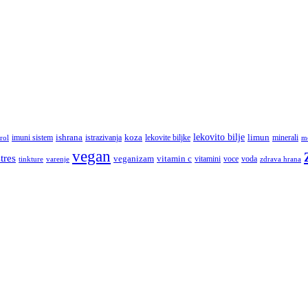
lekovito bilje
imuni sistem
ishrana
koza
limun
minerali
rol
istrazivanja
lekovite biljke
m
vegan
stres
veganizam
vitamin c
vitamini
tinkture
voce
voda
zdrava hrana
varenje