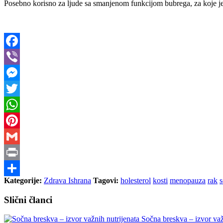
Posebno korisno za ljude sa smanjenom funkcijom bubrega, za koje j
Facebook
Viber
Messenger
Twitter
WhatsApp
Pinterest
Gmail
Print
Kategorije:
Zdrava Ishrana
Tagovi:
holesterol
kosti
menopauza
rak
s
Share
Slični članci
Sočna breskva – izvor važ