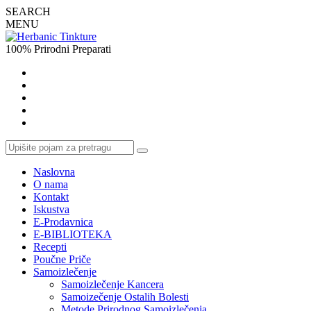
SEARCH
MENU
100% Prirodni Preparati
Naslovna
O nama
Kontakt
Iskustva
E-Prodavnica
E-BIBLIOTEKA
Recepti
Poučne Priče
Samoizlečenje
Samoizlečenje Kancera
Samoizečenje Ostalih Bolesti
Metode Prirodnog Samoizlečenja