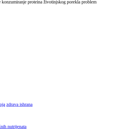
e konzumiranje proteina životinjskog porekla problem
oja
zdrava ishrana
nih nutrijenata