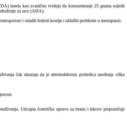
e (FDA) iznela kao zvaničnu tvrdnju da konzumiranje 25 grama sojinih
 udruženje za srce (AHA).
steoporoze i ostalih bolesti kostiju i ublažiti probleme u menopauzi.
aživanja čak ukazuju da je arterioskleroza posledica unošenja viška
oporoze
straživanja. Uticajna Američka uprava za hranu i lekove preporučuje