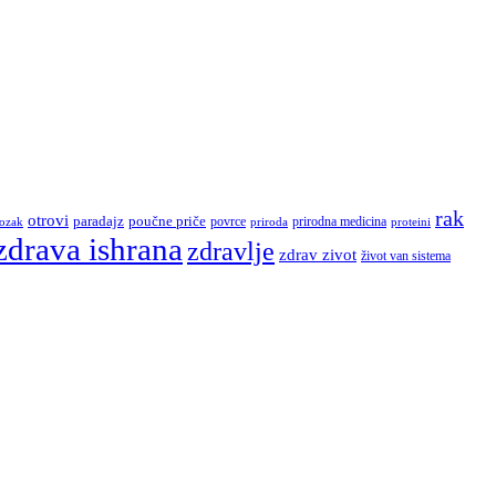
rak
otrovi
paradajz
poučne priče
povrce
ozak
prirodna medicina
proteini
priroda
zdrava ishrana
zdravlje
zdrav zivot
život van sistema