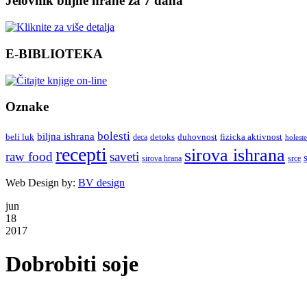
Jelovnik biljne hrane za 7 dana
E-BIBLIOTEKA
Oznake
bolesti
biljna ishrana
beli luk
detoks
duhovnost
deca
fizicka aktivnost
holeste
recepti
sirova ishrana
raw food
saveti
sirova hrana
srce
Web Design by:
BV design
jun
18
2017
Dobrobiti soje