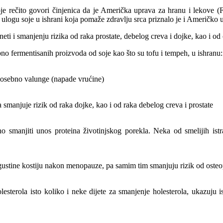
i soje rečito govori činjenica da je Američka uprava za hranu i lekov
ulogu soje u ishrani koja pomaže zdravlju srca priznalo je i Američko
i i smanjenju rizika od raka prostate, debelog creva i dojke, kao i od o
o fermentisanih proizvoda od soje kao što su tofu i tempeh, u ishranu:
posebno valunge (napade vrućine)
ja smanjuje rizik od raka dojke, kao i od raka debelog creva i prostate
 smanjiti unos proteina životinjskog porekla. Neka od smelijih istr
 gustine kostiju nakon menopauze, pa samim tim smanjuju rizik od oste
terola isto koliko i neke dijete za smanjenje holesterola, ukazuju i