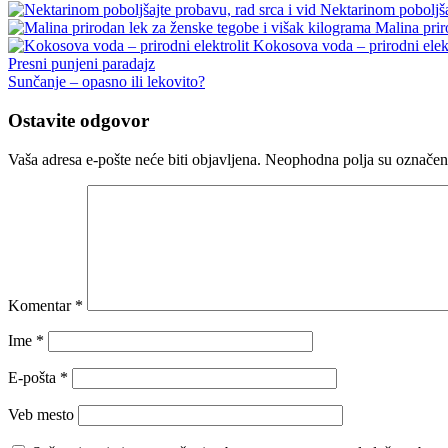
Nektarinom poboljšaj
Malina prir
Kokosova voda – prirodni elekt
Presni punjeni paradajz
Sunčanje – opasno ili lekovito?
Ostavite odgovor
Vaša adresa e-pošte neće biti objavljena.
Neophodna polja su označe
Komentar
*
Ime
*
E-pošta
*
Veb mesto