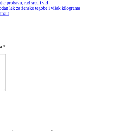
te probavu, rad srca i vid
odan lek za ženske tegobe i višak kilograma
rolit
na
*