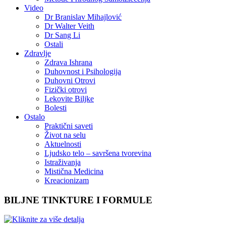
Video
Dr Branislav Mihajlović
Dr Walter Veith
Dr Sang Li
Ostali
Zdravlje
Zdrava Ishrana
Duhovnost i Psihologija
Duhovni Otrovi
Fizički otrovi
Lekovite Biljke
Bolesti
Ostalo
Praktični saveti
Život na selu
Aktuelnosti
Ljudsko telo – savršena tvorevina
Istraživanja
Mistična Medicina
Kreacionizam
BILJNE TINKTURE I FORMULE