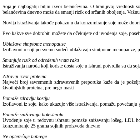
Soja je najbogatiji biljni izvor belančevina. O hranljivoj vrednost
belančevina dnevno može da smanji rizik od srčanih oboljenja. Važnu 
Novija istraživanja takođe pokazuju da konzumiranje soje može doprinet
Evo kakve sve dobrobiti možete da očekujete od uvođenja soje, posebn
Ublažava simptome menopauze
Izoflavoni u soji po svemu sudeći ublažavaju simtpome menopauze, 
Smanjuje rizik od određenih vrsta raka
Istraživanja naroda koji koriste dosta soje u ishrani potvrdila su da so
Zdraviji izvor proteina
Najveći broj savremenih zdravstvenih preporuka kaže da je poželjno
životinjskih proteina, pre nego masti
Pomaže zdravlju kostiju
Izoflavoni iz soje, kako ukazuje više istraživanja, pomažu povećanju
Pomaže snižavanju holesterola
Uvođenje soje u redovnu ishranu pomaže snižavanju lošeg, LDL holes
konzumiranje 25 grama sojinih proizvoda dnevno
Ne opterećuje bubrege