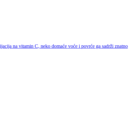
cijacija na vitamin C, neko domaće voće i povrće ga sadrži znatno