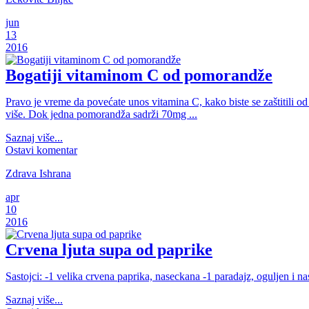
jun
13
2016
Bogatiji vitaminom C od pomorandže
Pravo je vreme da povećate unos vitamina C, kako biste se zaštitili o
više. Dok jedna pomorandža sadrži 70mg ...
Saznaj više...
Ostavi komentar
Zdrava Ishrana
apr
10
2016
Crvena ljuta supa od paprike
Sastojci: -1 velika crvena paprika, naseckana -1 paradajz, oguljen i n
Saznaj više...