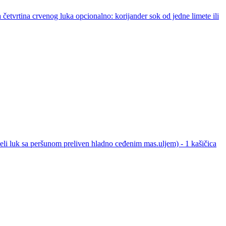
četvrtina crvenog luka opcionalno: korijander sok od jedne limete ili
 beli luk sa peršunom preliven hladno ceđenim mas.uljem) - 1 kašičica