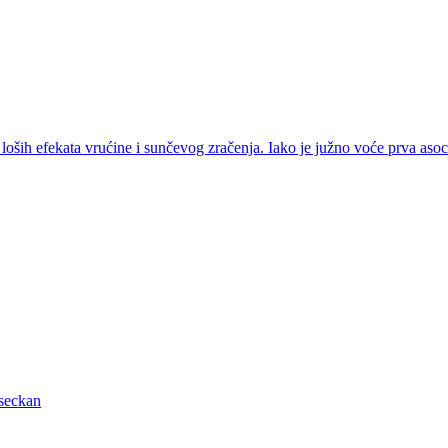
d loših efekata vrućine i sunčevog zračenja. Iako je južno voće prva aso
aseckan