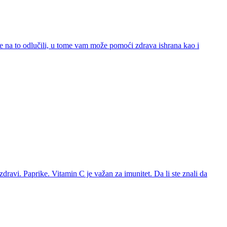
e se na to odlučili, u tome vam može pomoći zdrava ishrana kao i
zdravi. Paprike. Vitamin C je važan za imunitet. Da li ste znali da