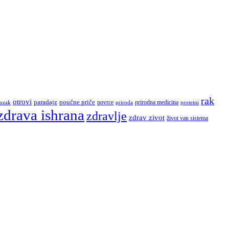
rak
otrovi
paradajz
poučne priče
povrce
ozak
prirodna medicina
proteini
priroda
zdrava ishrana
zdravlje
zdrav zivot
život van sistema