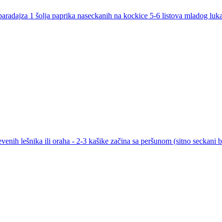
paradajza 1 šolja paprika naseckanih na kockice 5-6 listova mladog luka 
evenih lešnika ili oraha - 2-3 kašike začina sa peršunom (sitno seckani