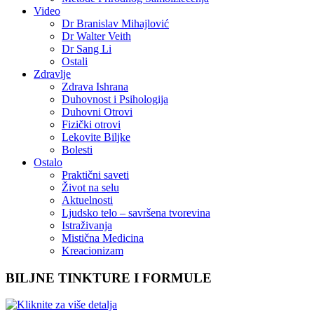
Video
Dr Branislav Mihajlović
Dr Walter Veith
Dr Sang Li
Ostali
Zdravlje
Zdrava Ishrana
Duhovnost i Psihologija
Duhovni Otrovi
Fizički otrovi
Lekovite Biljke
Bolesti
Ostalo
Praktični saveti
Život na selu
Aktuelnosti
Ljudsko telo – savršena tvorevina
Istraživanja
Mistična Medicina
Kreacionizam
BILJNE TINKTURE I FORMULE