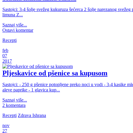
Sastojci: 3-4 šolje svežeg kukuruza šećerca 2 šolje narezanog svežeg 
limuna Z...
Saznaj više...
Ostavi komentar
Recepti
feb
07
2017
Pljeskavice od pšenice sa kupusom
Sastojci: - 250 g pšenice potopljene preko noci u vodi - 3-4 kasike ml
aleve paprike - 1 glavica kup...
Saznaj više...
2 komentara
Recepti
Zdrava Ishrana
nov
27