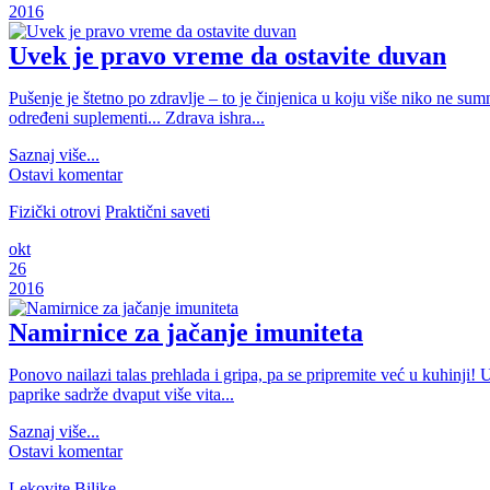
2016
Uvek je pravo vreme da ostavite duvan
Pušenje je štetno po zdravlje – to je činjenica u koju više niko ne sum
određeni suplementi... Zdrava ishra...
Saznaj više...
Ostavi komentar
Fizički otrovi
Praktični saveti
okt
26
2016
Namirnice za jačanje imuniteta
Ponovo nailazi talas prehlada i gripa, pa se pripremite već u kuhinji! 
paprike sadrže dvaput više vita...
Saznaj više...
Ostavi komentar
Lekovite Biljke