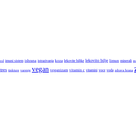
lekovito bilje
imuni sistem
ishrana
koza
limun
minerali
rol
istrazivanja
lekovite biljke
m
vegan
stres
veganizam
vitamin c
vitamini
tinkture
voce
voda
zdrava hrana
varenje