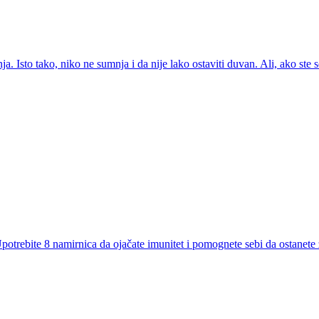
nja. Isto tako, niko ne sumnja i da nije lako ostaviti duvan. Ali, ako st
Upotrebite 8 namirnica da ojačate imunitet i pomognete sebi da ostanete 