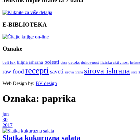
Jelovnik biljne hrane za 7 dana
E-BIBLIOTEKA
Oznake
bolesti
biljna ishrana
beli luk
detoks
duhovnost
deca
fizicka aktivnost
holeste
recepti
sirova ishrana
raw food
saveti
sirova hrana
srce
Web Design by:
BV design
Oznaka:
paprika
jun
30
2017
Slatka kukuruzna salata