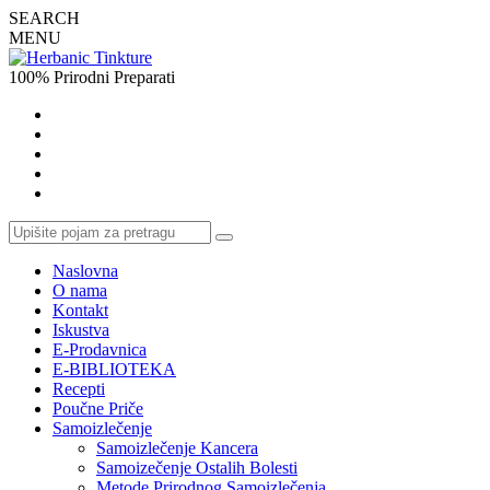
SEARCH
MENU
100% Prirodni Preparati
Naslovna
O nama
Kontakt
Iskustva
E-Prodavnica
E-BIBLIOTEKA
Recepti
Poučne Priče
Samoizlečenje
Samoizlečenje Kancera
Samoizečenje Ostalih Bolesti
Metode Prirodnog Samoizlečenja