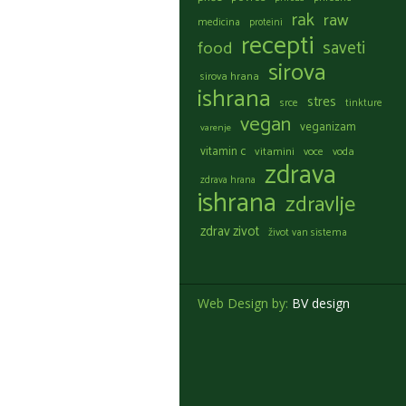
rak
raw
medicina
proteini
recepti
food
saveti
sirova
sirova hrana
ishrana
stres
srce
tinkture
vegan
veganizam
varenje
vitamin c
vitamini
voce
voda
zdrava
zdrava hrana
ishrana
zdravlje
zdrav zivot
život van sistema
Web Design by:
BV design