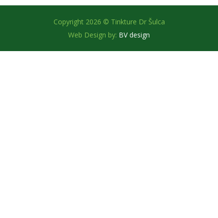
Copyright 2026 © Tinkture Dr Šulca
Web Design by:
BV design