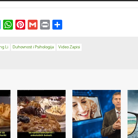
k
ssenger
Twitter
WhatsApp
Pinterest
Gmail
Print
Share
ng Li
Duhovnost i Psihologija
Video Zapisi