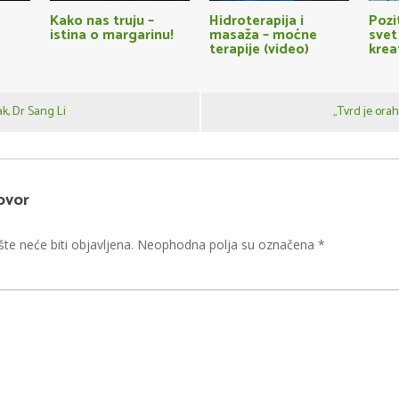
Kako nas truju –
Hidroterapija i
Pozi
istina o margarinu!
masaža – moćne
svet
terapije (video)
krea
ak, Dr Sang Li
„Tvrd je ora
ovor
te neće biti objavljena.
Neophodna polja su označena
*