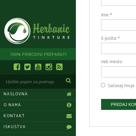
Ime
*
E-pošta
*
100% PRIRODNI PREPARATI
Veb mesto
Sačuvaj moje 
NASLOVNA
O NAMA
KONTAKT
Alternative:
ISKUSTVA