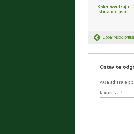
Kako nas truju –
istina o čipsu!
Dobar visoki pritis
Ostavite odg
Vaša adresa e-poš
Komentar
*