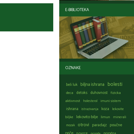
E-BIBLIOTEKA
OZNAKE
bolesti
biljna ishrana
beli luk
detoks
duhovnost
fizicka
deca
aktivnost
holesterol
imuni sistem
ishrana
koza
istrazivanja
lekovite
lekovito bilje
limun
biljke
minerali
otrovi
paradajz
poučne
mozak
priče
povrce
prirodna
priroda