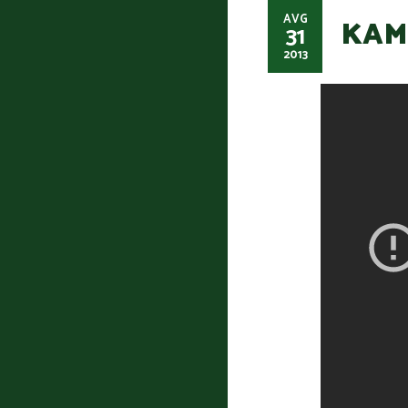
AVG
KAM
31
2013