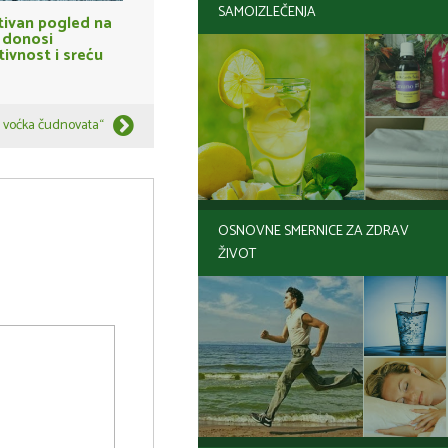
SAMOIZLEČENJA
tivan pogled na
 donosi
tivnost i sreću
h voćka čudnovata“
OSNOVNE SMERNICE ZA ZDRAV
ŽIVOT