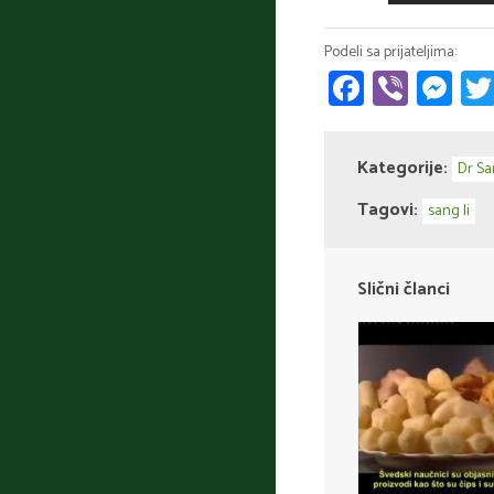
Faceboo
Viber
Me
Kategorije:
Dr Sa
Tagovi:
sang li
Slični članci