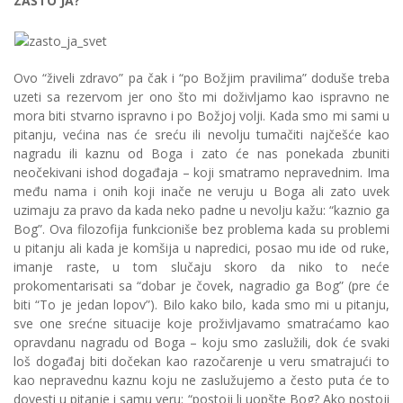
ZAŠTO JA?
Ovo “živeli zdravo” pa čak i “po Božjim pravilima” doduše treba
uzeti sa rezervom jer ono što mi doživljamo kao ispravno ne
mora biti stvarno ispravno i po Božjoj volji. Kada smo mi sami u
pitanju, većina nas će sreću ili nevolju tumačiti najčešće kao
nagradu ili kaznu od Boga i zato će nas ponekada zbuniti
neočekivani ishod događaja – koji smatramo nepravednim. Ima
među nama i onih koji inače ne veruju u Boga ali zato uvek
uzimaju za pravo da kada neko padne u nevolju kažu: “kaznio ga
Bog”. Ova filozofija funkcioniše bez problema kada su problemi
u pitanju ali kada je komšija u napredici, posao mu ide od ruke,
imanje raste, u tom slučaju skoro da niko to neće
prokomentarisati sa “dobar je čovek, nagradio ga Bog” (pre će
biti “To je jedan lopov”). Bilo kako bilo, kada smo mi u pitanju,
sve one srećne situacije koje proživljavamo smatraćamo kao
opravdanu nagradu od Boga – koju smo zaslužili, dok će svaki
loš događaj biti dočekan kao razočarenje u veru smatrajući to
kao nepravednu kaznu koju ne zaslužujemo a često puta će to
dovesti u pitanje i samu veru: “postoji li uopšte Bog? Ako postoji