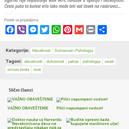
sigurno nije napuštanje vaše vere, odlazak u apatiju i bezvoljnost.
Često puta ta bolest vrlo lako može biti vaš čovek na raskrsnici…
Facebook
Viber
Messenger
Twitter
WhatsApp
Pinterest
Gmail
Print
Share
Kategorije:
Aktuelnosti
Duhovnost i Psihologija
Tagovi:
aktuelnosti
duhovnost
patnje
psihologija
saveti
smisao života
zivot
Slični članci
VAŽNO OBAVEŠTENJE
Pilići napumpani vodom!