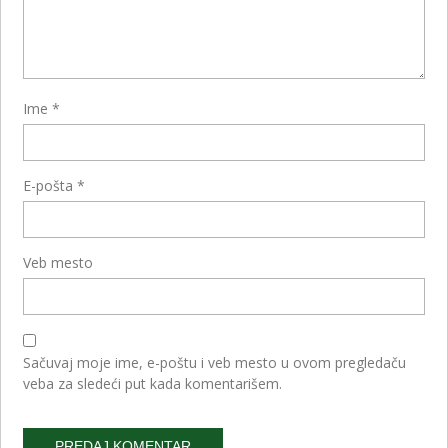
Ime
*
E-pošta
*
Veb mesto
Sačuvaj moje ime, e-poštu i veb mesto u ovom pregledaču
veba za sledeći put kada komentarišem.