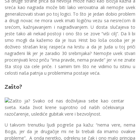
Sa druge strane priča da nevolja može naići kao Božja kazna a
sreća kao nagrada može biti lako verovatna ali nemojte uvek
generalizovati stvari po toj logici. To što je jedan dobio problem
a drugi novac ne mora uvek imati logičnu vezu sa nesrećom ili
srećom, kažnjavanjem i nagrađivanjem. U dosta slučajeva to
jeste tako ali nekad postoji i ono što se zove “viši cilj”. Da li bi
smo mogli da kažemo da je Isus Hrist bio loša osoba jer je
doživeo strašan kraj raspeća na krstu a da je Juda u toj priči
nagrađeni lik jer je zaradio 30 srebrnjaka? Nemojte uvek stvari
procenjivati kroz priču “ima pravde, nema pravde” jer vi ne znate
šta stoji iza cele priče. I samim tim što ne vidimo tu istinu u
celosti naša patnja u problemima postaje veća.
Zašto?
U takvom trenutku ljudi pogreše pa kažu: “nema vere, nema
Boga, jer da je drugačije mi ne bi trebali da imamo ovakve
probleme”. A onda neretko, odreknu se čak i ono malo principa