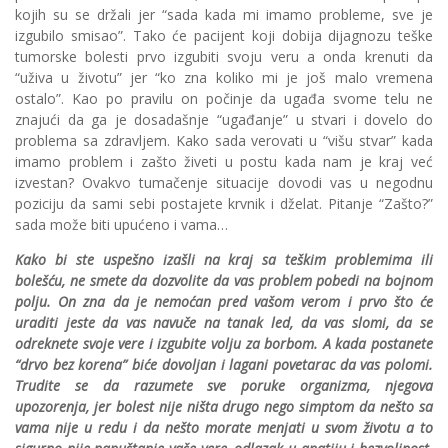
kojih su se držali jer “sada kada mi imamo probleme, sve je
izgubilo smisao”. Tako će pacijent koji dobija dijagnozu teške
tumorske bolesti prvo izgubiti svoju veru a onda krenuti da
“uživa u životu” jer “ko zna koliko mi je još malo vremena
ostalo”. Kao po pravilu on počinje da ugađa svome telu ne
znajući da ga je dosadašnje “ugađanje” u stvari i dovelo do
problema sa zdravljem. Kako sada verovati u “višu stvar” kada
imamo problem i zašto živeti u postu kada nam je kraj već
izvestan? Ovakvo tumačenje situacije dovodi vas u negodnu
poziciju da sami sebi postajete krvnik i dželat. Pitanje “Zašto?”
sada može biti upućeno i vama…
Kako bi ste uspešno izašli na kraj sa teškim problemima ili
bolešću, ne smete da dozvolite da vas problem pobedi na bojnom
polju. On zna da je nemoćan pred vašom verom i prvo što će
uraditi jeste da vas navuče na tanak led, da vas slomi, da se
odreknete svoje vere i izgubite volju za borbom. A kada postanete
“drvo bez korena” biće dovoljan i lagani povetarac da vas polomi.
Trudite se da razumete sve poruke organizma, njegova
upozorenja, jer bolest nije ništa drugo nego simptom da nešto sa
vama nije u redu i da nešto morate menjati u svom životu a to