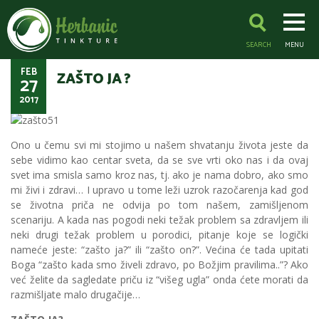
SEARCH
MENU
FEB
ZAŠTO JA ?
27
2017
Ono u čemu svi mi stojimo u našem shvatanju života jeste da
sebe vidimo kao centar sveta, da se sve vrti oko nas i da ovaj
svet ima smisla samo kroz nas, tj. ako je nama dobro, ako smo
mi živi i zdravi… I upravo u tome leži uzrok razočarenja kad god
se životna priča ne odvija po tom našem, zamišljenom
scenariju. A kada nas pogodi neki težak problem sa zdravljem ili
neki drugi težak problem u porodici, pitanje koje se logički
nameće jeste: “zašto ja?” ili “zašto on?”. Većina će tada upitati
Boga “zašto kada smo živeli zdravo, po Božjim pravilima..”? Ako
već želite da sagledate priču iz “višeg ugla” onda ćete morati da
razmišljate malo drugačije…