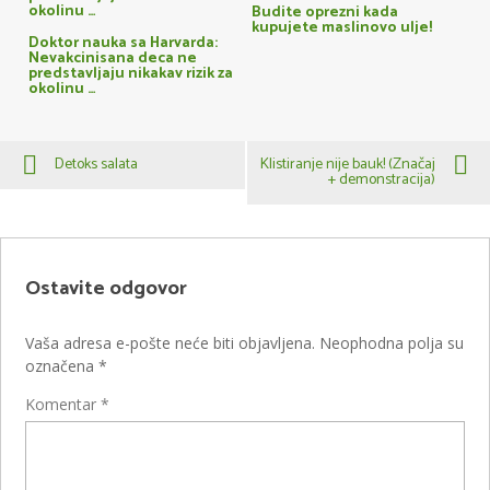
Budite oprezni kada
kupujete maslinovo ulje!
Doktor nauka sa Harvarda:
Nevakcinisana deca ne
predstavljaju nikakav rizik za
okolinu …
Detoks salata
Klistiranje nije bauk! (Značaj
+ demonstracija)
Ostavite odgovor
Vaša adresa e-pošte neće biti objavljena.
Neophodna polja su
označena
*
Komentar
*