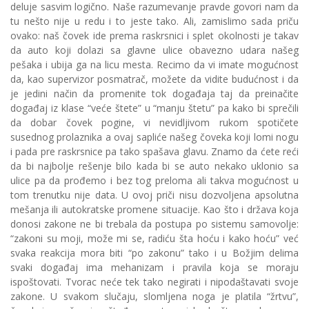
deluje sasvim logično. Naše razumevanje pravde govori nam da
tu nešto nije u redu i to jeste tako. Ali, zamislimo sada priču
ovako: naš čovek ide prema raskrsnici i splet okolnosti je takav
da auto koji dolazi sa glavne ulice obavezno udara našeg
pešaka i ubija ga na licu mesta. Recimo da vi imate mogućnost
da, kao supervizor posmatrač, možete da vidite budućnost i da
je jedini način da promenite tok događaja taj da preinačite
događaj iz klase “veće štete” u “manju štetu” pa kako bi sprečili
da dobar čovek pogine, vi nevidljivom rukom spotičete
susednog prolaznika a ovaj sapliće našeg čoveka koji lomi nogu
i pada pre raskrsnice pa tako spašava glavu. Znamo da ćete reći
da bi najbolje rešenje bilo kada bi se auto nekako uklonio sa
ulice pa da prođemo i bez tog preloma ali takva mogućnost u
tom trenutku nije data. U ovoj priči nisu dozvoljena apsolutna
mešanja ili autokratske promene situacije. Kao što i država koja
donosi zakone ne bi trebala da postupa po sistemu samovolje:
“zakoni su moji, može mi se, radiću šta hoću i kako hoću” već
svaka reakcija mora biti “po zakonu” tako i u Božjim delima
svaki događaj ima mehanizam i pravila koja se moraju
ispoštovati. Tvorac neće tek tako negirati i nipodaštavati svoje
zakone. U svakom slučaju, slomljena noga je platila “žrtvu”,