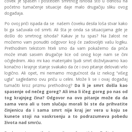
čovek je spašen i pošteđen smrtnog ishoda što u odnosu na
početno tumačenje situacije daje malo drugačiju sliku ovog
događaja.
Po ovoj priči ispada da se našem čoveku desila loša stvar kako
bi ga sačuvala od smrti. Ali šta je onda sa situacijama gde je
došlo do smrtnog ishoda? Kakav je tu spas? Na žalost ne
možemo vam ponuditi odgovor koji će zadovoljiti vašu logiku.
Prethodnim tekstom hteli smo da vam pokažemo da priča
može imati sasvim drugačije lice od onog koje nam se čini
očiglednim. Ako mi kao materijalni ljudi smrt doživljavamo kao
konačno i krajnje stanje svakako da će i ovo pitanje delovati vrlo
logično. Ali opet, mi nemamo mogućnost da iz nekog “višeg
ugla” sagledamo ovu priču u celini. Može li se i ovaj događaj
tumačiti kroz prizmu prethodnog?
Da li je smrt došla kao
spasenje od nečeg goreg? Ali ima li ičeg goreg po nas od
tog krajnjeg čina? Odgovor na ovo pitanje može da da
sama vera ali u tom slučaju morali bi ste da prihvatite
činjenicu da i sama smrt nije kraj jer vera u koju se
kunete stoji na vaskrsenju a to podrazumeva pobedu
života nad smrću.