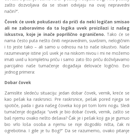
zašto dozvoljava da se stvari odvijaju na ovaj nepravedni
način?”.
Čovek će uvek pokušavati da priči da neki logičan smisao
ali ne zaboravimo da ta logika uvek proizilazi iz našeg
iskustva, koje je inače poprilično ograničeno.
Tako će se
nama često puta nešto činiti nepravednim, suvišnim, nelogičnim
i to jeste tako – ali samo u odnosu na to naše iskustvo. Naše
razumevanje istine još uvek je na niskom nivou i mi ne možemo
imati uvid u kompletnu priču i samo zato što priču doživljavamo
parcijalno naše tumačenje događaja delovaće logično. Evo
jednog primera:
Dobar čovek
Zamislite sledeću situaciju: jedan dobar čovek, vernik, kreće se
kao pešak ka raskrsnici. Pre raskrsnice, pešak pored njega se
spotiče, pada i gura našeg čoveka koji pri tom lomi nogu. Sledi
tumačenje događaja: “uvek je bio dobar čovek, vernik, zašto se
baš njemu ovako nešto dešava? Čak je i pešak koji ga je gurnuo
bio vrlo loša osoba a njemu se nije dogodilo ništa, čak ni
ogrebotina. I gde je tu Bog?” Da se razumemo, ovako pitanje