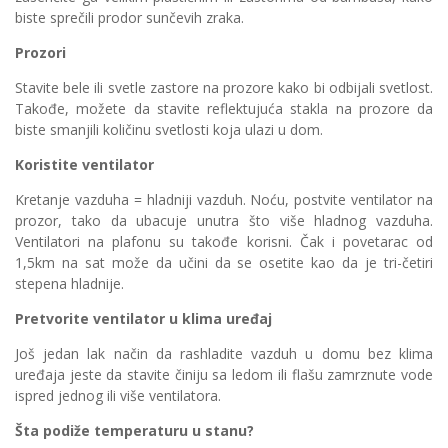
biste sprečili prodor sunčevih zraka.
Prozori
Stavite bele ili svetle zastore na prozore kako bi odbijali svetlost.
Takođe, možete da stavite reflektujuća stakla na prozore da
biste smanjili količinu svetlosti koja ulazi u dom.
Koristite ventilator
Kretanje vazduha = hladniji vazduh. Noću, postvite ventilator na
prozor, tako da ubacuje unutra što više hladnog vazduha.
Ventilatori na plafonu su takođe korisni. Čak i povetarac od
1,5km na sat može da učini da se osetite kao da je tri-četiri
stepena hladnije.
Pretvorite ventilator u klima uređaj
Još jedan lak način da rashladite vazduh u domu bez klima
uređaja jeste da stavite činiju sa ledom ili flašu zamrznute vode
ispred jednog ili više ventilatora.
Šta podiže temperaturu u stanu?