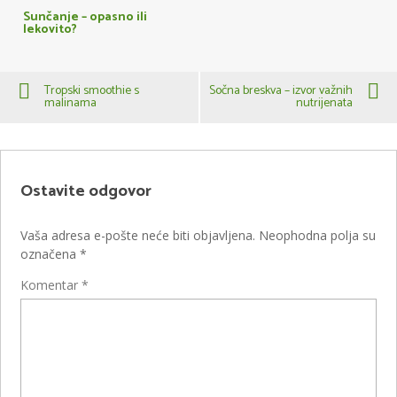
Sunčanje – opasno ili
lekovito?
Tropski smoothie s
Sočna breskva – izvor važnih
malinama
nutrijenata
Ostavite odgovor
Vaša adresa e-pošte neće biti objavljena.
Neophodna polja su
označena
*
Komentar
*