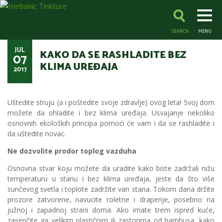
SEARCH
MENU
JUL
KAKO DA SE RASHLADITE BEZ
07
KLIMA UREĐAJA
2017
Uštedite struju (a i poštedite svoje zdravlje) ovog leta! Svoj dom
možete da ohladite i bez klima uređaja. Usvajanje nekoliko
osnovnih ekoloških principa pomoći će vam i da se rashladite i
da uštedite novac.
Ne dozvolite prodor toplog vazduha
Osnovna stvar koju možete da uradite kako biste zadržali nižu
temperaturu u stanu i bez klima uređaja, jeste da što više
sunčevog svetla i toplote zadržite van stana. Tokom dana držite
prozore zatvorene, navucite roletne i draperije, posebno na
južnoj i zapadnoj strani doma. Ako imate trem ispred kuće,
zasenčite ga velikim plastičnim ili zastorima od bambusa, kako