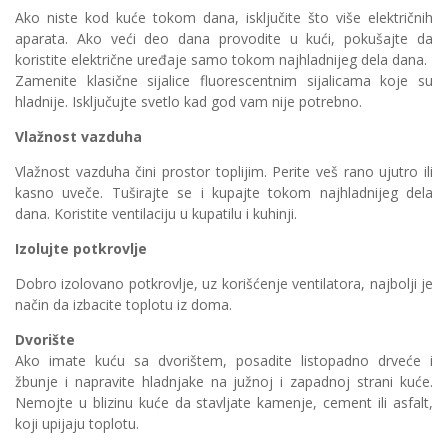
Ako niste kod kuće tokom dana, isključite što više električnih
aparata. Ako veći deo dana provodite u kući, pokušajte da
koristite električne uređaje samo tokom najhladnijeg dela dana.
Zamenite klasične sijalice fluorescentnim sijalicama koje su
hladnije. Isključujte svetlo kad god vam nije potrebno.
Vlažnost vazduha
Vlažnost vazduha čini prostor toplijim. Perite veš rano ujutro ili
kasno uveče. Tuširajte se i kupajte tokom najhladnijeg dela
dana. Koristite ventilaciju u kupatilu i kuhinji.
Izolujte potkrovlje
Dobro izolovano potkrovlje, uz korišćenje ventilatora, najbolji je
način da izbacite toplotu iz doma.
Dvorište
Ako imate kuću sa dvorištem, posadite listopadno drveće i
žbunje i napravite hladnjake na južnoj i zapadnoj strani kuće.
Nemojte u blizinu kuće da stavljate kamenje, cement ili asfalt,
koji upijaju toplotu.