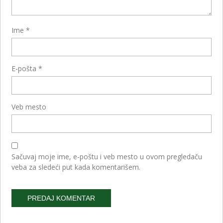
Ime
*
E-pošta
*
Veb mesto
Sačuvaj moje ime, e-poštu i veb mesto u ovom pregledaču
veba za sledeći put kada komentarišem.