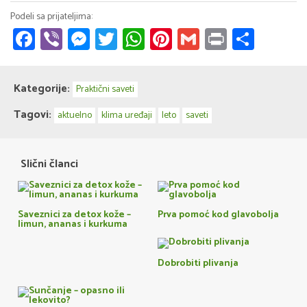
Facebook
Viber
Messenger
Twitter
WhatsApp
Pinterest
Gmail
Print
Share
Kategorije:
Praktični saveti
Tagovi:
aktuelno
klima uređaji
leto
saveti
Slični članci
Saveznici za detox kože –
Prva pomoć kod glavobolja
limun, ananas i kurkuma
Dobrobiti plivanja