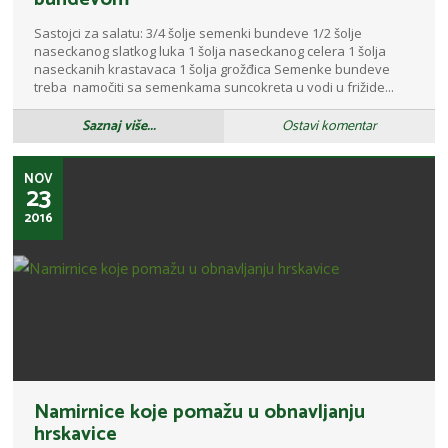
Sastojci za salatu: 3/4 šolje semenki bundeve 1/2 šolje
naseckanog slatkog luka 1 šolja naseckanog celera 1 šolja
naseckanih krastavaca 1 šolja grožđica Semenke bundeve
treba namočiti sa semenkama suncokreta u vodi u frižide...
Saznaj više...
Ostavi komentar
NOV
23
2016
Namirnice koje pomažu u obnavljanju
hrskavice