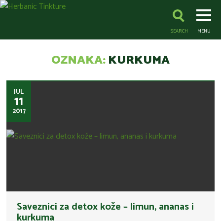
SEARCH
MENU
OZNAKA:
KURKUMA
JUL
11
2017
Saveznici za detox kože – limun, ananas i
kurkuma