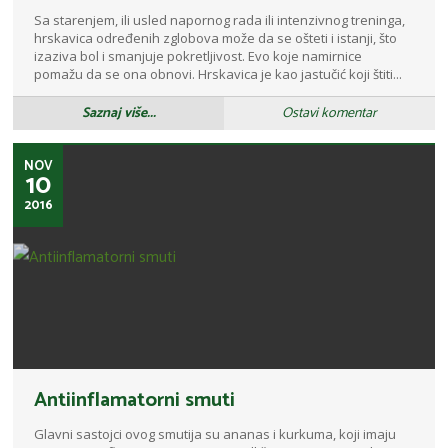
Sa starenjem, ili usled napornog rada ili intenzivnog treninga,
hrskavica određenih zglobova može da se ošteti i istanji, što
izaziva bol i smanjuje pokretljivost. Evo koje namirnice
pomažu da se ona obnovi. Hrskavica je kao jastučić koji štiti...
Saznaj više...
Ostavi komentar
NOV
10
2016
Antiinflamatorni smuti
Glavni sastojci ovog smutija su ananas i kurkuma, koji imaju