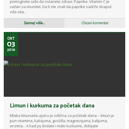
pomognete sebi da ostanete zdravi. Paprike. Vitamin C je
važan za imunitet. Da li ste znali da paprike sadrže dvaput
više vita...
Saznaj više...
Ostavi komentar
OKT
03
2016
Limun i kurkuma za početak dana
Mlaka limunada ujutru je odlična za početak dana – limun je
pun vitamina, kalcijuma, gvožđa, magnezijuma, kalijuma,
enzima... A kad joj dodate i malo kurkume, dobijate