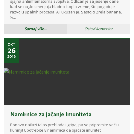
sjajna antiinflamatorna svojstva. Odličan je za jesenje dane
kad se naglo smenjuju hladno i toplo vreme, što pogoduje
razvoju upalnih procesa. A i ukusan je. Sastojci Zrela banana,
½...
Saznaj više...
Ostavi komentar
OKT
26
2016
Namirnice za jačanje imuniteta
Ponovo nailazi talas prehlada i gripa, pa se pripremite već u
kuhinji! Upotrebite 8 namirnica da ojačate imunitet i