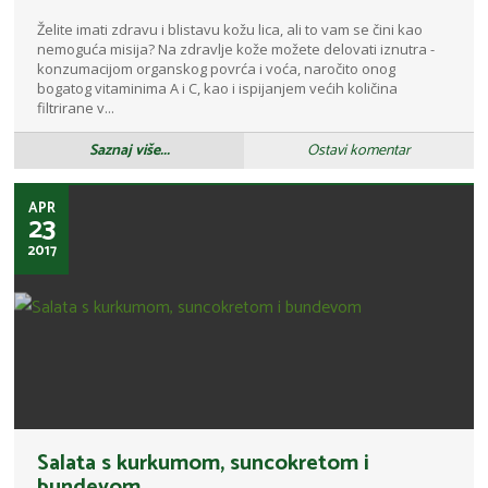
Želite imati zdravu i blistavu kožu lica, ali to vam se čini kao
nemoguća misija? Na zdravlje kože možete delovati iznutra -
konzumacijom organskog povrća i voća, naročito onog
bogatog vitaminima A i C, kao i ispijanjem većih količina
filtrirane v...
Saznaj više...
Ostavi komentar
APR
23
2017
Salata s kurkumom, suncokretom i
bundevom