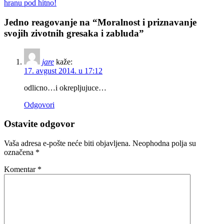
hranu pod hitno!
Jedno reagovanje na “Moralnost i priznavanje
svojih zivotnih gresaka i zabluda”
jare
kaže:
17. avgust 2014. u 17:12
odlicno…i okrepljujuce…
Odgovori
Ostavite odgovor
Vaša adresa e-pošte neće biti objavljena.
Neophodna polja su
označena
*
Komentar
*