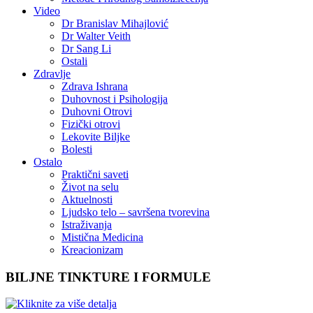
Video
Dr Branislav Mihajlović
Dr Walter Veith
Dr Sang Li
Ostali
Zdravlje
Zdrava Ishrana
Duhovnost i Psihologija
Duhovni Otrovi
Fizički otrovi
Lekovite Biljke
Bolesti
Ostalo
Praktični saveti
Život na selu
Aktuelnosti
Ljudsko telo – savršena tvorevina
Istraživanja
Mistična Medicina
Kreacionizam
BILJNE TINKTURE I FORMULE