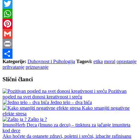
Messenger
Twitter
WhatsApp
Pinterest
Gmail
Print
Kategorije:
Duhovnost i Psihologija
Tagovi:
etika
moral
oprastanje
Share
prihvatanje
priznavanje
Slični članci
Pozitivan
pogled na svet donosi kreativnost i sreću
Jedno telo – dva bića
Kako smanjiti negativne
efekte stresa
Zašto ja ?
ImunoHerb Deca (Imuno za decu) – tinktura za jačanje imuniteta
kod dece
Ako hoćete da ostanete zdravi, poletni i srećni, izbacite rafinisanu