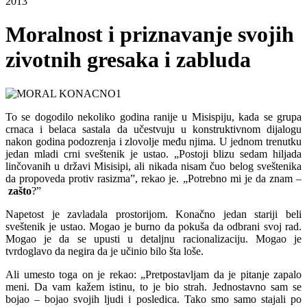
2013
Moralnost i priznavanje svojih
zivotnih gresaka i zabluda
To se dogodilo nekoliko godina ranije u Misispiju, kada se grupa
crnaca i belaca sastala da učestvuju u konstruktivnom dijalogu
nakon godina podozrenja i zlovolje među njima. U jednom trenutku
jedan mladi crni sveštenik je ustao. „Postoji blizu sedam hiljada
linčovanih u državi Misisipi, ali nikada nisam čuo belog sveštenika
da propoveda protiv rasizma”, rekao je. „Potrebno mi je da znam –
zašto
?”
Napetost je zavladala prostorijom. Konačno jedan stariji beli
sveštenik je ustao.
Mogao je burno da pokuša da odbrani svoj rad.
Mogao je da se upusti u detaljnu racionalizaciju. Mogao je
tvrdoglavo da negira da je učinio bilo šta loše.
Ali umesto toga on je rekao: „Pretpostavljam da je pitanje zapalo
meni. Da vam kažem istinu, to je bio strah. Jednostavno sam se
bojao – bojao svojih ljudi i posledica. Tako smo samo stajali po