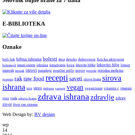
Jelovnik biljne hrane za 7 dana
E-BIBLIOTEKA
Oznake
bolesti
biljna ishrana
beli luk
detoks
duhovnost
deca
fizicka aktivnost
lekovito bilje
imuni sistem
ishrana
koza
limun
holesterol
istrazivanja
lekovite biljke
otrovi
paradajz
poučne priče
minerali
povrce
mozak
prirodna medicina
priroda
recepti
sirova
rak
raw food
saveti
sirova hrana
proteini
ishrana
vegan
stres
veganizam
vitamin c
srce
vitamini
tinkture
varenje
zdrava ishrana
zdravlje
zdrav
voce
voda
zdrava hrana
zivot
život van sistema
Web Design by:
BV design
sep
14