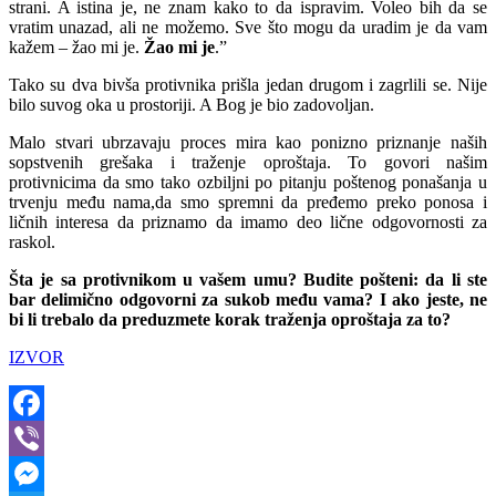
strani. A istina je, ne znam kako to da ispravim. Voleo bih da se
vratim unazad, ali ne možemo. Sve što mogu da uradim je da vam
kažem – žao mi je.
Žao mi je
.”
Tako su dva bivša protivnika prišla jedan drugom i zagrlili se. Nije
bilo suvog oka u prostoriji. A Bog je bio zadovoljan.
Malo stvari ubrzavaju proces mira kao ponizno priznanje naših
sopstvenih grešaka i traženje oproštaja. To govori našim
protivnicima da smo tako ozbiljni po pitanju poštenog ponašanja u
trvenju među nama,da smo spremni da pređemo preko ponosa i
ličnih interesa da priznamo da imamo deo lične odgovornosti za
raskol.
Šta je sa protivnikom u vašem umu? Budite pošteni: da li ste
bar delimično odgovorni za sukob među vama? I ako jeste, ne
bi li trebalo da preduzmete korak traženja oproštaja za to?
IZVOR
Facebook
Viber