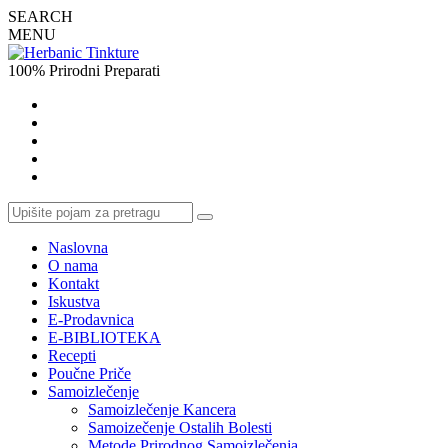
SEARCH
MENU
100% Prirodni Preparati
Naslovna
O nama
Kontakt
Iskustva
E-Prodavnica
E-BIBLIOTEKA
Recepti
Poučne Priče
Samoizlečenje
Samoizlečenje Kancera
Samoizečenje Ostalih Bolesti
Metode Prirodnog Samoizlečenja