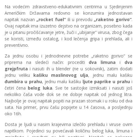
Na vodećim zdravstveno-edukativnim centrima u Sjedinjenim
Američkim Državama redovno se konzumira jednostavan
napitak nazvan
„rocket fuel“
ili u prevodu
„raketno gorivo“
.
Ovaj napitak ima izuzetno dejstvo na organizam, posebno kada
je u pitanu pročišćavanje jetre, žuči i „ubijanje“ virusa, zbog čega
se koristi, između ostalog, i kod lečenja gripa i prehlada, ali i
preventivno.
Za jednu osobu i jednodnevne potrebe „raketno gorivo“ se
priprema na sledeći način: procediti
dva limuna
i
dva
grejpfruta
i nasuti ih u blender (ne u sokovnik), zatim dodati
jednu veliku
kašiku maslinovog ulja
, jednu malu kašiku
đumbira u prahu
, jednu malu kašiku
ljute paprike u prahu
i
četiri čena
belog luka
. Sve te sastojke izmiksati i nasuti još
nekoliko čaša vode dok se ne dobije napitak od jednog litra.
Najbolje je ovaj napitak popiti na prazan stomak i u roku od dva
sata. Na primer, prvu čašu popijete u 14 časova, a posljednju
oko 16h.
Dosta je ljudi u nasim krajevima izlečilo prehladu i viruse ovim
napitkom. Pojedinci su povećavali količinu belog luka, limuna i