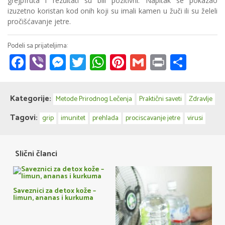
grejpfruta i rezultati su bili pozitivni. Napitak se pokazao
izuzetno koristan kod onih koji su imali kamen u žuči ili su želeli
pročišćavanje jetre.
Facebook
Viber
Messenger
Twitter
WhatsApp
Pinterest
Gmail
Print
Share
Kategorije:
Metode Prirodnog Lečenja
Praktični saveti
Zdravlje
Tagovi:
grip
imunitet
prehlada
prociscavanje jetre
virusi
Slični članci
Saveznici za detox kože –
limun, ananas i kurkuma