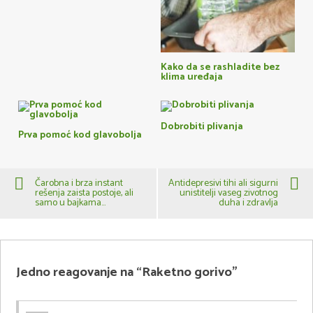
Kako da se rashladite bez
klima uređaja
Dobrobiti plivanja
Prva pomoć kod glavobolja
Čarobna i brza instant
Antidepresivi tihi ali sigurni
rešenja zaista postoje, ali
unistitelji vaseg zivotnog
samo u bajkama…
duha i zdravlja
Jedno reagovanje na “Raketno gorivo”