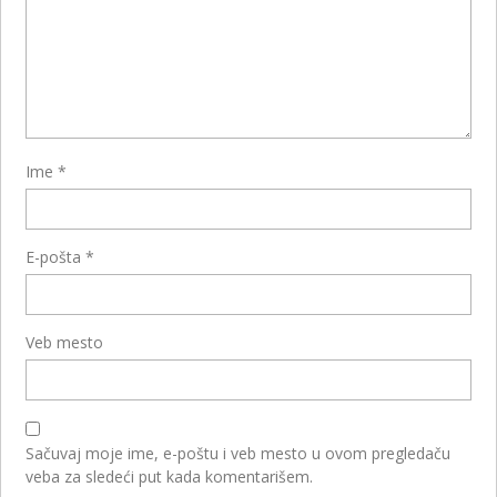
Ime
*
E-pošta
*
Veb mesto
Sačuvaj moje ime, e-poštu i veb mesto u ovom pregledaču
veba za sledeći put kada komentarišem.