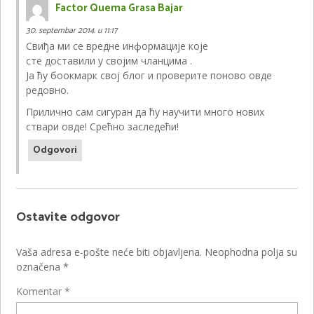
Factor Quema Grasa Bajar
30. septembar 2014. u 11:17
Свиђа ми се вредне информације које
сте доставили у својим чланцима .
Ја ћу боокмарк свој блог и проверите поново овде
редовно.
Прилично сам сигуран да ћу научити много нових
ствари овде! Срећно заследећи!
Odgovori
Ostavite odgovor
Vaša adresa e-pošte neće biti objavljena.
Neophodna polja su
označena
*
Komentar
*