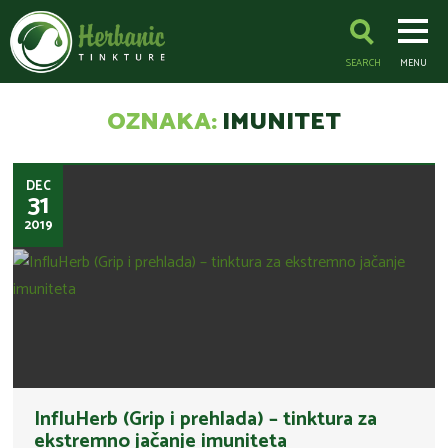
SEARCH
MENU
OZNAKA:
IMUNITET
DEC
31
2019
InfluHerb (Grip i prehlada) – tinktura za
ekstremno jačanje imuniteta