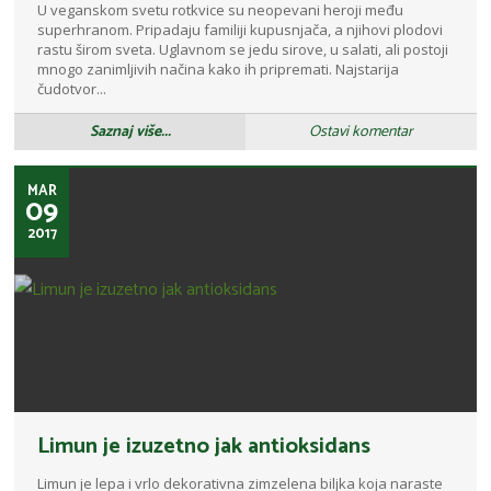
U veganskom svetu rotkvice su neopevani heroji među
superhranom. Pripadaju familiji kupusnjača, a njihovi plodovi
rastu širom sveta. Uglavnom se jedu sirove, u salati, ali postoji
mnogo zanimljivih načina kako ih pripremati. Najstarija
čudotvor...
Saznaj više...
Ostavi komentar
MAR
09
2017
Limun je izuzetno jak antioksidans
Limun je lepa i vrlo dekorativna zimzelena biljka koja naraste