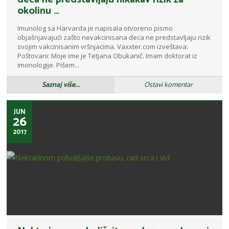
okolinu …
Imunolog sa Harvarda je napisala otvoreno pismo
objašnjavajući zašto nevakcinisana deca ne predstavljaju rizik
svojim vakcinisanim vršnjacima. Vaxxter.com izveštava:
Poštovani: Moje ime je Tetjana Obukanič. Imam doktorat iz
imonologije. Pišem...
Saznaj više...
Ostavi komentar
JUN
26
2017