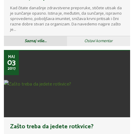
Kad čitate današnje zdravstvene preporuke, stičete utisak da
je sunčanje opasno. Istina je, međutim, da sunčanje, ispravno
sprovedeno, poboljšava imunitet, snižava krvni pritisak i čini
razne dobre stvari za organizam. Da navedemo najpre zašto
je...
Saznaj više...
Ostavi komentar
MAJ
03
2017
Zašto treba da jedete rotkvice?