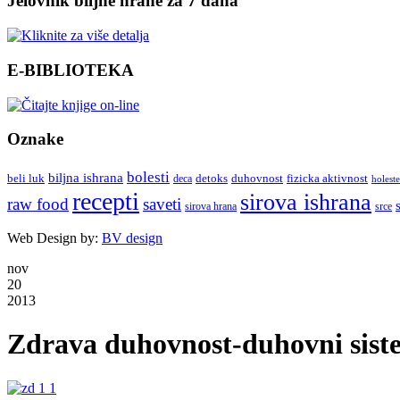
Jelovnik biljne hrane za 7 dana
E-BIBLIOTEKA
Oznake
bolesti
biljna ishrana
beli luk
detoks
duhovnost
deca
fizicka aktivnost
holeste
recepti
sirova ishrana
raw food
saveti
sirova hrana
srce
Web Design by:
BV design
nov
20
2013
Zdrava duhovnost-duhovni sist