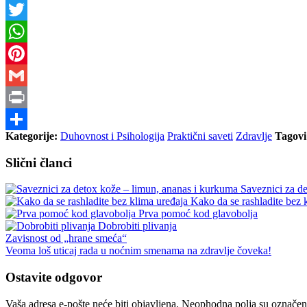
Messenger
Twitter
WhatsApp
Pinterest
Gmail
Print
Kategorije:
Duhovnost i Psihologija
Praktični saveti
Zdravlje
Tagovi
Share
Slični članci
Saveznici za de
Kako da se rashladite bez 
Prva pomoć kod glavobolja
Dobrobiti plivanja
Zavisnost od „hrane smeća“
Veoma loš uticaj rada u noćnim smenama na zdravlje čoveka!
Ostavite odgovor
Vaša adresa e-pošte neće biti objavljena.
Neophodna polja su označe