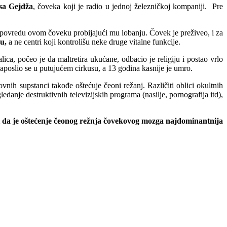
asa Gejdža
, čoveka koji je radio u jednoj železničkoj kompaniji. Pre
ku povredu ovom čoveku probijajući mu lobanju. Čovek je preživeo, i za
u,
a ne centri koji kontrolišu neke druge vitalne funkcije.
lica, počeo je da maltretira ukućane, odbacio je religiju i postao vrlo
zaposlio se u putujućem cirkusu, a 13 godina kasnije je umro.
nih supstanci takođe oštećuje čeoni režanj. Različiti oblici okultnih
danje destruktivnih televizijskih programa (nasilje, pornografija itd),
ti, i da je oštećenje čeonog režnja čovekovog mozga najdominantnija