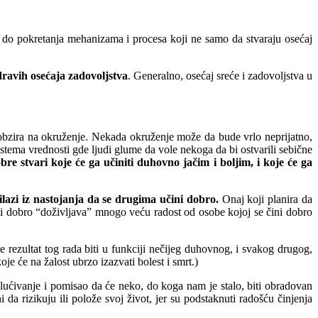
do pokretanja mehanizama i procesa koji ne samo da stvaraju osećaj
ravih osećaja zadovoljstva
. Generalno, osećaj sreće i zadovoljstva u
z obzira na okruženje. Nekada okruženje može da bude vrlo neprijatno,
istema vrednosti gde ljudi glume da vole nekoga da bi ostvarili sebične
re stvari koje će ga učiniti duhovno jačim i boljim, i koje će ga
lazi iz nastojanja da se drugima učini dobro.
Onaj koji planira da
ini dobro “doživljava” mnogo veću radost od osobe kojoj se čini dobro
rezultat tog rada biti u funkciji nečijeg duhovnog, i svakog drugog,
je će na žalost ubrzo izazvati bolest i smrt.)
ućivanje i pomisao da će neko, do koga nam je stalo, biti obradovan
da rizikuju ili polože svoj život, jer su podstaknuti radošću činjenja