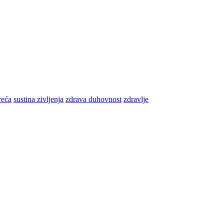
reća
sustina zivljenja
zdrava duhovnost
zdravlje