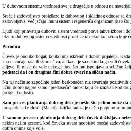
U duhovnom sistemu vrednosti sve je drugačije u odnosu na materijal
Sreća i zadovoljstvo proizilaze iz duhovnog i skladnog odnosa sa 
zadovoljstva, već jačaju imuni sistem i regenerišu organizam (kao što
Ljudi koji prihvataju duhovni sistem vrednosti prave takve izbore i d
okviru duhovnog sistema vrednosti proističe iz nekoliko izvora koje ć
Porodica
Čovek je onoliko bogat, koliko ima iskrenih i dobrih prijatelja. Kad
kao u slučaju rata ili siromaštva, ali kada je sa nekim koga voli čove
ciljeve, ili misle da vole nekoga time što mu ispunjavaju sebične žel
podstaći da i on drugima čini dobre stvari na sličan način.
Na taj način se započinje jedan beskonačan niz stvaranja pozitivnih 
učini dobro najpre samo “predoseća” radost koju će izazvati kod drug
(original radosti).
Sam proces planiranja dobrog dela je nešto što jedino može da d
prosperiteta i radosti. (Materijalistička radost je nešto potpuno supro
U samom procesu planiranja dobrog dela čovek doživljava neizrec
nekim našim gestom, kod čoveka stvara neopisivi osećaj zadovoljstva i
dobra onima koje vole.