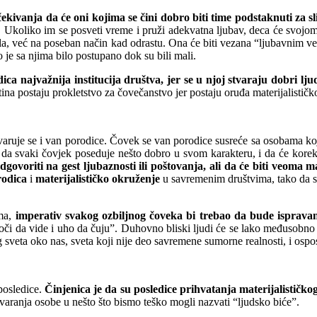
ekivanja da će oni kojima se čini dobro biti time podstaknuti za sl
čija. Ukoliko im se posveti vreme i pruži adekvatna ljubav, deca će svo
ala, već na poseban način kad odrastu. Ona će biti vezana “ljubavnim ve
 je sa njima bilo postupano dok su bili mali.
najvažnija institucija društva, jer se u njoj stvaraju dobri ljudi 
ina postaju prokletstvo za čovečanstvo jer postaju oruđa materijalističk
ostvaruje se i van porodice. Čovek se van porodice susreće sa osobama ko
ke da svaki čovjek poseduje nešto dobro u svom karakteru, i da će kor
ovoriti na gest ljubaznosti ili poštovanja, ali da će biti veoma ma
rodica
i
materijalističko okruženje
u savremenim društvima, tako da su
ima,
imperativ svakog ozbiljnog čoveka bi trebao da bude ispravan
oči da vide i uho da čuju”. Duhovno bliski ljudi će se lako međusobno
og sveta oko nas, sveta koji nije deo savremene sumorne realnosti, i ospo
osledice.
Činjenica je da su posledice prihvatanja materijalističk
etvaranja osobe u nešto što bismo teško mogli nazvati “ljudsko biće”.