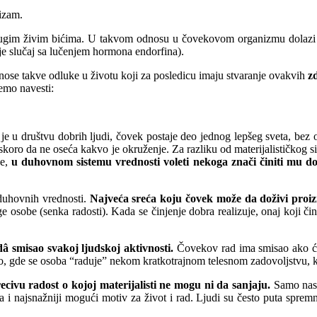
izam.
drugim živim bićima. U takvom odnosu u čovekovom organizmu dolazi 
 je slučaj sa lučenjem hormona endorfina).
onose takve odluke u životu koji za posledicu imaju stvaranje ovakvih
zd
emo navesti:
a je u društvu dobrih ljudi, čovek postaje deo jednog lepšeg sveta, be
k skoro da ne oseća kakvo je okruženje. Za razliku od materijalističkog s
je,
u duhovnom sistemu vrednosti voleti nekoga znači činiti mu dob
duhovnih vrednosti.
Najveća sreća koju čovek može da doživi proizi
e osobe (senka radosti). Kada se činjenje dobra realizuje, onaj koji č
â smisao svakoj ljudskoj aktivnosti.
Čovekov rad ima smisao ako će 
tno, gde se osoba “raduje” nekom kratkotrajnom telesnom zadovoljstvu, ko
ivu radost o kojoj materijalisti ne mogu ni da sanjaju.
Samo nasl
 najsnažniji mogući motiv za život i rad. Ljudi su često puta spremni 