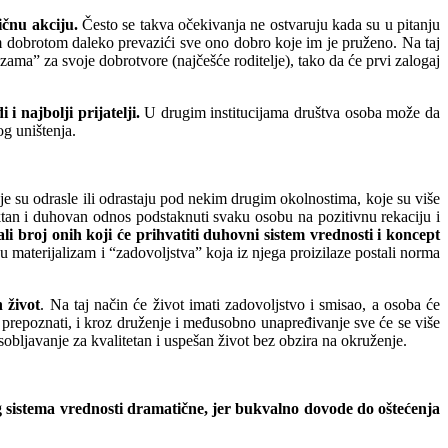
ičnu akciju.
Često se takva očekivanja ne ostvaruju kada su u pitanju
jom dobrotom daleko prevazići sve ono dobro koje im je pruženo. Na taj
zama” za svoje dobrotvore (najčešće roditelje), tako da će prvi zalogaj
i najbolji prijatelji.
U drugim institucijama društva osoba može da
og uništenja.
je su odrasle ili odrastaju pod nekim drugim okolnostima, koje su više
ektan i duhovan odnos podstaknuti svaku osobu na pozitivnu rekaciju i
li broj onih koji će prihvatiti duhovni sistem vrednosti i koncept
 materijalizam i “zadovoljstva” koja iz njega proizilaze postali norma
 život
. Na taj način će život imati zadovoljstvo i smisao, a osoba će
 prepoznati, i kroz druženje i međusobno unapređivanje sve će se više
sobljavanje za kvalitetan i uspešan život bez obzira na okruženje.
og sistema vrednosti dramatične, jer bukvalno dovode do oštećenja