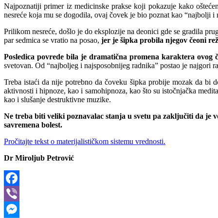
Najpoznatiji primer iz medicinske prakse koji pokazuje kako ošteć
nesreće koja mu se dogodila, ovaj čovek je bio poznat kao “najbolji i 
Prilikom nesreće, došlo je do eksplozije na deonici gde se gradila pr
par sedmica se vratio na posao,
jer je šipka probila njegov čeoni re
Posledica povrede bila je dramatična promena karaktera ovog 
svetovan. Od “najboljeg i najsposobnijeg radnika” postao je najgori r
Treba istaći da nije potrebno da čoveku šipka probije mozak da bi do
aktivnosti i hipnoze, kao i samohipnoza, kao što su istočnjačka medita
kao i slušanje destruktivne muzike.
Ne treba biti veliki poznavalac stanja u svetu pa zaključiti da je
savremena bolest.
Pročitajte tekst o materijalističkom sistemu vrednosti.
Dr Miroljub Petrović
Facebook
Viber