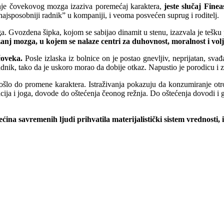
enje čovekovog mozga izaziva poremećaj karaktera,
jeste slučaj Fine
najsposobniji radnik” u kompaniji, i veoma posvećen suprug i roditelj.
uga. Gvozdena šipka, kojom se sabijao dinamit u stenu, izazvala je teš
žanj mozga, u kojem se nalaze centri za duhovnost, moralnost i volj
čoveka.
Posle izlaska iz bolnice on je postao gnevljiv, neprijatan, svađa
adnik, tako da je uskoro morao da dobije otkaz. Napustio je porodicu i 
šlo do promene karaktera. Istraživanja pokazuju da konzumiranje otrov
cija i joga, dovode do oštećenja čeonog režnja. Do oštećenja dovodi i gle
 većina savremenih ljudi prihvatila materijalistički sistem vrednos