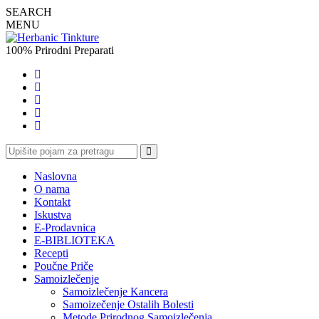
SEARCH
MENU
100% Prirodni Preparati
Naslovna
O nama
Kontakt
Iskustva
E-Prodavnica
E-BIBLIOTEKA
Recepti
Poučne Priče
Samoizlečenje
Samoizlečenje Kancera
Samoizečenje Ostalih Bolesti
Metode Prirodnog Samoizlečenja