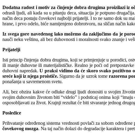
Dodatna radost i motiv za činjenje dobra drugima proizilazi iz oč
odrasli ljudi, ali kada su u pitanju deca, situacija je potpuno druga
način deca postaju čovekovi najbolji prijatelji. I to ne samo dok su m
hrane, i prvo odelo, biće namijenjeno dobrotvoru, na sličan način kako
Iz svega gore navedenog lako možemo da zaključimo da je porodica 
nauči neku veštinu, ali bez duhovnosti i moralnosti svako znanje i vešt
Prijatelji
Isti princip činjenja dobra drugima, koji se primjenjuje u porodici, 
ili manje duhovne ili materijalističke. Realno je poći od pretpostav
duhovni napredak.
U praksi vidimo da će skoro svako pozitivno odg
sreće koji iz njega proističe.
Sigurno da je uzrok tome
razorena po
ponašanja u savremenom svetu.
Ali, bez obzira kakve će odluke drugi ljudi donositi u svojim život
svojim duhovnim životom biti “videlo” i podsticaj onima koji “imaju 
osposobljavati za život. Krajnji rezultat će biti stvaranje jednog drug
Posledice
Prihvatanje određenog sistema vrednosti povlači za sobom određene p
čovekovog mozga
. Na taj način dolazi do degradacije karaktera i pr