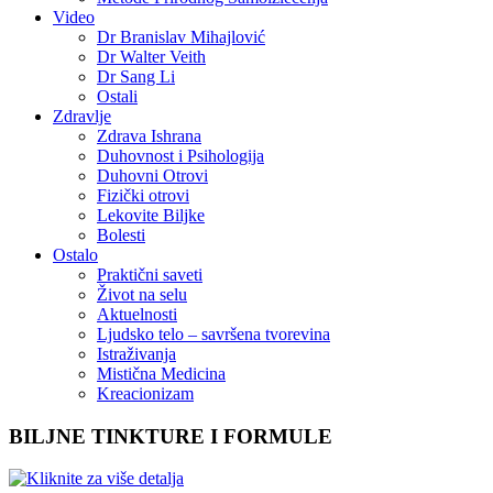
Video
Dr Branislav Mihajlović
Dr Walter Veith
Dr Sang Li
Ostali
Zdravlje
Zdrava Ishrana
Duhovnost i Psihologija
Duhovni Otrovi
Fizički otrovi
Lekovite Biljke
Bolesti
Ostalo
Praktični saveti
Život na selu
Aktuelnosti
Ljudsko telo – savršena tvorevina
Istraživanja
Mistična Medicina
Kreacionizam
BILJNE TINKTURE I FORMULE