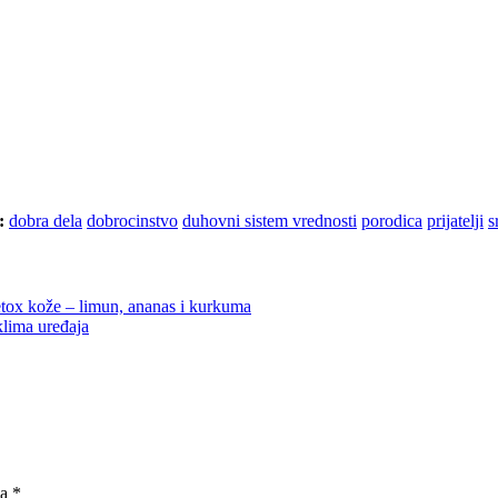
:
dobra dela
dobrocinstvo
duhovni sistem vrednosti
porodica
prijatelji
s
tox kože – limun, ananas i kurkuma
klima uređaja
na
*