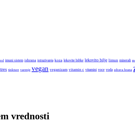
lekovito bilje
imuni sistem
ishrana
koza
limun
minerali
rol
istrazivanja
lekovite biljke
m
vegan
stres
veganizam
vitamin c
vitamini
tinkture
voce
voda
zdrava hrana
varenje
em vrednosti