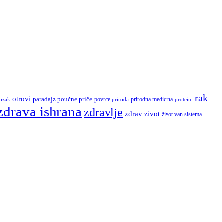
rak
otrovi
paradajz
poučne priče
povrce
ozak
prirodna medicina
proteini
priroda
zdrava ishrana
zdravlje
zdrav zivot
život van sistema