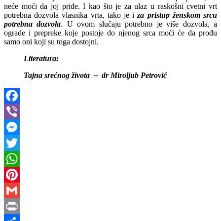
neće moći da joj priđe. I kao što je za ulaz u raskošni cvetni vrt
potrebna dozvola vlasnika vrta, tako je i
za pristup ženskom srcu
potrebna dozvola
. U ovom slučaju potrebno je više dozvola, a
ograde i prepreke koje postoje do njenog srca moći će da prođu
samo oni koji su toga dostojni.
Literatura:
Tajna srećnog života – dr Miroljub Petrović
Facebook
Viber
Messenger
Twitter
WhatsApp
Pinterest
Gmail