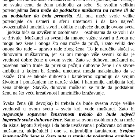
po svaku cenu da ženu pridobiju za sebe. Sa svojim velikim
potencijalima
žena može da podstakne muškarca na ratove ili da
ga podstakne da brda premešta
. Ali ona može svoje velike
potencijale da usmeri u sferu umetnosti i da kao najveći
ovozemaljski umetnik stvori i oblikuje najveće dragulje ovoga sveta
– ljudska bića sa uzvišenim osobinama – osobinama da se voli i da
se žrtvuje. Muškarci su svesni da mnoge važne stvari u životu ne
mogu bez žene i onoga što ona može da pruži, i zato veliki deo
onoga što rade – upravo rade zbog žena. To je naročito slučaj sa
duhovnim muškarcima, jer su oni mnogo više svesni kolika je
vrednost dobre žene u ovom svetu. Zato se duhovni muškarci na
poseban način trude da privuku pažnju duhovne žene i da stvore
ambijent u kojem bi ženska umetnost mogla maksimalno da se
iskaže. Oni se takođe duhovno i karakterno izgrađuju da svojim
životom i ponašanjem ne naruše sklad i harmoniju ambijenta koji
žena oblikuje. Štaviše, duhovni muškarci se trude da podstaknu
ženu na što veću kreativnost i umetničko izražavanje.
Svaka žena (ili devojka) bi trebala da bude svesna svoje velike
vrednosti u ovom svetu – svetu koji vode muškarci. Zato bi
negovanje sopstvene ženstvenosti trebalo da bude najveći
imperativ svake duhovne žene
. Samo sa ovom osobinom žena može
da iskusi lepotu življenja i da bude uvažavana i poštovana od strane
muškaraca, uključujući i one sa najgrubljim karakterom.
Svojom
ženstvenošću žena je često puta u stanju da podstakne grubijana