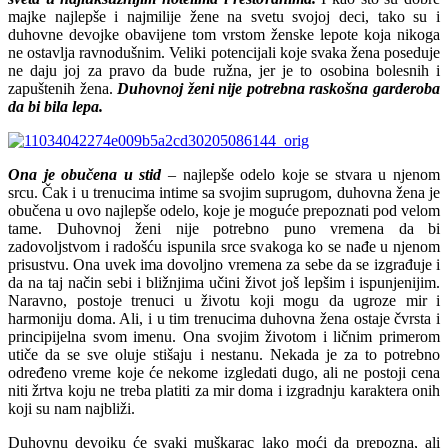
majke najlepše i najmilije žene na svetu svojoj deci, tako su i
duhovne devojke obavijene tom vrstom ženske lepote koja nikoga
ne ostavlja ravnodušnim. Veliki potencijali koje svaka žena poseduje
ne daju joj za pravo da bude ružna, jer je to osobina bolesnih i
zapuštenih žena.
Duhovnoj ženi nije potrebna raskošna garderoba
da bi bila lepa.
Ona je obučena u stid
– najlepše odelo koje se stvara u njenom
srcu. Čak i u trenucima intime sa svojim suprugom, duhovna žena je
obučena u ovo najlepše odelo, koje je moguće prepoznati pod velom
tame. Duhovnoj ženi nije potrebno puno vremena da bi
zadovoljstvom i radošću ispunila srce svakoga ko se nađe u njenom
prisustvu. Ona uvek ima dovoljno vremena za sebe da se izgrađuje i
da na taj način sebi i bližnjima učini život još lepšim i ispunjenijim.
Naravno, postoje trenuci u životu koji mogu da ugroze mir i
harmoniju doma. Ali, i u tim trenucima duhovna žena ostaje čvrsta i
principijelna svom imenu. Ona svojim životom i ličnim primerom
utiče da se sve oluje stišaju i nestanu. Nekada je za to potrebno
određeno vreme koje će nekome izgledati dugo, ali ne postoji cena
niti žrtva koju ne treba platiti za mir doma i izgradnju karaktera onih
koji su nam najbliži.
Duhovnu devojku će svaki muškarac lako moći da prepozna, ali