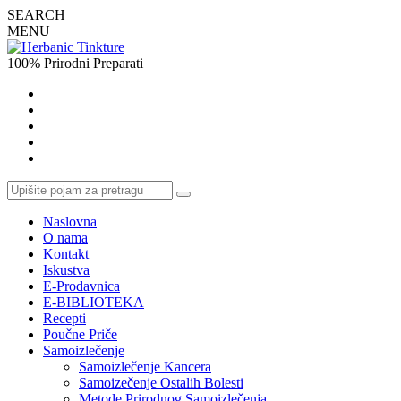
SEARCH
MENU
100% Prirodni Preparati
Naslovna
O nama
Kontakt
Iskustva
E-Prodavnica
E-BIBLIOTEKA
Recepti
Poučne Priče
Samoizlečenje
Samoizlečenje Kancera
Samoizečenje Ostalih Bolesti
Metode Prirodnog Samoizlečenja