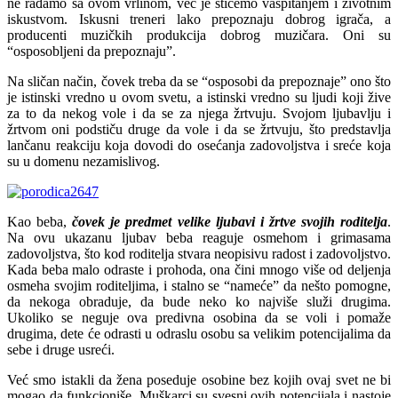
ne rađamo sa ovom vrlinom, već je stičemo vaspitanjem i životnim
iskustvom. Iskusni treneri lako prepoznaju dobrog igrača, a
producenti muzičkih produkcija dobrog muzičara. Oni su
“osposobljeni da prepoznaju”.
Na sličan način, čovek treba da se “osposobi da prepoznaje” ono što
je istinski vredno u ovom svetu, a istinski vredno su ljudi koji žive
za to da nekog vole i da se za njega žrtvuju. Svojom ljubavlju i
žrtvom oni podstiču druge da vole i da se žrtvuju, što predstavlja
lančanu reakciju koja dovodi do osećanja zadovoljstva i sreće koja
su u domenu nezamislivog.
Kao beba,
čovek je predmet velike ljubavi i žrtve svojih roditelja
.
Na ovu ukazanu ljubav beba reaguje osmehom i grimasama
zadovoljstva, što kod roditelja stvara neopisivu radost i zadovoljstvo.
Kada beba malo odraste i prohoda, ona čini mnogo više od deljenja
osmeha svojim roditeljima, i stalno se “nameće” da nešto pomogne,
da nekoga obraduje, da bude neko ko najviše služi drugima.
Ukoliko se neguje ova predivna osobina da se voli i pomaže
drugima, dete će odrasti u odraslu osobu sa velikim potencijalima da
sebe i druge usreći.
Već smo istakli da žena poseduje osobine bez kojih ovaj svet ne bi
mogao da funkcioniše. Muškarci su svesni ovih potencijala i nastoje