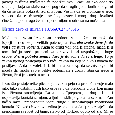
javnog mučenja muškarac će podržati svoju čast, ali ako dođe do
stradanja koja su skrivena od pogleda drugih ljudi, budimo sigurni
da će se žena pokazati izdržljivijom. Veština da se pronikne u srce,
sklonost da se učestvuje u svačijoj nesreći i mnogi drugi kvaliteti
čine ženu po mnogo čemu superiornijom u odnosu na muškarca.
Međutim, u svom “izvornom prirodnom stanju” žena ne može da
ispolji ni deo svojih velikih potencijala.
Potreba svake žene je da
voli i da bude voljena
. Kada je drugi voli ona je srećna, mada je u
tom slučaju sreća promenljiva jer zavisi od raspoloženja druge
osobe.
Prava potreba ženine duše je da voli i da se žrtvuje
. To je
zakon njenog postojanja kao bića, zakon na koji je niko i nikada ne
prisiljava. A da bi volela i da bi imala za koga da se žrtvuje, da bi
mogla da ispolji svoje velike potencijale i doživi istinsku sreću u
životu, ženi je potreban neko.
I kao što postoje retke ptice koje uvek uspeju da pronađu svoje malo
jato, tako i ozbiljni ljudi lako uspevaju da prepoznaju one koji imaju
ista životna stremljenja. Lasta lako “prepoznaje” drugu lastu i
uspostavlja kontakt sa njom, a ljudi bliskih pogleda na svet na sličan
način lako “prepoznaju” jedni druge i uspostavljaju međusobni
kontakt. Najveća čovekova vrlina jeste da zna da “prepoznaje” – da
prepoznaje svetlost od tame, slatko od gorkog, dobro od zla. Mi se