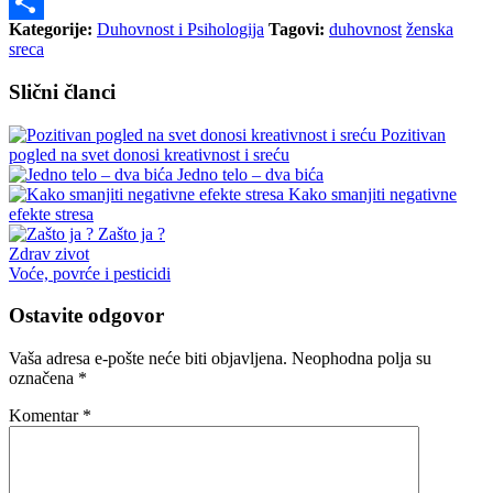
Print
Kategorije:
Duhovnost i Psihologija
Tagovi:
duhovnost
ženska
Share
sreca
Slični članci
Pozitivan
pogled na svet donosi kreativnost i sreću
Jedno telo – dva bića
Kako smanjiti negativne
efekte stresa
Zašto ja ?
Zdrav zivot
Voće, povrće i pesticidi
Ostavite odgovor
Vaša adresa e-pošte neće biti objavljena.
Neophodna polja su
označena
*
Komentar
*