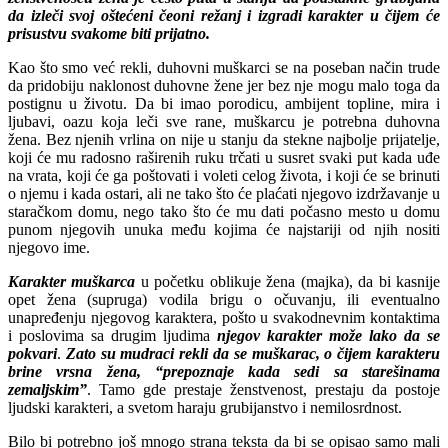
da izleči svoj oštećeni čeoni režanj i izgradi karakter u čijem će
prisustvu svakome biti prijatno.
Kao što smo već rekli, duhovni muškarci se na poseban način trude
da pridobiju naklonost duhovne žene jer bez nje mogu malo toga da
postignu u životu. Da bi imao porodicu, ambijent topline, mira i
ljubavi, oazu koja leči sve rane, muškarcu je potrebna duhovna
žena. Bez njenih vrlina on nije u stanju da stekne najbolje prijatelje,
koji će mu radosno raširenih ruku trčati u susret svaki put kada uđe
na vrata, koji će ga poštovati i voleti celog života, i koji će se brinuti
o njemu i kada ostari, ali ne tako što će plaćati njegovo izdržavanje u
staračkom domu, nego tako što će mu dati počasno mesto u domu
punom njegovih unuka među kojima će najstariji od njih nositi
njegovo ime.
Karakter muškarca
u početku oblikuje žena (majka), da bi kasnije
opet žena (supruga) vodila brigu o očuvanju, ili eventualno
unapređenju njegovog karaktera, pošto u svakodnevnim kontaktima
i poslovima sa drugim ljudima
njegov karakter može lako da se
pokvari
.
Zato su mudraci rekli da se muškarac, o čijem karakteru
brine vrsna žena, “prepoznaje kada sedi sa starešinama
zemaljskim”
. Tamo gde prestaje ženstvenost, prestaju da postoje
ljudski karakteri, a svetom haraju grubijanstvo i nemilosrdnost.
Bilo bi potrebno još mnogo strana teksta da bi se opisao samo mali