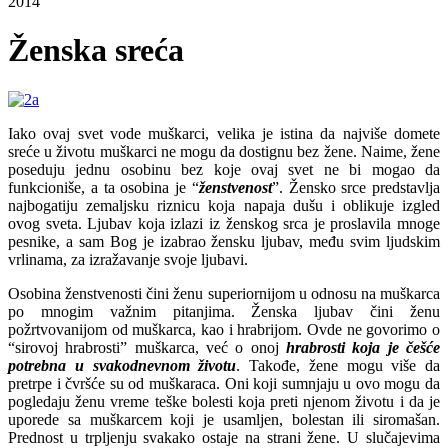
2014
Ženska sreća
Iako ovaj svet vode muškarci, velika je istina da najviše domete
sreće u životu muškarci ne mogu da dostignu bez žene. Naime, žene
poseduju jednu osobinu bez koje ovaj svet ne bi mogao da
funkcioniše, a ta osobina je “
ženstvenost
”. Žensko srce predstavlja
najbogatiju zemaljsku riznicu koja napaja dušu i oblikuje izgled
ovog sveta. Ljubav koja izlazi iz ženskog srca je proslavila mnoge
pesnike, a sam Bog je izabrao žensku ljubav, među svim ljudskim
vrlinama, za izražavanje svoje ljubavi.
Osobina ženstvenosti čini ženu superiornijom u odnosu na muškarca
po mnogim važnim pitanjima. Ženska ljubav čini ženu
požrtvovanijom od muškarca, kao i hrabrijom. Ovde ne govorimo o
“sirovoj hrabrosti” muškarca, već o onoj
hrabrosti koja je češće
potrebna u svakodnevnom životu
. Takođe, žene mogu više da
pretrpe i čvršće su od muškaraca. Oni koji sumnjaju u ovo mogu da
pogledaju ženu vreme teške bolesti koja preti njenom životu i da je
uporede sa muškarcem koji je usamljen, bolestan ili siromašan.
Prednost u trpljenju svakako ostaje na strani žene. U slučajevima