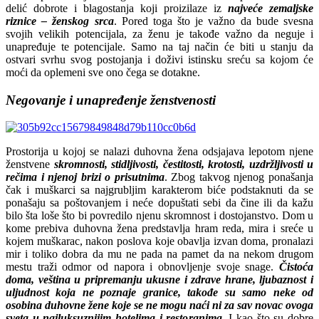
delić dobrote i blagostanja koji proizilaze iz
najveće zemaljske
riznice –
ženskog srca
. Pored toga što je važno da bude svesna
svojih velikih potencijala, za ženu je takođe važno da neguje i
unapređuje te potencijale. Samo na taj način će biti u stanju da
ostvari svrhu svog postojanja i doživi istinsku sreću sa kojom će
moći da oplemeni sve ono čega se dotakne.
Negovanje i unapređenje ženstvenosti
Prostorija u kojoj se nalazi duhovna žena odsjajava lepotom njene
ženstvene
skromnosti, stidljivosti, čestitosti, krotosti, uzdržljivosti u
rečima i njenoj brizi o prisutnima
. Zbog takvog njenog ponašanja
čak i muškarci sa najgrubljim karakterom biće podstaknuti da se
ponašaju sa poštovanjem i neće dopuštati sebi da čine ili da kažu
bilo šta loše što bi povredilo njenu skromnost i dostojanstvo. Dom u
kome prebiva duhovna žena predstavlja hram reda, mira i sreće u
kojem muškarac, nakon poslova koje obavlja izvan doma, pronalazi
mir i toliko dobra da mu ne pada na pamet da na nekom drugom
mestu traži odmor od napora i obnovljenje svoje snage.
Čistoća
doma, veština u pripremanju ukusne i zdrave hrane, ljubaznost i
uljudnost koja ne poznaje granice, takođe su samo neke od
osobina duhovne žene koje se ne mogu naći ni za sav novac ovoga
sveta u najluksuznijim hotelima i restoranima.
I kao što su dobre