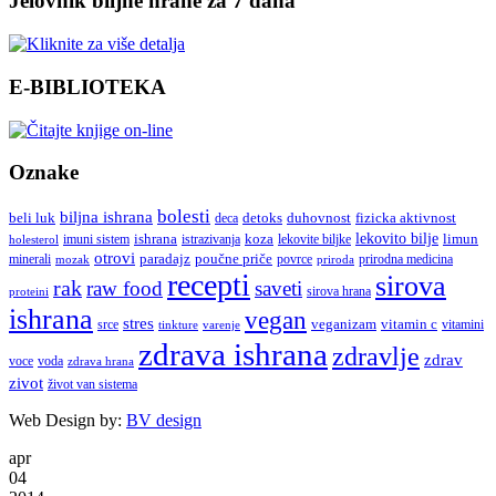
Jelovnik biljne hrane za 7 dana
E-BIBLIOTEKA
Oznake
bolesti
biljna ishrana
beli luk
detoks
duhovnost
deca
fizicka aktivnost
lekovito bilje
imuni sistem
ishrana
koza
limun
holesterol
istrazivanja
lekovite biljke
otrovi
paradajz
poučne priče
minerali
povrce
mozak
prirodna medicina
priroda
recepti
sirova
rak
raw food
saveti
sirova hrana
proteini
ishrana
vegan
stres
veganizam
vitamin c
srce
vitamini
tinkture
varenje
zdrava ishrana
zdravlje
zdrav
voce
voda
zdrava hrana
zivot
život van sistema
Web Design by:
BV design
apr
04