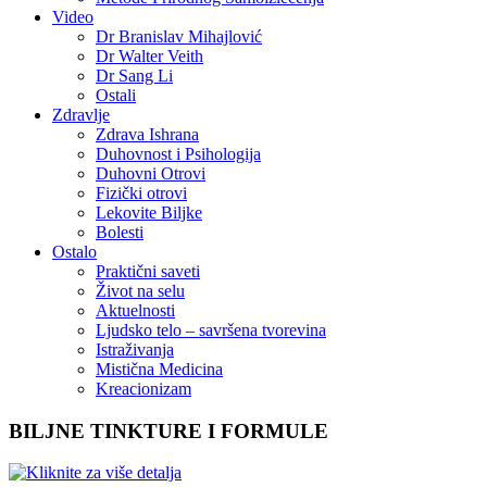
Video
Dr Branislav Mihajlović
Dr Walter Veith
Dr Sang Li
Ostali
Zdravlje
Zdrava Ishrana
Duhovnost i Psihologija
Duhovni Otrovi
Fizički otrovi
Lekovite Biljke
Bolesti
Ostalo
Praktični saveti
Život na selu
Aktuelnosti
Ljudsko telo – savršena tvorevina
Istraživanja
Mistična Medicina
Kreacionizam
BILJNE TINKTURE I FORMULE