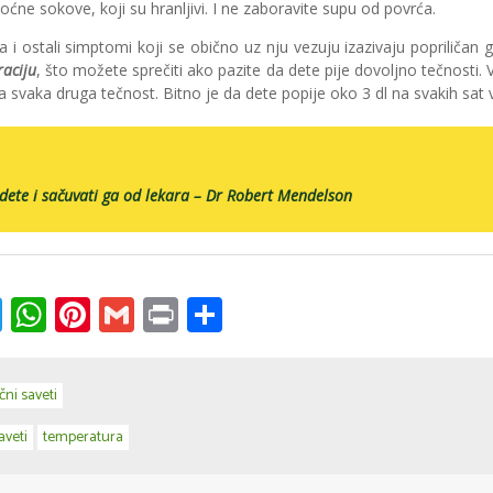
oćne sokove, koji su hranljivi. I ne zaboravite supu od povrća.
i ostali simptomi koji se obično uz nju vezuju izazivaju popriličan g
raciju
, što možete sprečiti ako pazite da dete pije dovoljno tečnosti. V
ra svaka druga tečnost. Bitno je da dete popije oko 3 dl na svakih sat
 dete i sačuvati ga od lekara – Dr Robert Mendelson
k
ssenger
Twitter
WhatsApp
Pinterest
Gmail
Print
Share
čni saveti
aveti
temperatura