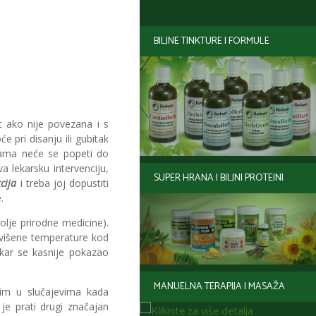
BILJNE TINKTURE I FORMULE
t ako nije povezana i s
pri disanju ili gubitak
ijama neće se popeti do
 lekarsku intervenciju,
SUPER HRANA I BILJNI PROTEINI
cija
i treba joj dopustiti
.
lje prirodne medicine).
ovišene temperature kod
kar se kasnije pokazao
MANUELNA TERAPIJA I MASAŽA
sim u slučajevima kada
je prati drugi značajan