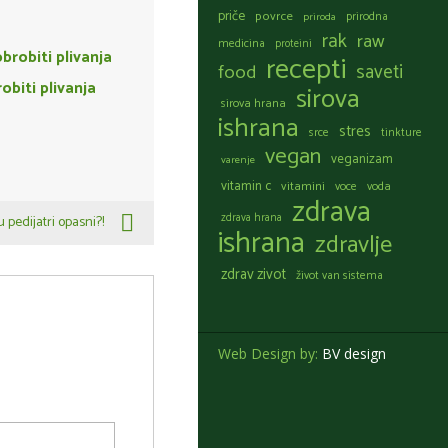
priče
povrce
prirodna
priroda
rak
raw
medicina
proteini
recepti
food
saveti
obiti plivanja
sirova
sirova hrana
ishrana
stres
srce
tinkture
vegan
veganizam
varenje
vitamin c
vitamini
voce
voda
zdrava
zdrava hrana
 pedijatri opasni?!
ishrana
zdravlje
zdrav zivot
život van sistema
Web Design by:
BV design