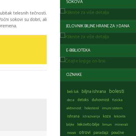
SOKOVA
ubitak telesnih tečnosti.
oćni sokovi su dobri, ali
 vremena.
JELOVNIK BILJNE HRANE ZA 7 DANA
E-BIBLIOTEKA
OZNAKE
bolesti
biljna ishrana
beli luk
detoks
duhovnost
fizicka
deca
aktivnost
holesterol
imuni sistem
ishrana
koza
istrazivanja
lekovite
lekovito bilje
limun
biljke
minerali
otrovi
paradajz
poučne
mozak