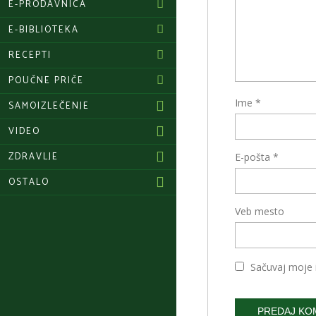
E-PRODAVNICA
E-BIBLIOTEKA
RECEPTI
POUČNE PRIČE
Ime
*
SAMOIZLEČENJE
VIDEO
ZDRAVLJE
E-pošta
*
OSTALO
Veb mesto
Sačuvaj moje 