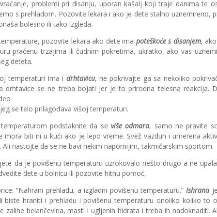
aćanje, problemi pri disanju, uporan kašalj koji traje danima te os
mo s prehladom. Pozovite lekara i ako je dete stalno uznemireno, preo
onaša bolesno ili tako izgleda.
 temperature, pozovite lekara ako dete ima
poteškoće s disanjem
, ako
ru praćenu trzajima ili čudnim pokretima, ukratko, ako vas uznemi
šeg deteta.
noj temperaturi ima i
drhtavicu
, ne pokrivajte ga sa nekoliko pokriv
a drhtavice se ne treba bojati jer je to prirodna telesna reakcija. 
 deo
 se telo prilagođava višoj temperaturi.
 temperaturom podstaknite da se
više odmara
, samo ne pravite s
Ne mora biti ni u kući ako je lepo vreme. Svež vazduh i umerena ak
i. Ali nastojte da se ne bavi nekim napornijim, takmičarskim sportom.
jete da je povišenu temperaturu uzrokovalo nešto drugo a ne upal
vedite dete u bolnicu ili pozovite hitnu pomoć.
rice: “Nahrani prehladu, a izgladni povišenu temperaturu.”
Ishrana
je
ali biste hraniti i prehladu i povišenu temperaturu onoliko koliko t
 zalihe belančevina, masti i ugljenih hidrata i treba ih nadoknaditi. 