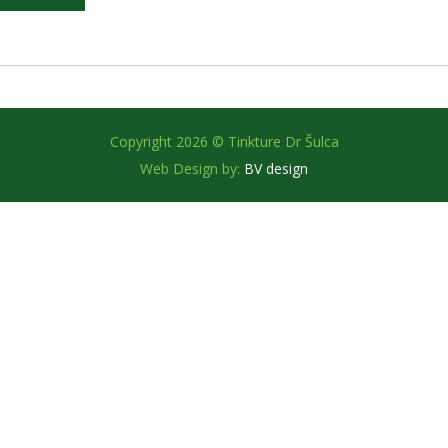
Copyright 2026 © Tinkture Dr Šulca
Web Design by:
BV design