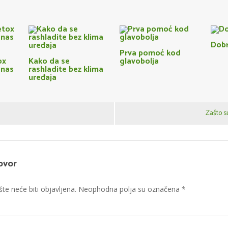
Dobr
Prva pomoć kod
ox
Kako da se
glavobolja
anas
rashladite bez klima
uređaja
Zašto su
ovor
te neće biti objavljena.
Neophodna polja su označena
*