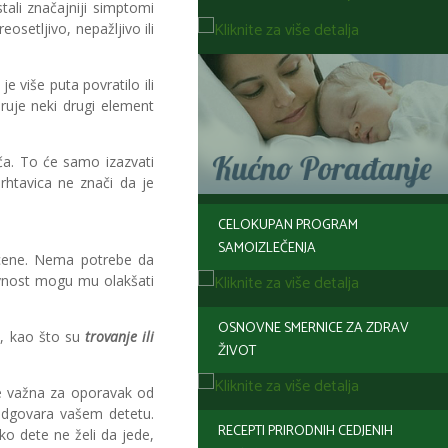
tali značajniji simptomi
setljivo, nepažljivo ili
 je više puta povratilo ili
ruje neki drugi element
ača. To će samo izazvati
Drhtavica ne znači da je
CELOKUPAN PROGRAM
SAMOIZLEČENJA
cene. Nema potrebe da
tivnost mogu mu olakšati
OSNOVNE SMERNICE ZA ZDRAV
a, kao što su
trovanje ili
ŽIVOT
 važna za oporavak od
o odgovara vašem detetu.
RECEPTI PRIRODNIH CEDJENIH
Ako dete ne želi da jede,