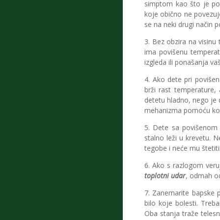
simptom kao što je povr
koje obično ne povezuje
se na neki drugi način p
3. Bez obzira na visinu
ima povišenu temperatu
izgleda ili ponašanja va
4. Ako dete pri poviše
brži rast temperature, 
detetu hladno, nego je
mehanizma pomoću kojeg
5. Dete sa povišenom
stalno leži u krevetu. 
tegobe i neće mu štetit
6. Ako s razlogom veru
toplotni udar
, odmah od
7. Zanemarite bapske p
bilo koje bolesti. Treb
Oba stanja traže telesne