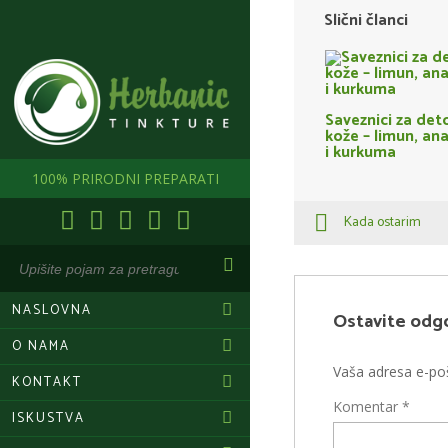
Slični članci
Saveznici za det
kože – limun, an
i kurkuma
100% PRIRODNI PREPARATI
Kada ostarim
NASLOVNA
Ostavite odg
O NAMA
Vaša adresa e-poš
KONTAKT
Komentar
*
ISKUSTVA