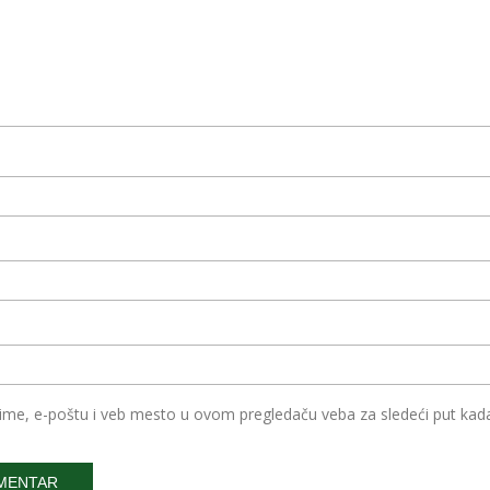
ime, e-poštu i veb mesto u ovom pregledaču veba za sledeći put ka