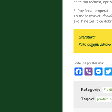
dajte mu tečnost, npr. v
8. Povišena temperatura 
To može izazvati
dehid
ako ih ne želi, biće dob
Literatura:
Kako odgojiti zdravo
Faceboo
Viber
Me
Kategorije:
Prakti
Tagovi:
praktični s