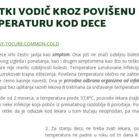
TKI VODIČ KROZ POVIŠENU
PERATURU KOD DECE
ce vrlo često javlja kao
simptom
. Ona još ne znači ozbiljnu boles
g izgleda i ponašanja, kao i drugim simptomima kao što su teškoće 
ture nije merilo ozbiljnosti bolesti. Temperature uzrokovane infekc
uzrokovati trajna oštećenja. Povišena temperatura obično ne zahteva
e ćemo kasnije navesti. Ona je
prirodna odbrana organizma od infek
put bez uplitanja raznih lekova ili tretmana za snižavanje temperature
đe od 2 meseca, a temperatura pređe 37,8°C, pozovite lekara (najbo
eke infekcije koja potiče iz prenatalnog razdoblja ili porođaja. P
 retke da je odlazak kod lekara u tom slučaju neophodan, pa ma
2. Za stariju decu ne treba zvati lekara, o
temperatura ne padne u roku od tri dana ili 