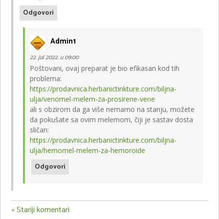
Odgovori
Admin1
22. jul 2022. u 09:00
Poštovani, ovaj preparat je bio efikasan kod tih
problema:
https://prodavnica.herbanictinkture.com/biljna-
ulja/venomel-melem-za-prosirene-vene
ali s obzirom da ga više nemamo na stanju, možete
da pokušate sa ovim melemom, čiji je sastav dosta
sličan:
https://prodavnica.herbanictinkture.com/biljna-
ulja/hemomel-melem-za-hemoroide
Odgovori
« Stariji komentari