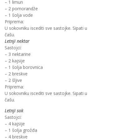
– 1 limun
– 2 pomorandže
– 1 šolja vode
Priprema:
U sokovniku iscediti sve sastojke. Sipati u
čašu.
Letnji nektar
Sastojci:
– 3 nektarine
– 2 kajsije
– 1 šolja borovnica
– 2 breskve
– 2 šljive
Priprema:
U sokovniku iscediti sve sastojke. Sipati u
čašu.
Letnji sok
Sastojci:
– 4 kajsije
– 1 šolja grožđa
– 4 breskve