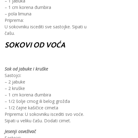
– 1 jabuka
– 1 cm korena đumbira
– pola limuna
Priprema:
U sokovniku iscediti sve sastojke. Sipati u
čašu.
SOKOVI OD VOĆA
Sok od jabuke i kruške
Sastojci:
– 2 jabuke
– 2 kruške
– 1 cm korena đumbira
– 1/2 šolje crnog ili belog grožđa
– 1/2 čajne kašičice cimeta
Priprema: U sokovniku iscediti svo voće.
Sipati u veliku čašu. Dodati cimet.
Jesenji osveživač
Sastojci: