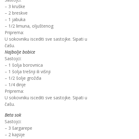
– 3 kruške
– 2 breskve
– 1 jabuka
– 1/2 limuna, oljuštenog
Priprema:
U sokovniku iscediti sve sastojke. Sipati u
čašu.
Najbolje bobice
Sastojci:
– 1 šolja borovnica
– 1 šolja trešnji ili višnji
– 1/2 šolje grožđa
– 1/4 dinje
Priprema:
U sokovniku iscediti sve sastojke. Sipati u
čašu.
Beta sok
Sastojci:
– 3 šargarepe
– 2 kajsije