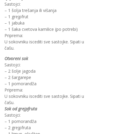
Sastojci:
– 1 šolja trešanja ili višanja
– 1 grejpfrut
– 1 jabuka
– 1 šaka cvetova kamilice (po potrebi)
Priprema:
U sokovniku iscediti sve sastojke. Sipati u
čašu.
Otvoreni sok
Sastojci:
– 2 šolje jagoda
– 2 šargarepe
– 1 pomorandža
Priprema:
U sokovniku iscediti sve sastojke. Sipati u
čašu.
Sok od grejpfruta
Sastojci:
– 1 pomorandža
– 2 grejpfruta
– 1 limun, oljušten