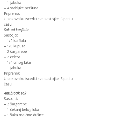
– 1 jabuka
– 4 stabljike peršuna
Priprema:
U sokovniku iscediti sve sastojke. Sipati u
čašu.
Sok od karfiola
Sastojci:
– 1/2 karfiola
– 1/8 kupusa
– 2 šargarepe
– 2 celera
– 1/4 crnog luka
– 1 jabuka
Priprema:
U sokovniku iscediti sve sastojke. Sipati u
čašu.
Antibiotik sok
Sastojci:
– 2 šargarepe
– 1 češanj belog luka
– 1 šaka majčine dušice