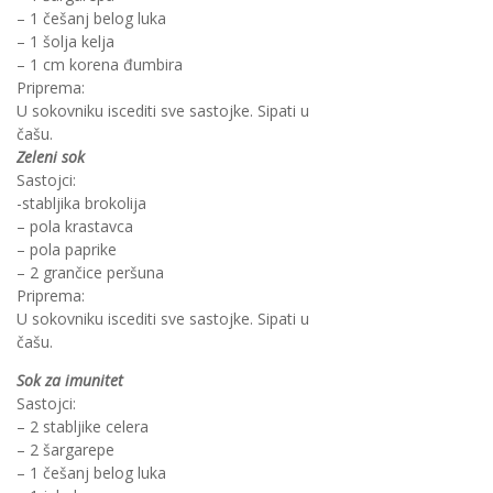
– 1 češanj belog luka
– 1 šolja kelja
– 1 cm korena đumbira
Priprema:
U sokovniku iscediti sve sastojke. Sipati u
čašu.
Zeleni sok
Sastojci:
-stabljika brokolija
– pola krastavca
– pola paprike
– 2 grančice peršuna
Priprema:
U sokovniku iscediti sve sastojke. Sipati u
čašu.
Sok za imunitet
Sastojci:
– 2 stabljike celera
– 2 šargarepe
– 1 češanj belog luka