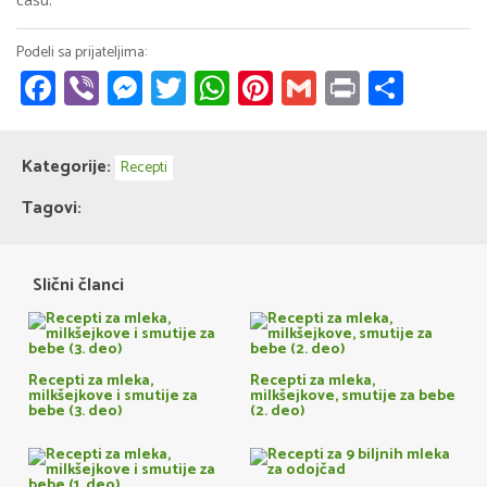
Facebook
Viber
Messenger
Twitter
WhatsApp
Pinterest
Gmail
Print
Share
Kategorije:
Recepti
Tagovi:
Slični članci
Recepti za mleka,
Recepti za mleka,
milkšejkove i smutije za
milkšejkove, smutije za bebe
bebe (3. deo)
(2. deo)