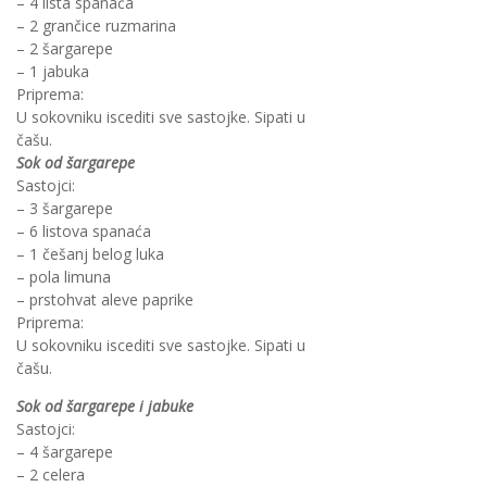
– 4 lista spanaća
– 2 grančice ruzmarina
– 2 šargarepe
– 1 jabuka
Priprema:
U sokovniku iscediti sve sastojke. Sipati u
čašu.
Sok od šargarepe
Sastojci:
– 3 šargarepe
– 6 listova spanaća
– 1 češanj belog luka
– pola limuna
– prstohvat aleve paprike
Priprema:
U sokovniku iscediti sve sastojke. Sipati u
čašu.
Sok od šargarepe i jabuke
Sastojci:
– 4 šargarepe
– 2 celera