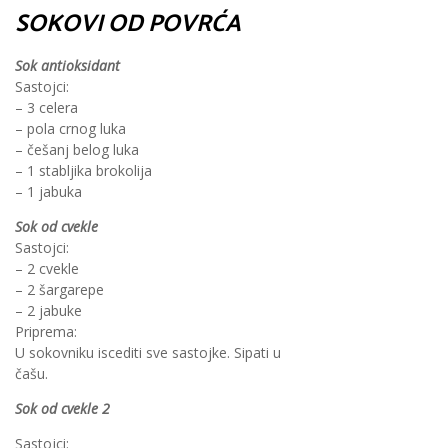
SOKOVI OD POVRĆA
Sok antioksidant
Sastojci:
– 3 celera
– pola crnog luka
– češanj belog luka
– 1 stabljika brokolija
– 1 jabuka
Sok od cvekle
Sastojci:
– 2 cvekle
– 2 šargarepe
– 2 jabuke
Priprema:
U sokovniku iscediti sve sastojke. Sipati u
čašu.
Sok od cvekle 2
Sastojci: