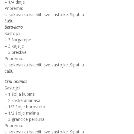
– 1/4 dinje
Priprema:
U sokovniku iscediti sve sastojke. Sipati u
čašu.
Beta-karo
Sastojci:
– 3 šargarepe
– 3 kajsije
– 3 breskve
Priprema:
U sokovniku iscediti sve sastojke. Sipati u
čašu.
Crni ananas
Sastojci:
– 1 šolja kupina
– 2 kriške ananasa
– 1/2 šolje borovnica
– 1/2 šolje malina
– 3 grančice peršuna
Priprema:
U sokovniku iscediti sve sastojke. Sipati u