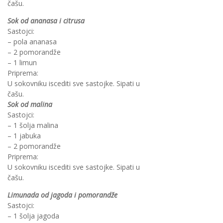
čašu.
Sok od ananasa i citrusa
Sastojci:
– pola ananasa
– 2 pomorandže
– 1 limun
Priprema:
U sokovniku iscediti sve sastojke. Sipati u
čašu.
Sok od malina
Sastojci:
– 1 šolja malina
– 1 jabuka
– 2 pomorandže
Priprema:
U sokovniku iscediti sve sastojke. Sipati u
čašu.
Limunada od jagoda i pomorandže
Sastojci:
– 1 šolja jagoda