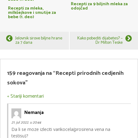
Recepti za 9 biljnih mleka za
Recepti za mleka,
odojčad
milkšejkove i smutije za
bebe (1. deo)
Jelovnik sirove biljne hrane
Kako pobediti dijabetes? –
za 7 dana
Dr Milton Teske
159 reagovanja na “Recepti prirodnih cedjenih
sokova”
« Stariji komentari
Nemanja
21. jul 2022. u 20:44
Da li se moze izleciti varikocela(prosirena vena na
testisu)?