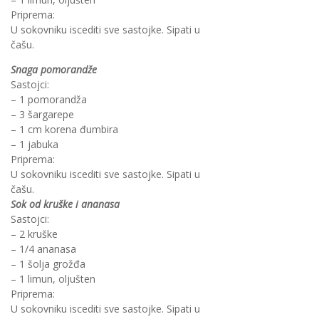
Priprema:
U sokovniku iscediti sve sastojke. Sipati u
čašu.
Snaga pomorandže
Sastojci:
– 1 pomorandža
– 3 šargarepe
– 1 cm korena đumbira
– 1 jabuka
Priprema:
U sokovniku iscediti sve sastojke. Sipati u
čašu.
Sok od kruške i ananasa
Sastojci:
– 2 kruške
– 1/4 ananasa
– 1 šolja grožđa
– 1 limun, oljušten
Priprema:
U sokovniku iscediti sve sastojke. Sipati u