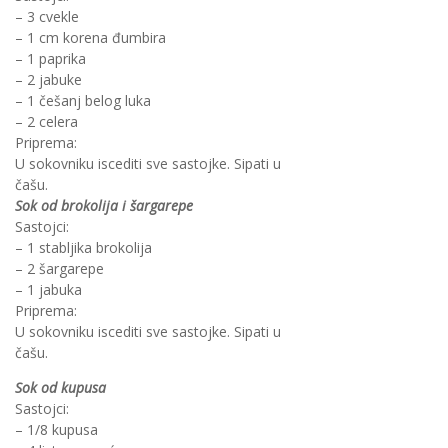
– 3 cvekle
– 1 cm korena đumbira
– 1 paprika
– 2 jabuke
– 1 češanj belog luka
– 2 celera
Priprema:
U sokovniku iscediti sve sastojke. Sipati u
čašu.
Sok od brokolija i šargarepe
Sastojci:
– 1 stabljika brokolija
– 2 šargarepe
– 1 jabuka
Priprema:
U sokovniku iscediti sve sastojke. Sipati u
čašu.
Sok od kupusa
Sastojci:
– 1/8 kupusa