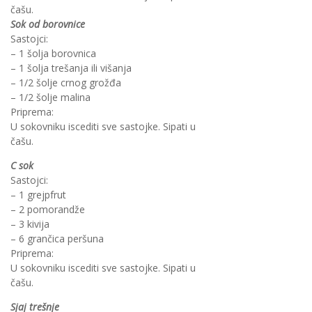
čašu.
Sok od borovnice
Sastojci:
– 1 šolja borovnica
– 1 šolja trešanja ili višanja
– 1/2 šolje crnog grožđa
– 1/2 šolje malina
Priprema:
U sokovniku iscediti sve sastojke. Sipati u
čašu.
C sok
Sastojci:
– 1 grejpfrut
– 2 pomorandže
– 3 kivija
– 6 grančica peršuna
Priprema:
U sokovniku iscediti sve sastojke. Sipati u
čašu.
Sjaj trešnje