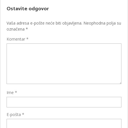
Ostavite odgovor
Vaša adresa e-pošte neće biti objavljena.
Neophodna polja su
označena
*
Komentar
*
Ime
*
E-pošta
*