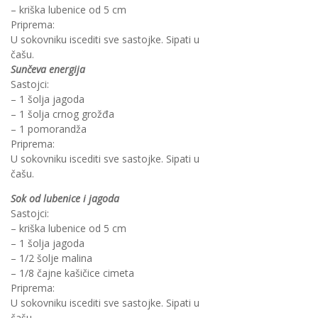
– kriška lubenice od 5 cm
Priprema:
U sokovniku iscediti sve sastojke. Sipati u
čašu.
Sunčeva energija
Sastojci:
– 1 šolja jagoda
– 1 šolja crnog grožđa
– 1 pomorandža
Priprema:
U sokovniku iscediti sve sastojke. Sipati u
čašu.
Sok od lubenice i jagoda
Sastojci:
– kriška lubenice od 5 cm
– 1 šolja jagoda
– 1/2 šolje malina
– 1/8 čajne kašičice cimeta
Priprema:
U sokovniku iscediti sve sastojke. Sipati u
čašu.