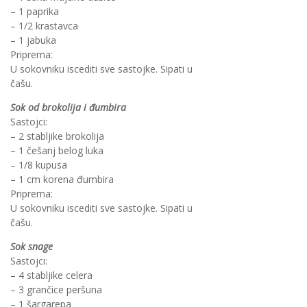
– 1 paprika
– 1/2 krastavca
– 1 jabuka
Priprema:
U sokovniku iscediti sve sastojke. Sipati u
čašu.
Sok od brokolija i đumbira
Sastojci:
– 2 stabljike brokolija
– 1 češanj belog luka
– 1/8 kupusa
– 1 cm korena đumbira
Priprema:
U sokovniku iscediti sve sastojke. Sipati u
čašu.
Sok snage
Sastojci:
– 4 stabljike celera
– 3 grančice peršuna
– 1 šargarepa