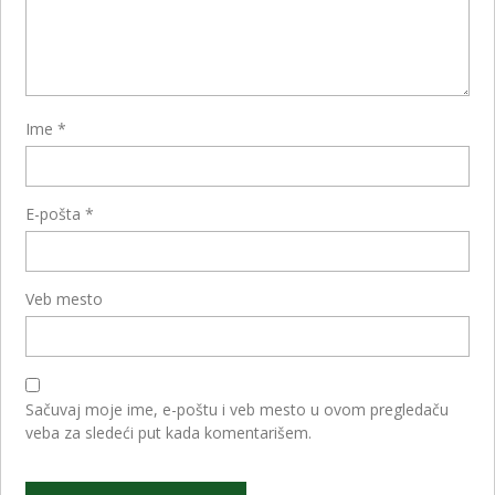
Ime
*
E-pošta
*
Veb mesto
Sačuvaj moje ime, e-poštu i veb mesto u ovom pregledaču
veba za sledeći put kada komentarišem.