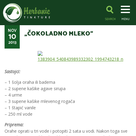
SEARCH
MENU
NOV
„ČOKOLADNO MLEKO“
10
2013
Sastojci:
– 1 šolja oraha ili badema
– 2 supene kašike agave sirupa
– 4 urme
– 3 supene kašike mlevenog rogača
– 1 štapić vanile
– 250 ml vode
Priprema:
Orahe oprati u tri vode i potopiti 2 sata u vodi. Nakon toga sve