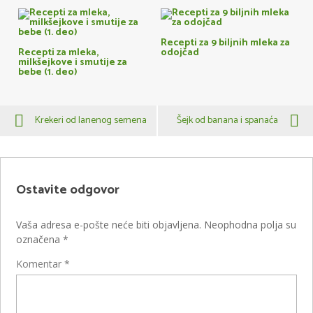
Recepti za 9 biljnih mleka za
Recepti za mleka,
odojčad
milkšejkove i smutije za
bebe (1. deo)
Krekeri od lanenog semena
Šejk od banana i spanaća
Ostavite odgovor
Vaša adresa e-pošte neće biti objavljena.
Neophodna polja su
označena
*
Komentar
*