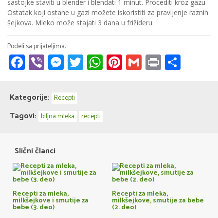
sastojke staviti u blender i blendati 1 minut. Procediti kroz gazu.
Ostatak koji ostane u gazi možete iskoristiti za pravljenje raznih
šejkova. Mleko može stajati 3 dana u frižideru.
Facebook
Viber
Messenger
Twitter
WhatsApp
Pinterest
Gmail
Print
Share
Kategorije:
Recepti
Tagovi:
biljna mleka
recepti
Slični članci
Recepti za mleka,
Recepti za mleka,
milkšejkove i smutije za
milkšejkove, smutije za bebe
bebe (3. deo)
(2. deo)