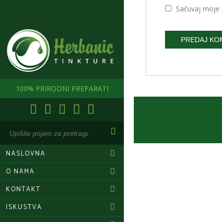
Sačuvaj moje 
Alternative:
100% PRIRODNI PREPARATI
NASLOVNA
O NAMA
KONTAKT
ISKUSTVA