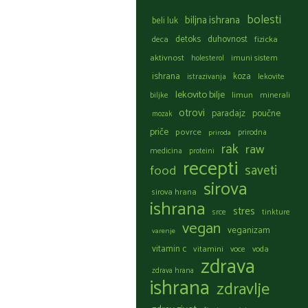
bolesti
biljna ishrana
beli luk
detoks
duhovnost
fizicka
deca
aktivnost
holesterol
imuni sistem
ishrana
koza
istrazivanja
lekovite
lekovito bilje
limun
biljke
minerali
otrovi
paradajz
poučne
mozak
priče
povrce
prirodna
priroda
rak
raw
medicina
proteini
recepti
food
saveti
sirova
sirova hrana
ishrana
stres
srce
tinkture
vegan
veganizam
varenje
vitamin c
vitamini
voce
voda
zdrava
zdrava hrana
ishrana
zdravlje