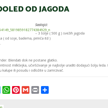
DOLED OD JAGODA
Sastojci:
– 3 šolje ( 500 g ) svežih jagoda
ka ( od soje, badema, pirinča itd )
.
ender. Blendati dok ne postane glatko.
nost milkšejka, učvršćivanje je najbolje uraditi dodajući šolju leda.
u kalupe ili posudu i odložite u zamrzivač.
k
ssenger
Twitter
WhatsApp
Pinterest
Gmail
Print
Share
ti