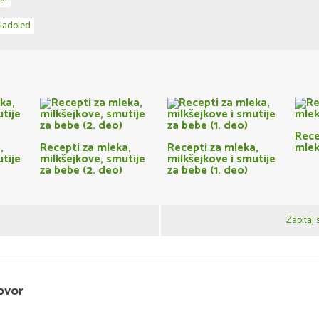
sladoled
Recep
,
Recepti za mleka,
Recepti za mleka,
mlek
tije
milkšejkove, smutije
milkšejkove i smutije
za bebe (2. deo)
za bebe (1. deo)
a
Zapitaj 
ovor