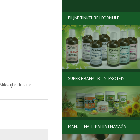
BILJNE TINKTURE I FORMULE
SUPER HRANA I BILJNI PROTEINI
 Miksajte dok ne
MANUELNA TERAPIJA I MASAŽA