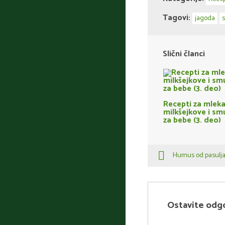
Tagovi:
jagoda
Slični članci
Recepti za mleka
milkšejkove i smu
za bebe (3. deo)
Humus od pasulj
Ostavite odg