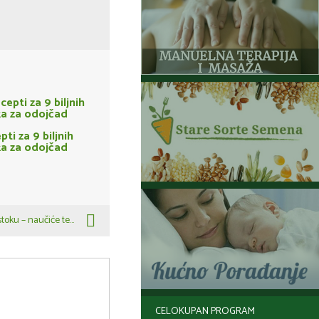
ti za 9 biljnih
a za odojčad
stoku – naučiće te…
CELOKUPAN PROGRAM