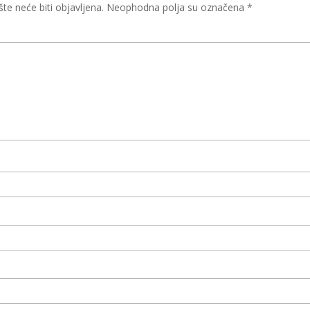
te neće biti objavljena.
Neophodna polja su označena
*