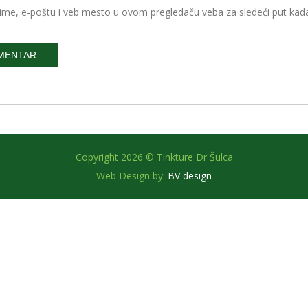
ime, e-poštu i veb mesto u ovom pregledaču veba za sledeći put ka
Copyright 2026 © Tinkture Dr Šulca
Web Design by:
BV design