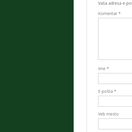
Vaša adresa e-poš
Komentar
*
Ime
*
E-pošta
*
Veb mesto