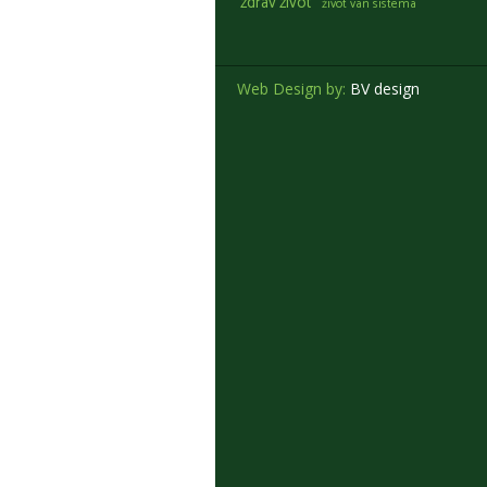
zdrav zivot
život van sistema
Web Design by:
BV design