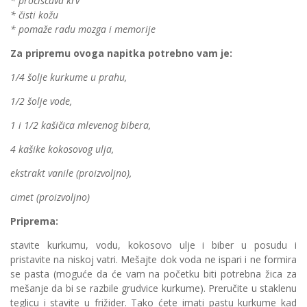
* pročišćava krv
* čisti kožu
* pomaže radu mozga i memorije
Za pripremu ovoga napitka potrebno vam je:
1/4 šolje kurkume u prahu,
1/2 šolje vode,
1 i 1/2 kašičica mlevenog bibera,
4 kašike kokosovog ulja,
ekstrakt vanile (proizvoljno),
cimet (proizvoljno)
Priprema:
stavite kurkumu, vodu, kokosovo ulje i biber u posudu i
pristavite na niskoj vatri. Mešajte dok voda ne ispari i ne formira
se pasta (moguće da će vam na početku biti potrebna žica za
mešanje da bi se razbile grudvice kurkume). Preručite u staklenu
teglicu i stavite u frižider. Tako ćete imati pastu kurkume kad