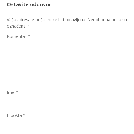
Ostavite odgovor
Vaša adresa e-pošte neće biti objavljena.
Neophodna polja su
označena
*
Komentar
*
Ime
*
E-pošta
*