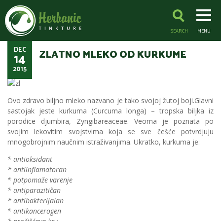
SEARCH
MENU
DEC
ZLATNO MLEKO OD KURKUME
14
2015
Ovo zdravo biljno mleko nazvano je tako svojoj žutoj boji.Glavni
sastojak jeste kurkuma (Curcuma longa) – tropska biljka iz
porodice djumbira, Zyngibareaceae. Veoma je poznata po
svojim lekovitim svojstvima koja se sve češće potvrdjuju
mnogobrojnim naučnim istraživanjima.
Ukratko, kurkuma je:
* antioksidant
* antiinflamatoran
* potpomaže varenje
* antiparazitičan
* antibakterijalan
* antikancerogen