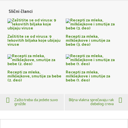
Slični članci
Zaštitite se od virusa: 9
Recepti za mleka,
lekovitih biljaka koje ubijaju
milkšejkove i smutije za
viruse
bebe (3. deo)
Recepti za mleka,
Recepti za mleka,
milkšejkove, smutije za bebe
milkšejkove i smutije za
(2. deo)
bebe (1. deo)
Zašto treba da jedete suvo
Biljna vlakna sprečavaju rak
grožđe
debelog creva