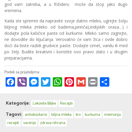
god vam zatreba, a u frižideru može da stoji jako dugo
vremena.
Kada ste spremni da napravite svoje zlatno mleko, ugrejte šolju
biljnog mleka (mleko od badema,pirinča),indijskih orasa…) i
dodajte pola kašičice paste od kurkume. Mleko samo zagrejte,
ne dovodite do ključanja. Verovatno će vam žica i ovde dobro
doći da biste razbili grudvice paste. Dodajte cimet, vanilu ili med
po želji. Budite kreativni i koristite ovo pravo zlato i u drugim
preparacijama.
Facebook
Viber
Messenger
Twitter
WhatsApp
Pinterest
Gmail
Print
Share
Kategorije:
Lekovite Biljke
Recepti
Tagovi:
antioksidansi
biljna mleka
krv
kurkuma
memorija
recepti
varenje
zdrava ishrana