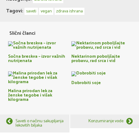
Tagovi:
saveti
vegan
zdrava ishrana
Slični članci
Sočna breskva – izvor važnih
Nektarinom poboljšajte
nutrijenata
probavu, rad srca i vid
Dobrobiti soje
Malina prirodan lek za
ženske tegobe i višak
kilograma
Saveti o načinu sakupljanja
Konzumiranje vode
lekovitih biljaka