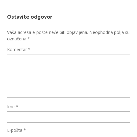
Ostavite odgovor
Vaša adresa e-pošte neće biti objavljena.
Neophodna polja su
označena
*
Komentar
*
Ime
*
E-pošta
*