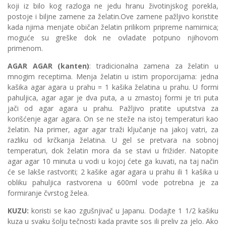
koji iz bilo kog razloga ne jedu hranu životinjskog porekla,
postoje i biljne zamene za želatin.Ove zamene pažljivo koristite
kada njima menjate običan želatin prilikom pripreme namirnica;
moguće su greške dok ne ovladate potpuno njihovom
primenom.
AGAR AGAR (kanten)
: tradicionalna zamena za želatin u
mnogim receptima. Menja želatin u istim proporcijama: jedna
kašika agar agara u prahu = 1 kašika želatina u prahu. U formi
pahuljica, agar agar je dva puta, a u zrnastoj formi je tri puta
jači od agar agara u prahu. Pažljivo pratite uputstva za
korišćenje agar agara. On se ne steže na istoj temperaturi kao
želatin. Na primer, agar agar traži ključanje na jakoj vatri, za
razliku od krčkanja želatina. U gel se pretvara na sobnoj
temperaturi, dok želatin mora da se stavi u frižider. Natopite
agar agar 10 minuta u vodi u kojoj ćete ga kuvati, na taj način
će se lakše rastvoriti; 2 kašike agar agara u prahu ili 1 kašika u
obliku pahuljica rastvorena u 600ml vode potrebna je za
formiranje čvrstog želea.
KUZU:
koristi se kao zgušnjivač u Japanu. Dodajte 1 1/2 kašiku
kuza u svaku šolju tečnosti kada pravite sos ili preliv za jelo. Ako