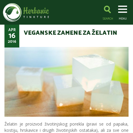
SEARCH
MENU
APR
VEGANSKE ZAMENE ZA ŽELATIN
16
2016
Želatin je proizvod životinjskog porekla (pravi se od papaka,
kostiju, hrskavice i drugih životinjskih ostataka), ali za sve one