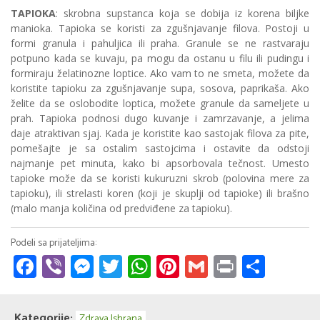
TAPIOKA
: skrobna supstanca koja se dobija iz korena biljke
manioka. Tapioka se koristi za zgušnjavanje filova. Postoji u
formi granula i pahuljica ili praha. Granule se ne rastvaraju
potpuno kada se kuvaju, pa mogu da ostanu u filu ili pudingu i
formiraju želatinozne loptice. Ako vam to ne smeta, možete da
koristite tapioku za zgušnjavanje supa, sosova, paprikaša. Ako
želite da se oslobodite loptica, možete granule da sameljete u
prah. Tapioka podnosi dugo kuvanje i zamrzavanje, a jelima
daje atraktivan sjaj. Kada je koristite kao sastojak filova za pite,
pomešajte je sa ostalim sastojcima i ostavite da odstoji
najmanje pet minuta, kako bi apsorbovala tečnost. Umesto
tapioke može da se koristi kukuruzni skrob (polovina mere za
tapioku), ili strelasti koren (koji je skuplji od tapioke) ili brašno
(malo manja količina od predviđene za tapioku).
Facebook
Viber
Messenger
Twitter
WhatsApp
Pinterest
Gmail
Print
Share
Kategorije:
Zdrava Ishrana