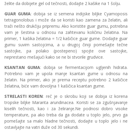
želite da dobijete gel od tečnosti, dodajte 2 kašike na 1 šolju.
GUAR GUMA
: dobija se iz semena indijske biljke Cyamoposis
tetragonolobus i može da se koristi kao zamena za želatin, ali
traži nešto drukčiju pripremu. Ako koristite guar gumu, potrebna
vam je šestina u odnosu na zahtevanu količinu želatina. Na
primer, 1 kašika želatina = 1/2 kašičice guar gume. Dodajte guar
gumu suvim sastojcima, a u drugoj činiji pomešajte tečne
sastojke, pa polako (postepeno) spojte ove sastojke,
neprestano mešajući kako se ne bi stvorile grudvice.
KSANTAN GUMA
: dobija se fermentacijom ugljenih hidrata.
Potrebno vam je upola manje ksantan gume u odnosu na
želatin. Na primer, ako je prema receptu potrebno 2 kašičice
želatina, biće vam dovoljna 1 kašičica ksantan gume.
STRELASTI KOREN
: reč je o skrobu koji se dobija iz korena
tropske biljke Maranta arundinacea. Koristi se za zgušnjavanje
kiselih tečnosti, kao i za želiranje.Ne podnosi dobro visoke
temperature, pa ako treba da ga dodate u toplo jelo, prvo ga
pomešajte sa malo hladne tečnosti, dodajte u toplo jelo i ne
ostavljajte na vatri duže od 30 sekundi.