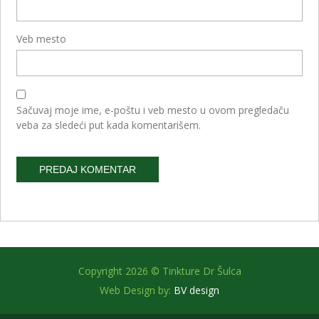
Veb mesto
Sačuvaj moje ime, e-poštu i veb mesto u ovom pregledaču
veba za sledeći put kada komentarišem.
Alternative:
Copyright 2026 © Tinkture Dr Šulca
Web Design by:
BV design