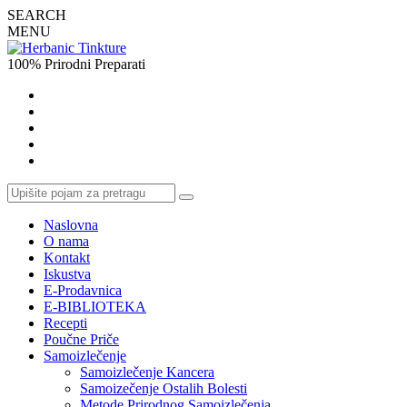
SEARCH
MENU
100% Prirodni Preparati
Naslovna
O nama
Kontakt
Iskustva
E-Prodavnica
E-BIBLIOTEKA
Recepti
Poučne Priče
Samoizlečenje
Samoizlečenje Kancera
Samoizečenje Ostalih Bolesti
Metode Prirodnog Samoizlečenja