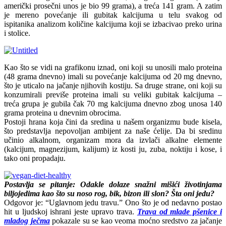
američki prosečni unos je bio 99 grama), a treća 141 gram. A zatim
je mereno povećanje ili gubitak kalcijuma u telu svakog od
ispitanika analizom količine kalcijuma koji se izbacivao preko urina
i stolice.
Kao što se vidi na grafikonu iznad, oni koji su unosili malo proteina
(48 grama dnevno) imali su povećanje kalcijuma od 20 mg dnevno,
što je uticalo na jačanje njihovih kostiju. Sa druge strane, oni koji su
konzumirali previše proteina imali su veliki gubitak kalcijuma –
treća grupa je gubila čak 70 mg kalcijuma dnevno zbog unosa 140
grama proteina u dnevnim obrocima.
Postoji hrana koja čini da sredina u našem organizmu bude kisela,
što predstavlja nepovoljan ambijent za naše ćelije. Da bi sredinu
učinio alkalnom, organizam mora da izvlači alkalne elemente
(kalcijum, magnezijum, kalijum) iz kosti ju, zuba, noktiju i kose, i
tako oni propadaju.
Postavlja se pitanje: Odakle dolaze snažni mišići životinjama
biljojedima kao što su noso rog, bik, bizon ili slon? Šta oni jedu?
Odgovor je: “Uglavnom jedu travu.” Ono što je od nedavno postao
hit u ljudskoj ishrani jeste upravo trava.
Trava od mlade pšenice i
mladog ječma
pokazale su se kao veoma moćno sredstvo za jačanje