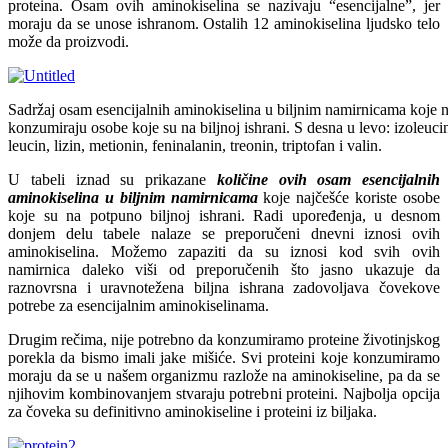
proteina. Osam ovih aminokiselina se nazivaju “esencijalne”, jer
moraju da se unose ishranom. Ostalih 12 aminokiselina ljudsko telo
može da proizvodi.
Sadržaj osam esencijalnih aminokiselina u biljnim namirnicama koje 
konzumiraju osobe koje su na biljnoj ishrani. S desna u levo: izoleuci
leucin, lizin, metionin, feninalanin, treonin, triptofan i valin.
U tabeli iznad su prikazane
količine ovih osam esencijalnih
aminokiselina u biljnim namirnicama
koje najčešće koriste osobe
koje su na potpuno biljnoj ishrani. Radi upoređenja, u desnom
donjem delu tabele nalaze se preporučeni dnevni iznosi ovih
aminokiselina. Možemo zapaziti da su iznosi kod svih ovih
namirnica daleko viši od preporučenih što jasno ukazuje da
raznovrsna i uravnotežena biljna ishrana zadovoljava čovekove
potrebe za esencijalnim aminokiselinama.
Drugim rečima, nije potrebno da konzumiramo proteine životinjskog
porekla da bismo imali jake mišiće. Svi proteini koje konzumiramo
moraju da se u našem organizmu razlože na aminokiseline, pa da se
njihovim kombinovanjem stvaraju potrebni proteini. Najbolja opcija
za čoveka su definitivno aminokiseline i proteini iz biljaka.