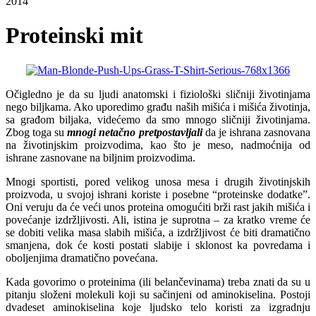
2014
Proteinski mit
Očigledno je da su ljudi anatomski i fiziološki sličniji životinjama
nego biljkama. Ako uporedimo građu naših mišića i mišića životinja,
sa građom biljaka, videćemo da smo mnogo sličniji životinjama.
Zbog toga su
mnogi netačno pretpostavljali
da je ishrana zasnovana
na životinjskim proizvodima, kao što je meso, nadmoćnija od
ishrane zasnovane na biljnim proizvodima.
Mnogi sportisti, pored velikog unosa mesa i drugih životinjskih
proizvoda, u svojoj ishrani koriste i posebne “proteinske dodatke”.
Oni veruju da će veći unos proteina omogućiti brži rast jakih mišića i
povećanje izdržljivosti. Ali, istina je suprotna – za kratko vreme će
se dobiti velika masa slabih mišića, a izdržljivost će biti dramatično
smanjena, dok će kosti postati slabije i sklonost ka povredama i
oboljenjima dramatično povećana.
Kada govorimo o proteinima (ili belančevinama) treba znati da su u
pitanju složeni molekuli koji su sačinjeni od aminokiselina. Postoji
dvadeset aminokiselina koje ljudsko telo koristi za izgradnju