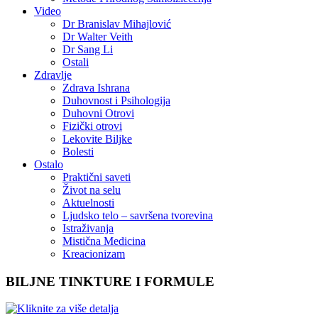
Video
Dr Branislav Mihajlović
Dr Walter Veith
Dr Sang Li
Ostali
Zdravlje
Zdrava Ishrana
Duhovnost i Psihologija
Duhovni Otrovi
Fizički otrovi
Lekovite Biljke
Bolesti
Ostalo
Praktični saveti
Život na selu
Aktuelnosti
Ljudsko telo – savršena tvorevina
Istraživanja
Mistična Medicina
Kreacionizam
BILJNE TINKTURE I FORMULE