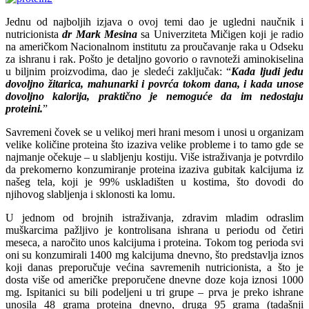
Jednu od najboljih izjava o ovoj temi dao je ugledni naučnik i
nutricionista
dr Mark Mesina
sa Univerziteta Mičigen koji je radio
na američkom Nacionalnom institutu za proučavanje raka u Odseku
za ishranu i rak. Pošto je detaljno govorio o ravnoteži aminokiselina
u biljnim proizvodima, dao je sledeći zaključak: “
Kada ljudi jedu
dovoljno žitarica, mahunarki i povrća tokom dana, i kada unose
dovoljno kalorija, praktično je nemoguće da im nedostaju
proteini.
”
Savremeni čovek se u velikoj meri hrani mesom i unosi u organizam
velike količine proteina što izaziva velike probleme i to tamo gde se
najmanje očekuje – u slabljenju kostiju. Više istraživanja je potvrdilo
da prekomerno konzumiranje proteina izaziva gubitak kalcijuma iz
našeg tela, koji je 99% uskladišten u kostima, što dovodi do
njihovog slabljenja i sklonosti ka lomu.
U jednom od brojnih istraživanja, zdravim mladim odraslim
muškarcima pažljivo je kontrolisana ishrana u periodu od četiri
meseca, a naročito unos kalcijuma i proteina. Tokom tog perioda svi
oni su konzumirali 1400 mg kalcijuma dnevno, što predstavlja iznos
koji danas preporučuje većina savremenih nutricionista, a što je
dosta više od američke preporučene dnevne doze koja iznosi 1000
mg. Ispitanici su bili podeljeni u tri grupe – prva je preko ishrane
unosila 48 grama proteina dnevno, druga 95 grama (tadašnji