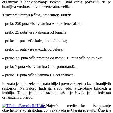
organizma i nadvladavanje bolesti. Istraživanja pokazuju da je
hranljiva vrednost trave neverovatno velika.
Trava od mladog ječma, na primer, sadrži:
– preko 250 puta više vitamina A od zelene salate;
– preko 25 puta više kalijuma od banane;
– preko 11 puta više kalcijuma od mleka;
– preko 11 puta više gvožđa od celera;
– preko 2,5 puta više proteina od mesa i 15 puta više od mleka;
– preko 7 puta više vitamina C od pomorandže;
– preko 10 puta više vitamina B1 od spanaća.
Poznato je da je zeleno lisnato bilje i povrće izuzetan izvor hranljivih
sastojaka. Na žalost, ljudi ga slabo jedu, a životinje biljojedi u
izobilju. To je jedan od razloga zašto je čovek jedini bolestan
organizam u prirodi.
Najveće medicinsko istraživanje
obavljeno je 70-ih godina 20. veka kada je
kineski premijer Čuo En