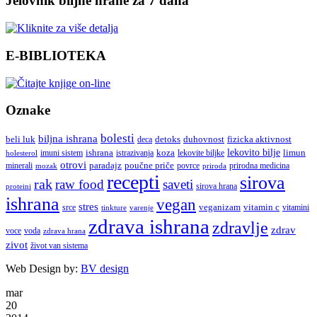
Jelovnik biljne hrane za 7 dana
E-BIBLIOTEKA
Oznake
bolesti
biljna ishrana
beli luk
detoks
duhovnost
deca
fizicka aktivnost
lekovito bilje
imuni sistem
ishrana
koza
limun
holesterol
istrazivanja
lekovite biljke
otrovi
paradajz
poučne priče
minerali
povrce
mozak
prirodna medicina
priroda
recepti
sirova
rak
raw food
saveti
sirova hrana
proteini
ishrana
vegan
stres
veganizam
vitamin c
srce
vitamini
tinkture
varenje
zdrava ishrana
zdravlje
zdrav
voce
voda
zdrava hrana
zivot
život van sistema
Web Design by:
BV design
mar
20