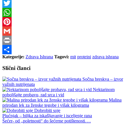
Messenger
Twitter
WhatsApp
Pinterest
Gmail
Print
Kategorije:
Zdrava Ishrana
Tagovi:
mit
proteini
zdrava ishrana
Share
Slični članci
Sočna breskva – izvor
važnih nutrijenata
Nektarinom
poboljšajte probavu, rad srca i vid
Malina
prirodan lek za ženske tegobe i višak kilograma
Dobrobiti soje
Plućnjak – biljka za iskašljavanje i isceljenje rana
Šećer- od „poletnosti“ do šećerne potištenosti….