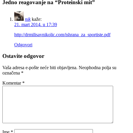
Jedno reagovanje na “Proteinski mit”
nik
kaže:
21. mart 2014. u 17:39
http://drmilisavnikolic.com/ishrana_za_sportiste.pdf
Odgovori
Ostavite odgovor
Vaša adresa e-pošte neće biti objavljena.
Neophodna polja su
označena
*
Komentar
*
Ime
*