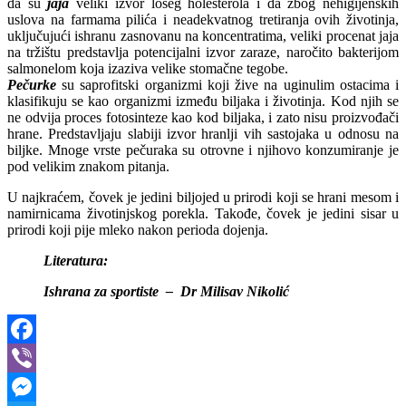
da su
jaja
veliki izvor lošeg holesterola i da zbog nehigijenskih
uslova na farmama pilića i neadekvatnog tretiranja ovih životinja,
uključujući ishranu zasnovanu na koncentratima, veliki procenat jaja
na tržištu predstavlja potencijalni izvor zaraze, naročito bakterijom
salmonelom koja izaziva velike stomačne tegobe.
Pečurke
su saprofitski organizmi koji žive na uginulim ostacima i
klasifikuju se kao organizmi između biljaka i životinja. Kod njih se
ne odvija proces fotosinteze kao kod biljaka, i zato nisu proizvođači
hrane. Predstavljaju slabiji izvor hranlji vih sastojaka u odnosu na
biljke. Mnoge vrste pečuraka su otrovne i njihovo konzumiranje je
pod velikim znakom pitanja.
U najkraćem, čovek je jedini biljojed u prirodi koji se hrani mesom i
namirnicama životinjskog porekla. Takođe, čovek je jedini sisar u
prirodi koji pije mleko nakon perioda dojenja.
Literatura:
Ishrana za sportiste – Dr Milisav Nikolić
Facebook
Viber