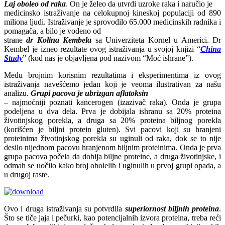
Laj oboleo od raka
. On je želeo da utvrdi uzroke raka i naručio je
medicinsko istraživanje na celokupnoj kineskoj populaciji od 890
miliona ljudi. Istraživanje je sprovodilo 65.000 medicinskih radnika i
pomagača, a bilo je vođeno od
strane
dr Kolina Kembela
sa Univerziteta Kornel u Americi. Dr
Kembel je izneo rezultate ovog istraživanja u svojoj knjizi “
China
Study
” (kod nas je objavljena pod nazivom “Moć ishrane”).
Među brojnim korisnim rezultatima i eksperimentima iz ovog
istraživanja navešćemo jedan koji je veoma ilustrativan za našu
analizu.
Grupi pacova je ubrizgan aflatoksin
– najmoćniji poznati kancerogen (izazivač raka). Onda je grupa
podeljena u dva dela. Prva je dobijala ishranu sa 20% proteina
životinjskog porekla, a druga sa 20% proteina biljnog porekla
(korišćen je biljni protein gluten). Svi pacovi koji su hranjeni
proteinima životinjskog porekla su uginuli od raka, dok se to nije
desilo nijednom pacovu hranjenom biljnim proteinima. Onda je prva
grupa pacova počela da dobija biljne proteine, a druga životinjske, i
odmah se uočilo kako broj obolelih i uginulih u prvoj grupi opada, a
u drugoj raste.
Ovo i druga istraživanja su potvrdila
superiornost biljnih proteina
.
Što se tiče jaja i pečurki, kao potencijalnih izvora proteina, treba reći